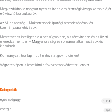
Megkezdődtek a magyar nyelv és irodalom érettségi vizsga korrekcióját
előkészítő konzultációk
Az MI-gazdaság – Makrotrendek, iparági átrendeződések és
kormányzási kihívások
Mesterséges intelligencia a pénzügyekben, a számvitelben és az üzleti
menedzsmentben – Magyarországi és romániai alkalmazások és
kihívások
Kormányzati honlap indult mihivatal.gov.hu címen!
Végre térképen is lehet látni a fokozottan védett területeket
Kategóriák
egészségügy
1 114
energia
707