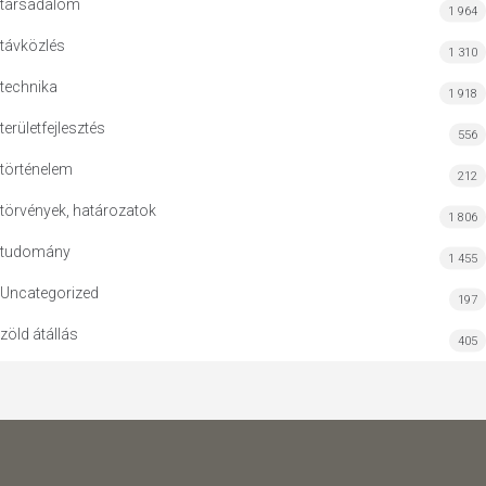
társadalom
1 964
távközlés
1 310
technika
1 918
területfejlesztés
556
történelem
212
törvények, határozatok
1 806
tudomány
1 455
Uncategorized
197
zöld átállás
405