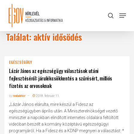
Skip
to
Menu
search
main
Close
content
Menu
Találat: aktív idősödés
EGÉSZSÉGÜGY
Lázár János az egészségügy választások utáni
fejlesztéséről: járulékcsökkentés a szűrésért, milliós
fizetés az orvosoknak
by
redaktor
2018. február 11.
„Lázár János elárulta, mire készül a Fidesz az
egészségügyben április után. A Miniszterelnökséget vezető
miniszter a napokban elindított internetes oldalára feltöltött
videóban beszélt a kormány középtávú egészségügyi
programjáról. Ha a Fidesz és a KDNP megnyeri a választást: *