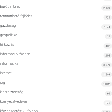
Európai Unió
2 149
fenntartható fejlődés
724
gazdaság
7 024
geopolitika
17
hírközlés
406
információ röviden
203
informatika
3 779
Internet
1 449
jog
1 802
kiberbiztonság
61
környezetvédelem
327
közigazgatás: külföldön