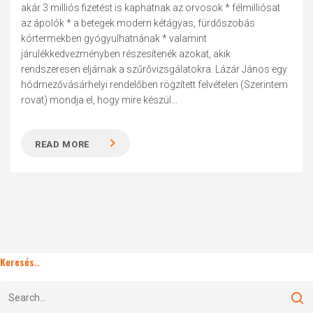
akár 3 milliós fizetést is kaphatnak az orvosok * félmilliósat
az ápolók * a betegek modern kétágyas, fürdőszobás
kórtermekben gyógyulhatnának * valamint
járulékkedvezményben részesítenék azokat, akik
rendszeresen eljárnak a szűrővizsgálatokra. Lázár János egy
hódmezővásárhelyi rendelőben rögzített felvételen (Szerintem
rovat) mondja el, hogy mire készül...
READ MORE
Keresés..