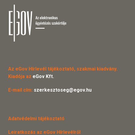
Az eGov Hírlevél tájékoztató, szakmai kiadvány.
Kiadója az
eGov Kft.
E-mail cím:
szerkesztoseg@egov.hu
Adatvédelmi tájékoztató
Leiratkozás az eGov Hírlevélről