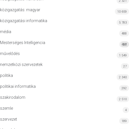
2 321
közigazgatás: magyar
10 659
közigazgatási informatika
5 783
média
488
Mesterséges Intelligencia
427
MI
művelődés
1 549
nemzetközi szervezetek
27
politika
2 340
politikai informatika
292
szakirodalom
2 510
szemle
4
szervezet
189