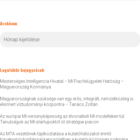
Archívum
Archívum
Legutóbbi bejegyzések
Mesterséges Intelligencia Hivatal – MI Piacfelügyeleti Hatóság –
Magyarország Kormánya
Magyarországnak szüksége van egy erős, integrált, nemzetközileg is
elismert víztudományi központra – Tanács Zoltán
Az európai MI-versenyképesség az élvonalbeli MI-modelleken túl.
Tanulságok az MI-startupoktól öt stratégiai piacon
Az MTA vezetőinek tájékoztatása a kutatóhálózatot érintő
törvénymódosítással kapcsolatban a kutatói közösség számára