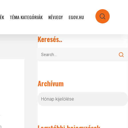
ÉK
TÉMA KATEGÓRIÁK
NÉVJEGY
EGOV.HU
search
Keresés..
Archívum
Archívum
A
Legutóbbi bejegyzések
n