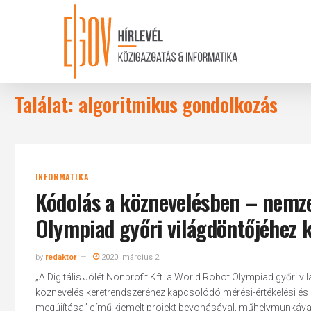
Skip
to
main
content
Találat: algoritmikus gondolkozás
INFORMATIKA
Kódolás a köznevelésben – nemze
Olympiad győri világdöntőjéhez 
by
redaktor
2020. március 2.
„A Digitális Jólét Nonprofit Kft. a World Robot Olympiad győr
köznevelés keretrendszeréhez kapcsolódó mérési-értékelési és dig
megújítása” című kiemelt projekt bevonásával, műhelymunkáva