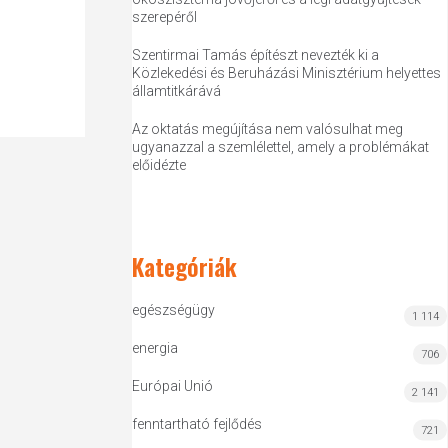
szerepéről
Szentirmai Tamás építészt nevezték ki a
Közlekedési és Beruházási Minisztérium helyettes
államtitkárává
Az oktatás megújítása nem valósulhat meg
ugyanazzal a szemlélettel, amely a problémákat
előidézte
Kategóriák
egészségügy
1 114
energia
706
Európai Unió
2 141
fenntartható fejlődés
721