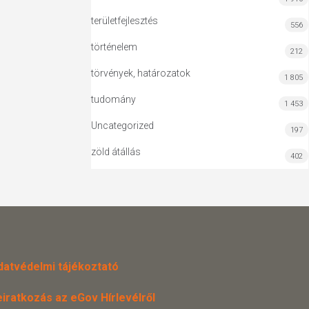
területfejlesztés
556
történelem
212
törvények, határozatok
1 805
tudomány
1 453
Uncategorized
197
zöld átállás
402
datvédelmi tájékoztató
eiratkozás az eGov Hírlevélről