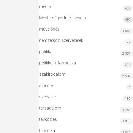
média
488
Mesterséges Intelligencia
420
MI
művelődés
1 548
nemzetközi szervezetek
27
politika
2 337
politikai informatika
292
szakirodalom
2 507
szemle
4
szervezet
189
társadalom
1 963
távközlés
1 310
technika
1 916