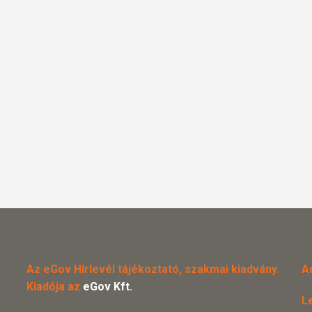
Az eGov Hírlevél tájékoztató, szakmai kiadvány.
A
Kiadója az
eGov Kft.
L