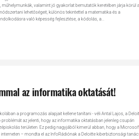
 műhelymunkák, valamint jó gyakorlat bemutatók keretében járja körül 
dszertani lehetőségeit, különös tekintettel a matematika és a
dolkodásra való képesség fejlesztése, a kódolás, a...
ommal az informatika oktatását!
kolában a programozás alapjait kellene tanítani - véli Antal Lajos, a Deloit
problémát az jelenti, hogy az informatika oktatásban jelenleg csupán
épiskolás területen. Ez pedig nagyjából kimerül abban, hogy a Microsoft
 interneten – mondta el az InfoRádiónak a Deloitte kiberbiztonsági taná