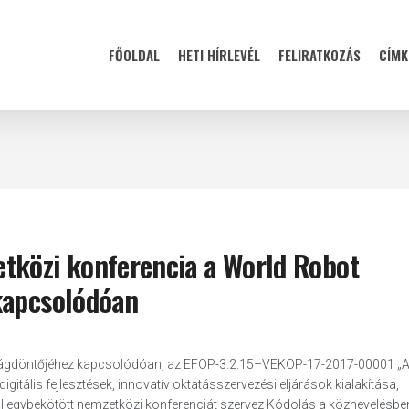
FŐOLDAL
HETI HÍRLEVÉL
FELIRATKOZÁS
CÍMK
tközi konferencia a World Robot
kapcsolódóan
i világdöntőjéhez kapcsolódóan, az EFOP-3.2.15–VEKOP-17-2017-00001 „
itális fejlesztések, innovatív oktatásszervezési eljárások kialakítása,
l egybekötött nemzetközi konferenciát szervez Kódolás a köznevelésbe