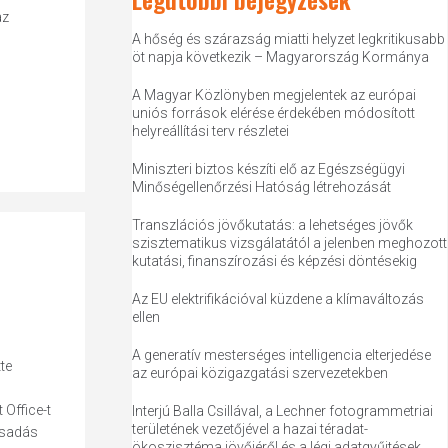
az
A hőség és szárazság miatti helyzet legkritikusabb
öt napja következik – Magyarország Kormánya
A Magyar Közlönyben megjelentek az európai
uniós források elérése érdekében módosított
helyreállítási terv részletei
Miniszteri biztos készíti elő az Egészségügyi
Minőségellenőrzési Hatóság létrehozását
Transzlációs jövőkutatás: a lehetséges jövők
szisztematikus vizsgálatától a jelenben meghozott
kutatási, finanszírozási és képzési döntésekig
Az EU elektrifikációval küzdene a klímaváltozás
ellen
A generatív mesterséges intelligencia elterjedése
te
az európai közigazgatási szervezetekben
 Office-t
Interjú Balla Csillával, a Lechner fotogrammetriai
területének vezetőjével a hazai téradat-
csadás
ökoszisztéma jövőjéről és a légi adatgyűjtések