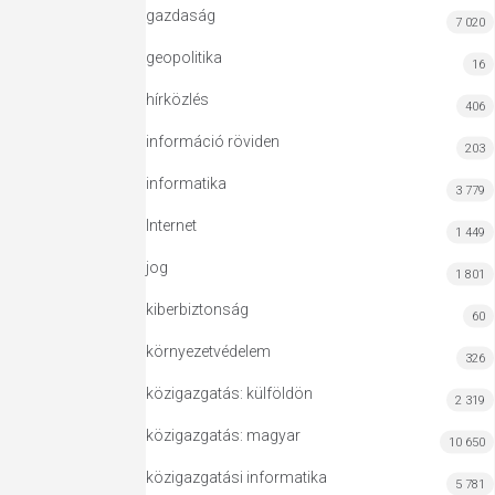
gazdaság
7 020
geopolitika
16
hírközlés
406
információ röviden
203
informatika
3 779
Internet
1 449
jog
1 801
kiberbiztonság
60
környezetvédelem
326
közigazgatás: külföldön
2 319
közigazgatás: magyar
10 650
közigazgatási informatika
5 781