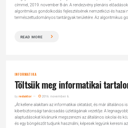
címmel, 2019. november 8-án. A rendezvény plenáris előadások,
algoritmikus gondolkodás fejlesztésének nemzetközi és hazai mó
természettudományos tantárgyak területére. Az algoritmikus gon
Hit enter to search or ESC to close
READ MORE
INFORMATIKA
Töltsük meg informatikai tartal
by
redaktor
2016. november 6.
„Át kellene alakítani az informatikai oktatást, és már általános is
kiberbiztonsági tanácsadás üzletágának vezetője. A legnagyobb 
alaptudásokat kívánunk megszerezni az általános iskolai és köz
és egy böngészőt tudjunk használni, képesek legyünk keresni az