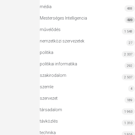
média
488
Mesterséges Intelligencia
420
MI
művelődés
1 548
nemzetközi szervezetek
27
politika
2 337
politikai informatika
292
szakirodalom
2 507
szemle
4
szervezet
189
társadalom
1 963
távközlés
1 310
technika
1 916