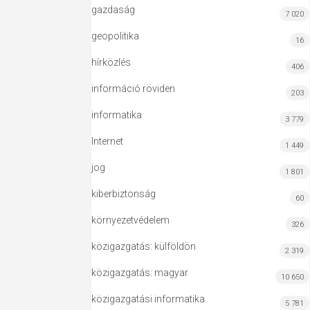
gazdaság
7 020
geopolitika
16
hírközlés
406
információ röviden
203
informatika
3 779
Internet
1 449
jog
1 801
kiberbiztonság
60
környezetvédelem
326
közigazgatás: külföldön
2 319
közigazgatás: magyar
10 650
közigazgatási informatika
5 781