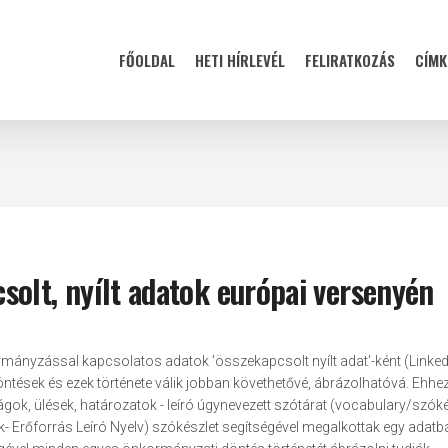
FŐOLDAL
HETI HÍRLEVÉL
FELIRATKOZÁS
CÍMK
olt, nyílt adatok európai versenyén
kormányzással kapcsolatos adatok 'összekapcsolt nyílt adat'-ként (Linke
öntések és ezek története válik jobban követhetővé, ábrázolhatóvá. Ehhe
ágok, ülések, határozatok - leíró úgynevezett szótárat (vocabulary/szóké
 Erőforrás Leíró Nyelv) szókészlet segítségével megalkottak egy adatbá