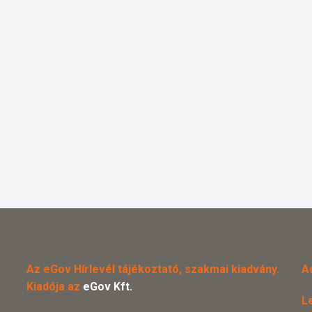
Az eGov Hírlevél tájékoztató, szakmai kiadvány.
A
Kiadója az
eGov Kft.
L