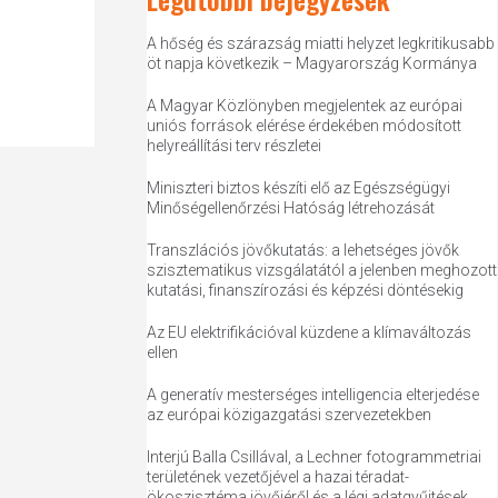
A hőség és szárazság miatti helyzet legkritikusabb
öt napja következik – Magyarország Kormánya
A Magyar Közlönyben megjelentek az európai
uniós források elérése érdekében módosított
helyreállítási terv részletei
Miniszteri biztos készíti elő az Egészségügyi
Minőségellenőrzési Hatóság létrehozását
Transzlációs jövőkutatás: a lehetséges jövők
szisztematikus vizsgálatától a jelenben meghozott
kutatási, finanszírozási és képzési döntésekig
Az EU elektrifikációval küzdene a klímaváltozás
ellen
A generatív mesterséges intelligencia elterjedése
az európai közigazgatási szervezetekben
Interjú Balla Csillával, a Lechner fotogrammetriai
területének vezetőjével a hazai téradat-
ökoszisztéma jövőjéről és a légi adatgyűjtések