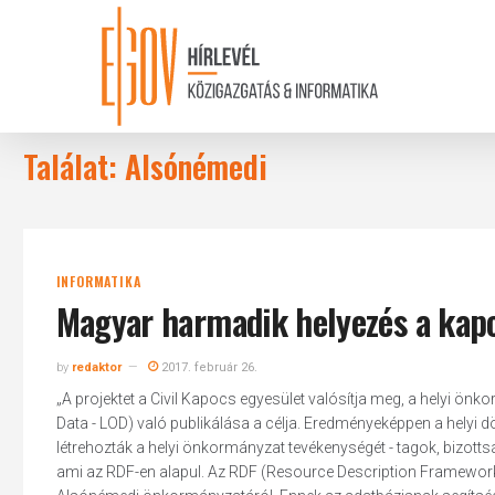
Skip
to
main
content
Találat: Alsónémedi
INFORMATIKA
Magyar harmadik helyezés a kapcs
by
redaktor
2017. február 26.
„A projektet a Civil Kapocs egyesület valósítja meg, a helyi ön
Data - LOD) való publikálása a célja. Eredményeképpen a helyi d
létrehozták a helyi önkormányzat tevékenységét - tagok, bizotts
ami az RDF-en alapul. Az RDF (Resource Description Framework-