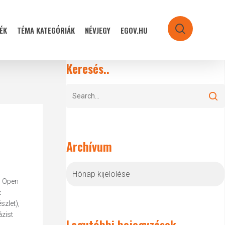
ÉK
TÉMA KATEGÓRIÁK
NÉVJEGY
EGOV.HU
search
Keresés..
Archívum
Archívum
d Open
z
szlet),
zist
Legutóbbi bejegyzések