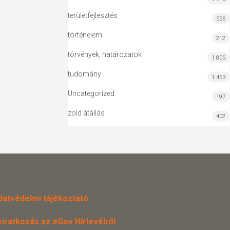
területfejlesztés
556
történelem
212
törvények, határozatok
1 805
tudomány
1 453
Uncategorized
197
zöld átállás
402
datvédelmi tájékoztató
eiratkozás az eGov Hírlevélről