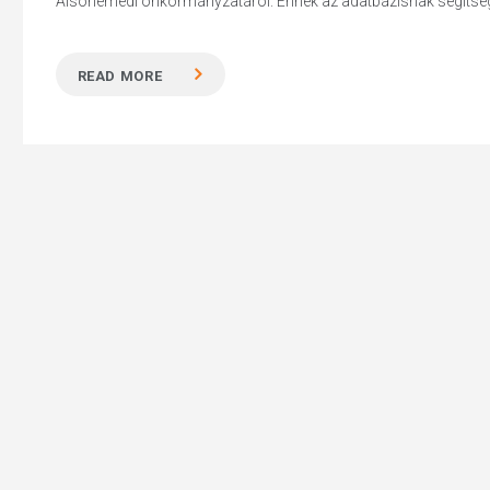
Alsónémedi önkormányzatáról. Ennek az adatbázisnak segítségév
READ MORE
Hit enter to search or ESC to close