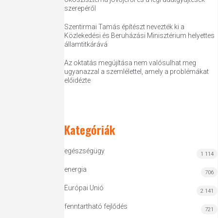
szerepéről
Szentirmai Tamás építészt nevezték ki a
Közlekedési és Beruházási Minisztérium helyettes
államtitkárává
Az oktatás megújítása nem valósulhat meg
ugyanazzal a szemlélettel, amely a problémákat
előidézte
Kategóriák
egészségügy
1 114
energia
706
Európai Unió
2 141
fenntartható fejlődés
721