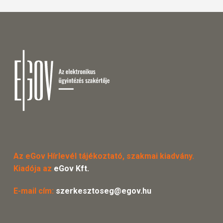
Az eGov Hírlevél tájékoztató, szakmai kiadvány.
Kiadója az
eGov Kft.
E-mail cím:
szerkesztoseg@egov.hu