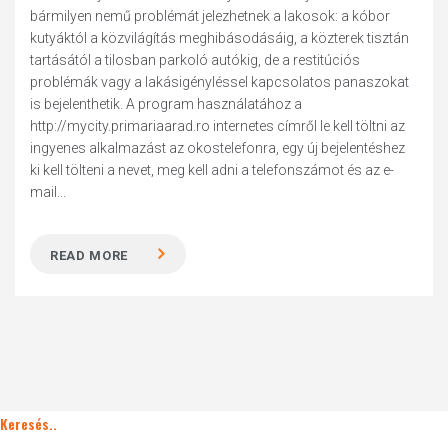
bármilyen nemű problémát jelezhetnek a lakosok: a kóbor
kutyáktól a közvilágítás meghibásodásáig, a közterek tisztán
tartásától a tilosban parkoló autókig, de a restitúciós
problémák vagy a lakásigényléssel kapcsolatos panaszokat
is bejelenthetik. A program használatához a
http://mycity.primariaarad.ro internetes címről le kell töltni az
ingyenes alkalmazást az okostelefonra, egy új bejelentéshez
ki kell tölteni a nevet, meg kell adni a telefonszámot és az e-
mail...
READ MORE
Keresés..