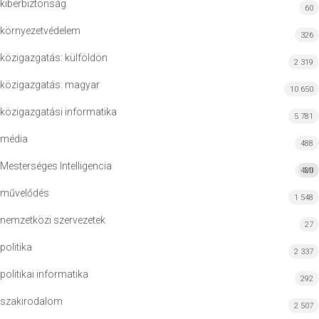
kiberbiztonság
60
környezetvédelem
326
közigazgatás: külföldön
2 319
közigazgatás: magyar
10 650
közigazgatási informatika
5 781
média
488
Mesterséges Intelligencia
420
MI
művelődés
1 548
nemzetközi szervezetek
27
politika
2 337
politikai informatika
292
szakirodalom
2 507