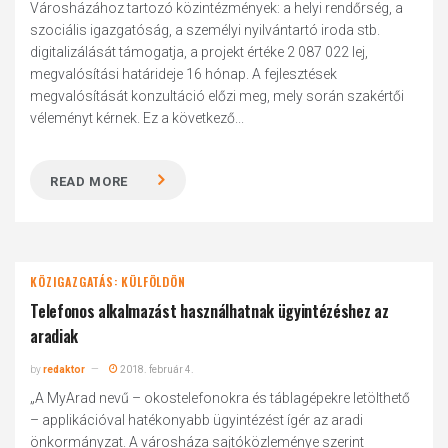
Városházához tartozó közintézmények: a helyi rendőrség, a
szociális igazgatóság, a személyi nyilvántartó iroda stb.
digitalizálását támogatja, a projekt értéke 2 087 022 lej,
megvalósítási határideje 16 hónap. A fejlesztések
megvalósítását konzultáció előzi meg, mely során szakértői
véleményt kérnek. Ez a következő...
READ MORE
KÖZIGAZGATÁS: KÜLFÖLDÖN
Telefonos alkalmazást használhatnak ügyintézéshez az
aradiak
by
redaktor
2018. február 4.
„A MyArad nevű – okostelefonokra és táblagépekre letölthető
– applikációval hatékonyabb ügyintézést ígér az aradi
önkormányzat. A városháza sajtóközleménye szerint