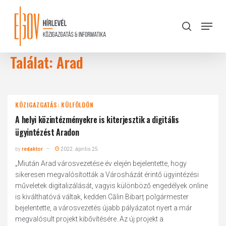
Skip
to
Menu
search
main
Close
content
Menu
Találat: Arad
KÖZIGAZGATÁS: KÜLFÖLDÖN
A helyi közintézményekre is kiterjesztik a digitális
ügyintézést Aradon
by
redaktor
2022. április 25.
„Miután Arad városvezetése év elején bejelentette, hogy
sikeresen megvalósították a Városházát érintő ügyintézési
műveletek digitalizálását, vagyis különböző engedélyek online
is kiválthatóvá váltak, kedden Călin Bibarț polgármester
bejelentette, a városvezetés újabb pályázatot nyert a már
megvalósult projekt kibővítésére. Az új projekt a