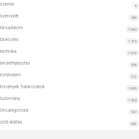
szemle
4
szervezet
189
társadalom
1 963
távközlés
1 310
technika
1 916
területfejlesztés
556
történelem
212
törvények, határozatok
1 805
tudomány
1 453
Uncategorized
197
zöld átállás
402