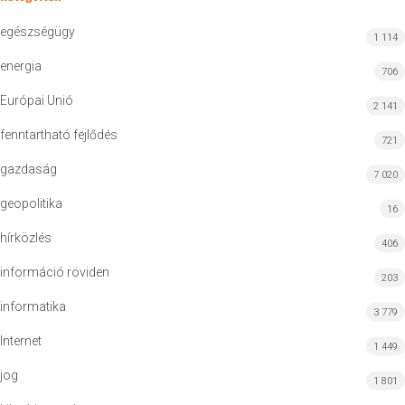
egészségügy
1 114
energia
706
Európai Unió
2 141
fenntartható fejlődés
721
gazdaság
7 020
geopolitika
16
hírközlés
406
információ röviden
203
informatika
3 779
Internet
1 449
jog
1 801