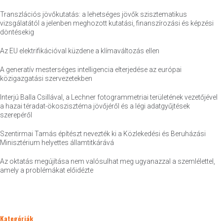
Transzlációs jövőkutatás: a lehetséges jövők szisztematikus
vizsgálatától a jelenben meghozott kutatási, finanszírozási és képzési
döntésekig
Az EU elektrifikációval küzdene a klímaváltozás ellen
A generatív mesterséges intelligencia elterjedése az európai
közigazgatási szervezetekben
Interjú Balla Csillával, a Lechner fotogrammetriai területének vezetőjével
a hazai téradat-ökoszisztéma jövőjéről és a légi adatgyűjtések
szerepéről
Szentirmai Tamás építészt nevezték ki a Közlekedési és Beruházási
Minisztérium helyettes államtitkárává
Az oktatás megújítása nem valósulhat meg ugyanazzal a szemlélettel,
amely a problémákat előidézte
Kategóriák