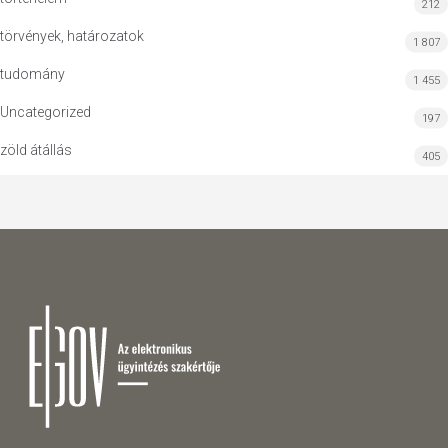
212
törvények, határozatok
1 807
tudomány
1 455
Uncategorized
197
zöld átállás
405