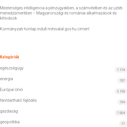
Mesterséges intelligencia a pénzügyekben, a számvitelben és az üzleti
menedzsmentben – Magyarországi és romániai alkalmazások és
kihívások
Kormányzati honlap indult mihivatal.gov.hu címen!
Kategóriák
egészségügy
1 114
energia
707
Európai Unió
2 150
fenntartható fejlődés
724
gazdaság
7 024
geopolitika
17