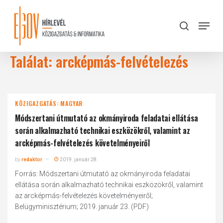
Skip
to
Menu
search
main
Close
content
Menu
Találat: arcképmás-felvételezés
KÖZIGAZGATÁS: MAGYAR
Módszertani útmutató az okmányiroda feladatai ellátása
során alkalmazható technikai eszközökről, valamint az
arcképmás-felvételezés követelményeiről
by
redaktor
2019. január 28.
Forrás: Módszertani útmutató az okmányiroda feladatai
ellátása során alkalmazható technikai eszközökről, valamint
az arcképmás-felvételezés követelményeiről;
Belügyminisztérium; 2019. január 23. (PDF)