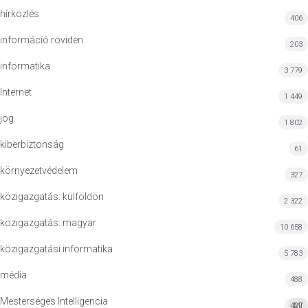
hírközlés
406
információ röviden
203
informatika
3 779
Internet
1 449
jog
1 802
kiberbiztonság
61
környezetvédelem
327
közigazgatás: külföldön
2 322
közigazgatás: magyar
10 658
közigazgatási informatika
5 783
média
488
Mesterséges Intelligencia
427
MI