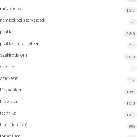
művelődés
1 549
nemzetközi szervezetek
27
politika
2 340
politikai informatika
292
szakirodalom
2 510
szemle
4
szervezet
189
társadalom
1 964
távközlés
1 310
technika
1 918
területfejlesztés
556
történelem