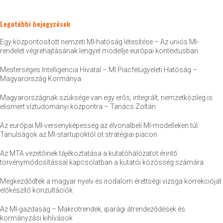
Legutóbbi bejegyzések
Egy központosított nemzeti MI-hatóság létesítése – Az uniós MI-
rendelet végrehajtásának lengyel modellje európai kontextusban
Mesterséges Intelligencia Hivatal – MI Piacfelügyeleti Hatóság –
Magyarország Kormánya
Magyarországnak szüksége van egy erős, integrált, nemzetközileg is
elismert víztudományi központra – Tanács Zoltán
Az európai MI-versenyképesség az élvonalbeli MI-modelleken túl.
Tanulságok az MI-startupoktól öt stratégiai piacon
Az MTA vezetőinek tájékoztatása a kutatóhálózatot érintő
törvénymódosítással kapcsolatban a kutatói közösség számára
Megkezdődtek a magyar nyelv és irodalom érettségi vizsga korrekcióját
előkészítő konzultációk
Az MI-gazdaság – Makrotrendek, iparági átrendeződések és
kormányzási kihívások