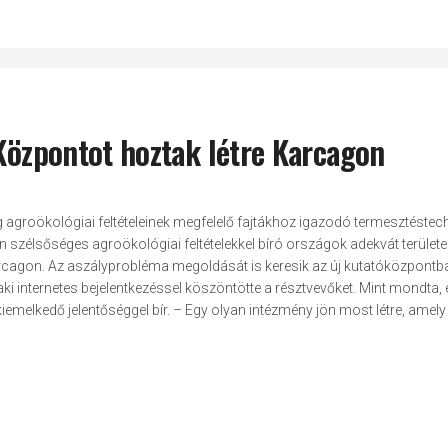
 Központot hoztak létre Karcagon
 agroökológiai feltételeinek megfelelő fajtákhoz igazodó termesztéstec
szélsőséges agroökológiai feltételekkel bíró országok adekvát területei
cagon. Az aszályprobléma megoldását is keresik az új kutatóközpontb
ki internetes bejelentkezéssel köszöntötte a résztvevőket. Mint mondta, 
lkedő jelentőséggel bír. – Egy olyan intézmény jön most létre, amely