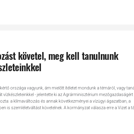
ozást követel, meg kell tanulnunk
szleteinkkel
szakértő országa vagyunk, ám mielőtt ítéletet mondunk a témáról, vagy ta
vízkészleteinkkel - jelentette ki az Agrárminisztérium mezőgazdaságért 
yozta: a klímaváltozás és annak következményei a vízügyi ágazatban, a
ben is szemléletváltást követelnek. A kormányzat válasza erre a Vizet a t