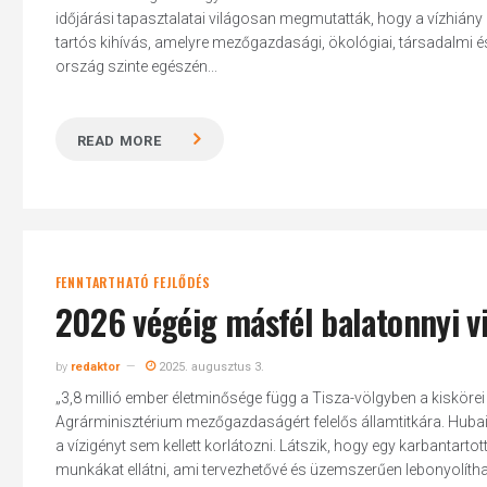
időjárási tapasztalatai világosan megmutatták, hogy a vízhián
tartós kihívás, amelyre mezőgazdasági, ökológiai, társadalmi é
ország szinte egészén...
READ MORE
FENNTARTHATÓ FEJLŐDÉS
2026 végéig másfél balatonnyi viz
Hit enter to search or ESC to close
by
redaktor
2025. augusztus 3.
„3,8 millió ember életminősége függ a Tisza-völgyben a kiskö
Agrárminisztérium mezőgazdaságért felelős államtitkára. Hubai 
a vízigényt sem kellett korlátozni. Látszik, hogy egy karbantart
munkákat ellátni, ami tervezhetővé és üzemszerűen lebonyolítha