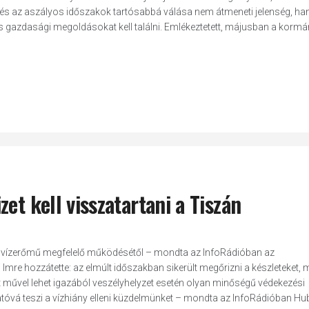
y és az aszályos időszakok tartósabbá válása nem átmeneti jelenség, h
s gazdasági megoldásokat kell találni. Emlékeztetett, májusban a kormá
et kell visszatartani a Tiszán
rei vízerőmű megfelelő működésétől – mondta az InfoRádióban az
Imre hozzátette: az elmúlt időszakban sikerült megőrizni a készleteket,
ott művel lehet igazából veszélyhelyzet esetén olyan minőségű védekezési
tóvá teszi a vízhiány elleni küzdelmünket – mondta az InfoRádióban Hub