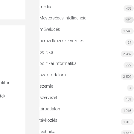
média
488
Mesterséges Intelligencia
420
MI
művelődés
1 548
nemzetközi szervezetek
27
politika
2 337
politikai informatika
292
szakirodalom
2 507
oktori
szemle
4
a
tek,
szervezet
189
társadalom
1 963
távközlés
1 310
technika
1 916