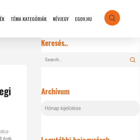
ÉK
TÉMA KATEGÓRIÁK
NÉVJEGY
EGOV.HU
search
Keresés..
egi
Archívum
Archívum
olcs-
Legutóbbi bejegyzések
t évek