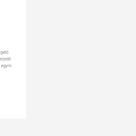
rgető
erjedő
 egyre