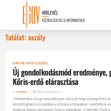
Skip
to
main
content
Találat: aszály
FENNTARTHATÓ FEJLŐDÉS
Új gondolkodásmód eredménye, pé
Kőris-erdő elárasztása
by
redaktor
2025. augusztus 17.
„Példaértékű vízügyi beavatkozás valósult meg a beregi Kőris-
kézzelfogható bizonyítéka a vízhiány pótlásában - jelentette ki 
Szatmár-Bereg vármegyei Gulács határában. V. Németh Zsolt a b