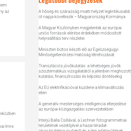
anem
ny az
A hőség és szárazság miatti helyzet legkritikusabb
öt napja következik – Magyarország Kormánya
A Magyar Közlönyben megjelentek az európai
uniós források elérése érdekében módosított
helyreállítási terv részletei
Miniszteri biztos készíti elő az Egészségügyi
Minőségellenőrzési Hatóság létrehozását
Transzlációs jövőkutatás: a lehetséges jövők
szisztematikus vizsgálatától a jelenben meghozott
kutatási, finanszírozási és képzési döntésekig
Az EU elektrifikációval küzdene a klímaváltozás
ellen
A generatív mesterséges intelligencia elterjedése
az európai közigazgatási szervezetekben
 miközben
Interjú Balla Csillával, a Lechner fotogrammetriai
területének vezetőjével a hazai téradat-
ai Imre.
ökoszisztéma jövőjéről és a légi adatgyűjtések