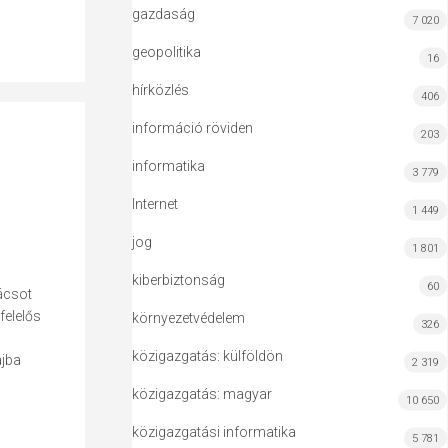
gazdaság
7 020
geopolitika
16
hírközlés
406
információ röviden
203
informatika
3 779
Internet
1 449
jog
1 801
kiberbiztonság
60
nácsot
felelős
környezetvédelem
326
közigazgatás: külföldön
ájba
2 319
közigazgatás: magyar
10 650
közigazgatási informatika
5 781