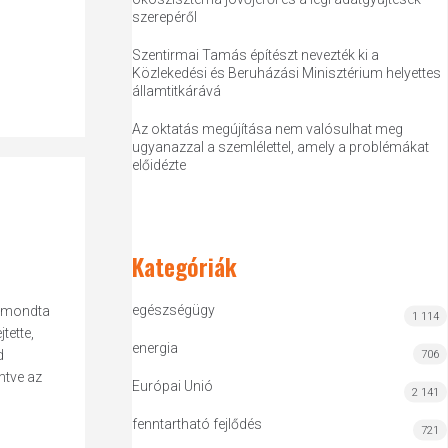
szerepéről
Szentirmai Tamás építészt nevezték ki a
Közlekedési és Beruházási Minisztérium helyettes
államtitkárává
Az oktatás megújítása nem valósulhat meg
ugyanazzal a szemlélettel, amely a problémákat
előidézte
Kategóriák
egészségügy
- mondta
1 114
tette,
energia
d
706
ntve az
Európai Unió
2 141
fenntartható fejlődés
721