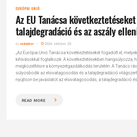
EURÓPAI UNIÓ
Az EU Tanácsa következtetéseket 
talajdegradáció és az aszály elle
by
redaktor
2024. október 20.
„Az Európai Unió Tanácsa következtetéseket fogadott el, melyekb
kihívásokkal foglalkozik. A következtetésekben hangsúlyozza, ho
megközelítésre a környezetgazdálkodás területén. A Tanács rávil
súlyosbodik az elsivatagosodás és a talajdegradáció világszert
nyújtson be javaslatot az elsivatagosodás, a talajdegradáció és a
READ MORE