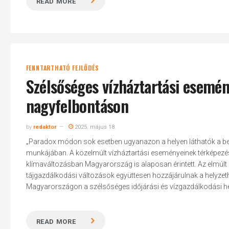
READ MORE
FENNTARTHATÓ FEJLŐDÉS
Szélsőséges vízháztartási esemé
nagyfelbontáson
by
redaktor
2025. május 18.
„Paradox módon sok esetben ugyanazon a helyen láthatók a belví
munkájában. A közelmúlt vízháztartási eseményeinek térképezését
klímaváltozásban Magyarország is alaposan érintett. Az elmúlt év
tájgazdálkodási változások együttesen hozzájárulnak a helyzethe
Magyarországon a szélsőséges időjárási és vízgazdálkodási hely
READ MORE