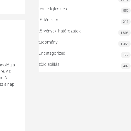
területfejlesztés
556
történelem
212
törvények, határozatok
1 805
tudomány
1 453
Uncategorized
197
zöld átállás
hnológia
402
re. Az
an A
ez a nap