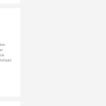
vben
an
tük
nfoRádió