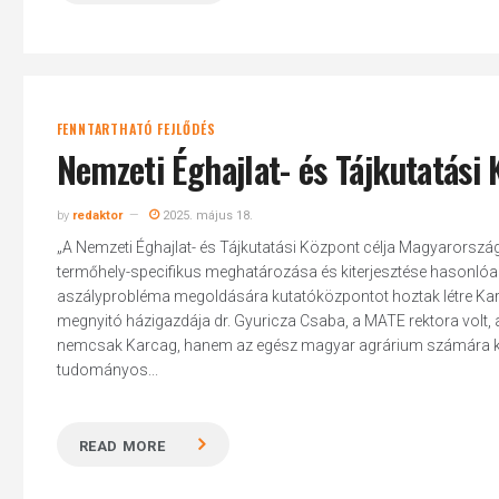
FENNTARTHATÓ FEJLŐDÉS
Nemzeti Éghajlat- és Tájkutatási
by
redaktor
2025. május 18.
„A Nemzeti Éghajlat- és Tájkutatási Központ célja Magyarország
termőhely-specifikus meghatározása és kiterjesztése hasonlóan 
aszályprobléma megoldására kutatóközpontot hoztak létre Kar
megnyitó házigazdája dr. Gyuricza Csaba, a MATE rektora volt, a
nemcsak Karcag, hanem az egész magyar agrárium számára kieme
tudományos...
READ MORE