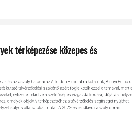
nyek térképezése közepes és
z és az aszály hatásai az Alföldön – mutat rá kutatónk, Birinyi Edina d
 kutató távérzékelési szakértő azért foglalkozik ezzel a témával, mert 
eket, évtizedet tekintve a szélsőséges vízgazdálkodási, időjárási helyze
z, amelyek objektív térképezéséhez a távérzékelés segítséget nyújthat.
zet súlyos állapotokat mutat. A 2022-es rendkívüli aszály során...