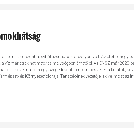
Homokhátság
és: az elmúlt huszonhat évből tizenhárom aszályos volt. Az utóbbi négy é
lajvíz már csak hat méteres mélységben érhető el. Az ENSZ már 2020-b
áiról a közelmúltban egy szegedi konferencián beszéltek a kutatók, köz
észet- és Környezetföldrajzi Tanszékének vezetője, akivel most az I
.