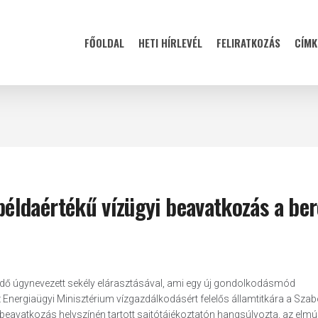
FŐOLDAL
HETI HÍRLEVÉL
FELIRATKOZÁS
CÍMK
ldaértékű vízügyi beavatkozás a ber
erdő úgynevezett sekély elárasztásával, ami egy új gondolkodásmód
az Energiaügyi Minisztérium vízgazdálkodásért felelős államtitkára a Szab
eavatkozás helyszínén tartott sajtótájékoztatón hangsúlyozta, az elmúl