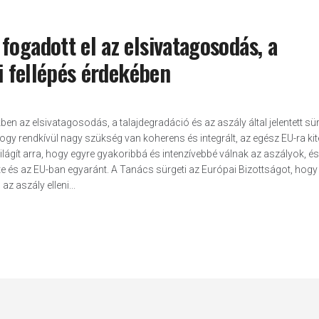
fogadott el az elsivatagosodás, a
ni fellépés érdekében
en az elsivatagosodás, a talajdegradáció és az aszály által jelentett sü
gy rendkívül nagy szükség van koherens és integrált, az egész EU-ra kit
ágít arra, hogy egyre gyakoribbá és intenzívebbé válnak az aszályok, és
e és az EU-ban egyaránt. A Tanács sürgeti az Európai Bizottságot, hogy
z aszály elleni...