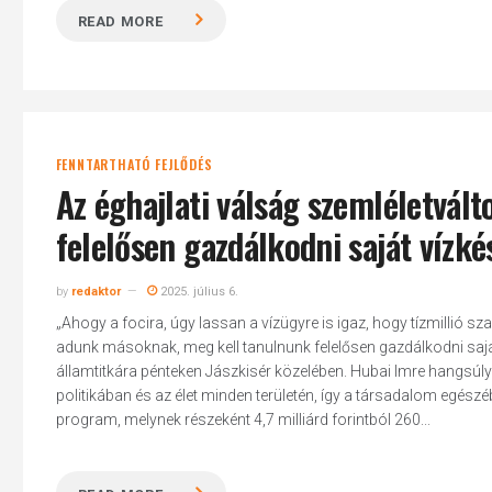
READ MORE
FENNTARTHATÓ FEJLŐDÉS
Az éghajlati válság szemléletvált
felelősen gazdálkodni saját vízké
by
redaktor
2025. július 6.
„Ahogy a focira, úgy lassan a vízügyre is igaz, hogy tízmillió 
adunk másoknak, meg kell tanulnunk felelősen gazdálkodni saját 
államtitkára pénteken Jászkisér közelében. Hubai Imre hangsúl
politikában és az élet minden területén, így a társadalom egészé
program, melynek részeként 4,7 milliárd forintból 260...