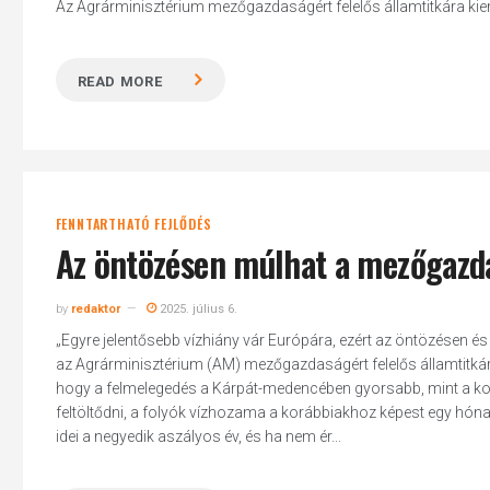
Az Agrárminisztérium mezőgazdaságért felelős államtitkára kiemel
READ MORE
FENNTARTHATÓ FEJLŐDÉS
Az öntözésen múlhat a mezőgazd
by
redaktor
2025. július 6.
„Egyre jelentősebb vízhiány vár Európára, ezért az öntözésen
az Agrárminisztérium (AM) mezőgazdaságért felelős államtitkára
hogy a felmelegedés a Kárpát-medencében gyorsabb, mint a kont
feltöltődni, a folyók vízhozama a korábbiakhoz képest egy hón
idei a negyedik aszályos év, és ha nem ér...