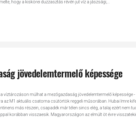
te, hogy a kiskörei duzzasztás révén jut víz a jászsági,...
aság jövedelemtermelő képessége
 és a víztározáson múlhat a mezőgazdaság jövedelemtermelő képessége 
 az M1 aktuális csatorna csütörtök reggeli műsorában. Hubai Imre kifej
inens más részein, csapadék már télen sincs elég, a talaj ezért nem tu
appal korábban visszaesik. Magyarországon az elmúlt öt évre visszateki