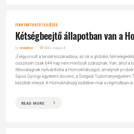
FENNTARTHATÓ FEJLŐDÉS
Kétségbeejtő állapotban van a 
by
redaktor
2025. május 4.
„Felgyorsult a terület kiszáradása, az ok a globális felmeleged
összesen csak 644 nap nem minősült száraznak. Van, ahol a ta
félsivatagnak nyilvánította a Homokhátságot, amelynek problém
Sipos György egyetemi docens, a Szegedi Tudományegyetem Term
készített interjút. A Homokhátság esetében már a régmúltban is..
READ MORE