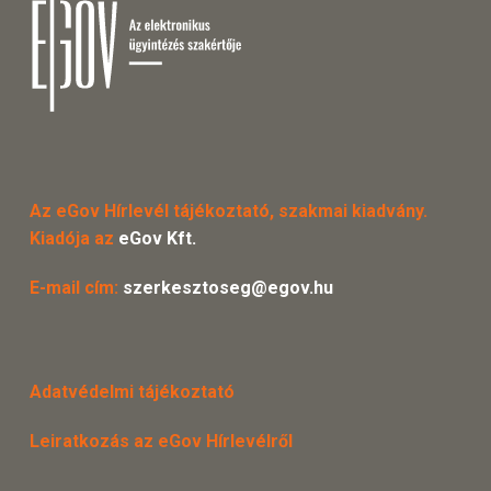
Az eGov Hírlevél tájékoztató, szakmai kiadvány.
Kiadója az
eGov Kft.
E-mail cím:
szerkesztoseg@egov.hu
Adatvédelmi tájékoztató
Leiratkozás az eGov Hírlevélről