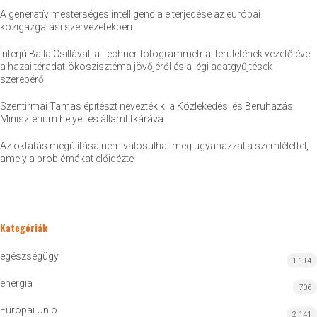
A generatív mesterséges intelligencia elterjedése az európai
közigazgatási szervezetekben
Interjú Balla Csillával, a Lechner fotogrammetriai területének vezetőjével
a hazai téradat-ökoszisztéma jövőjéről és a légi adatgyűjtések
szerepéről
Szentirmai Tamás építészt nevezték ki a Közlekedési és Beruházási
Minisztérium helyettes államtitkárává
Az oktatás megújítása nem valósulhat meg ugyanazzal a szemlélettel,
amely a problémákat előidézte
Kategóriák
egészségügy
1 114
energia
706
Európai Unió
2 141