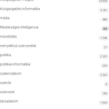
10 650
közigazgatási informatika
5 781
média
488
Mesterséges Intelligencia
420
MI
művelődés
1 548
nemzetközi szervezetek
27
politika
2 337
politikai informatika
292
szakirodalom
2 507
szemle
4
szervezet
189
társadalom
1 963