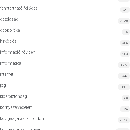
fenntartható fejlődés
721
gazdaság
7 020
geopolitika
16
hírközlés
406
információ röviden
203
informatika
3 779
Internet
1 449
jog
1 801
kiberbiztonság
60
környezetvédelem
326
közigazgatás: külföldön
2 319
közigazgatás: magyar