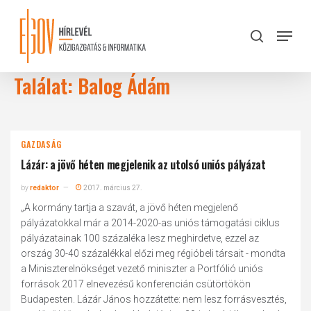
Skip
to
Menu
search
main
Close
content
Menu
Találat: Balog Ádám
GAZDASÁG
Lázár: a jövő héten megjelenik az utolsó uniós pályázat
by
redaktor
2017. március 27.
„A kormány tartja a szavát, a jövő héten megjelenő
pályázatokkal már a 2014-2020-as uniós támogatási ciklus
pályázatainak 100 százaléka lesz meghirdetve, ezzel az
ország 30-40 százalékkal előzi meg régióbeli társait - mondta
a Miniszterelnökséget vezető miniszter a Portfólió uniós
források 2017 elnevezésű konferencián csütörtökön
Budapesten. Lázár János hozzátette: nem lesz forrásvesztés,