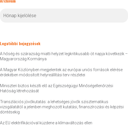
Archívum
Archívum
Legutóbbi bejegyzések
A hőség és szárazság miatti helyzet legkritikusabb öt napja következik –
Magyarország Kormánya
A Magyar Közlönyben megjelentek az európai uniós források elérése
érdekében módosított helyreállítási terv részletei
Miniszteri biztos készíti elő az Egészségügyi Minőségellenőrzési
Hatóság létrehozását
Transzlációs jövőkutatás: a lehetséges jövők szisztematikus
vizsgálatától a jelenben meghozott kutatási, finanszírozási és képzési
döntésekig
Az EU elektrifikációval küzdene a klímaváltozás ellen