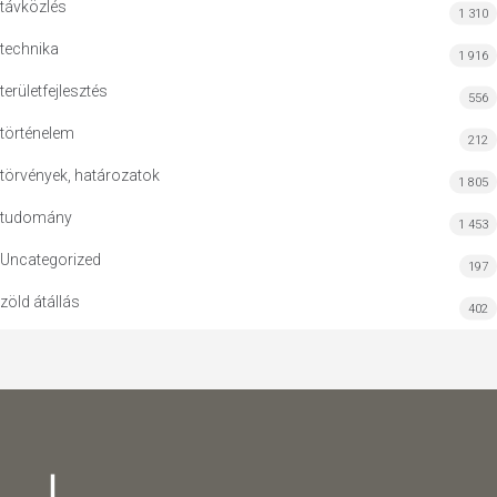
távközlés
1 310
technika
1 916
területfejlesztés
556
történelem
212
törvények, határozatok
1 805
tudomány
1 453
Uncategorized
197
zöld átállás
402