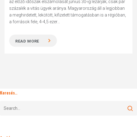
az előző időszak elszámolását június 30-ig lezárják; csak pár
százalék a vitás ügyek aránya. Magyarország áll a legjobban
a meghirdetett, lekötött, kifizetett támogatásban is a régióban,
a források fele, 4-4,5 ezer...
READ MORE
Keresés..