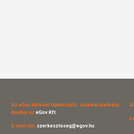
Az eGov Hírlevél tájékoztató, szakmai kiadvány.
A
Kiadója az
eGov Kft.
L
E-mail cím:
szerkesztoseg@egov.hu