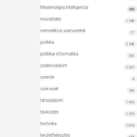
Mesterséges Intelligencia
422
MI
művelődés
1 548
nemzetközi szervezetek
27
politika
2 338
politikai informatika
292
szakirodalom
2 507
szemle
4
szervezet
189
társadalom
1 963
távközlés
1 310
technika
1 916
területfejlesztés