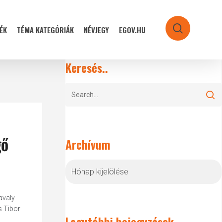
ÉK
TÉMA KATEGÓRIÁK
NÉVJEGY
EGOV.HU
search
Keresés..
gő
Archívum
Archívum
avaly
s Tibor
Legutóbbi bejegyzések