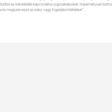
készítse az eskütétellel kapcsolatos jogszabályokat, folyamatosan biztos
sa és megszervezze az eskü- vagy fogadalomtételeket.”...