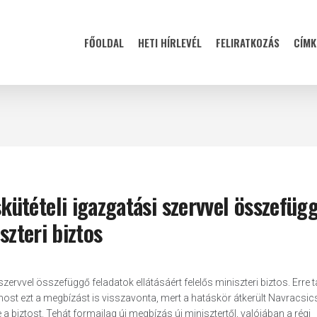
FŐOLDAL
HETI HÍRLEVÉL
FELIRATKOZÁS
CÍMK
ütételi igazgatási szervvel összefüg
szteri biztos
ervvel összefüggő feladatok ellátásáért felelős miniszteri biztos. Erre t
most ezt a megbízást is visszavonta, mert a hatáskör átkerült Navracsic
e a biztost. Tehát formailag új megbízás új minisztertől, valójában a régi