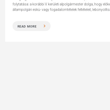
folytatása: a korábbi V. kerületi alpolgármester dolga, hogy elő
állampolgári eskü- vagy fogadalomtételek feltételeit, lebonyolít
READ MORE
Hit enter to search or ESC to close