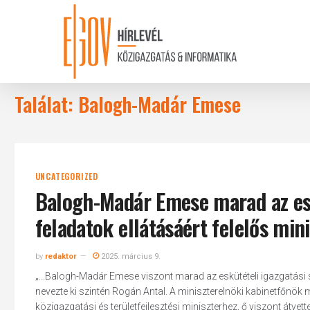
Skip
to
main
content
Találat: Balogh-Madár Emese
UNCATEGORIZED
Balogh-Madár Emese marad az esk
feladatok ellátásáért felelős mini
by
redaktor
2025. március 9.
„...Balogh-Madár Emese viszont marad az eskütételi igazgatási sz
nevezte ki szintén Rogán Antal. A miniszterelnöki kabinetfőnök 
közigazgatási és területfejlesztési miniszterhez, ő viszont átvett