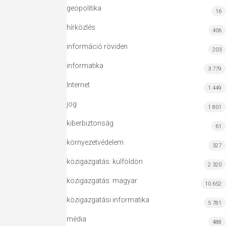
geopolitika
16
hírközlés
406
információ röviden
203
informatika
3 779
Internet
1 449
jog
1 801
kiberbiztonság
61
környezetvédelem
327
közigazgatás: külföldön
2 320
közigazgatás: magyar
10 652
közigazgatási informatika
5 781
média
488