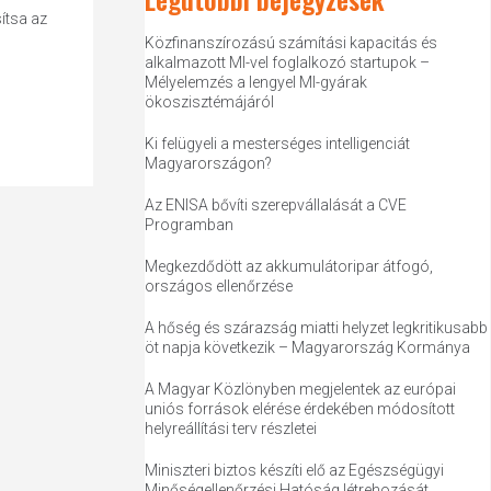
ítsa az
Közfinanszírozású számítási kapacitás és
alkalmazott MI-vel foglalkozó startupok –
Mélyelemzés a lengyel MI-gyárak
ökoszisztémájáról
Ki felügyeli a mesterséges intelligenciát
Magyarországon?
Az ENISA bővíti szerepvállalását a CVE
Programban
Megkezdődött az akkumulátoripar átfogó,
országos ellenőrzése
A hőség és szárazság miatti helyzet legkritikusabb
öt napja következik – Magyarország Kormánya
A Magyar Közlönyben megjelentek az európai
uniós források elérése érdekében módosított
helyreállítási terv részletei
Miniszteri biztos készíti elő az Egészségügyi
Minőségellenőrzési Hatóság létrehozását