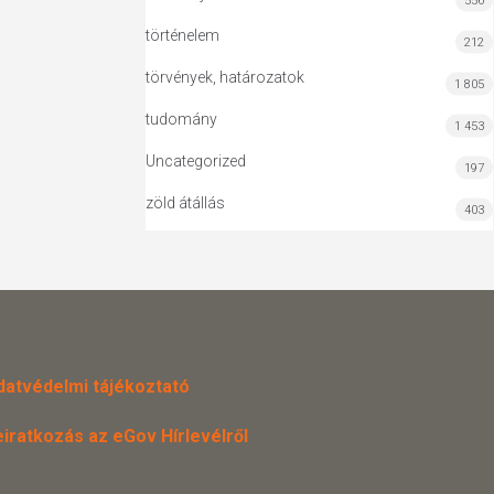
556
történelem
212
törvények, határozatok
1 805
tudomány
1 453
Uncategorized
197
zöld átállás
403
datvédelmi tájékoztató
eiratkozás az eGov Hírlevélről