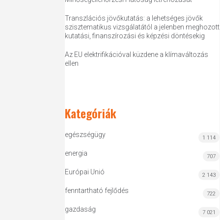
Transzlációs jövőkutatás: a lehetséges jövők
szisztematikus vizsgálatától a jelenben meghozott
kutatási, finanszírozási és képzési döntésekig
Az EU elektrifikációval küzdene a klímaváltozás
ellen
Kategóriák
egészségügy
1 114
energia
707
Európai Unió
2 143
fenntartható fejlődés
722
gazdaság
7 021