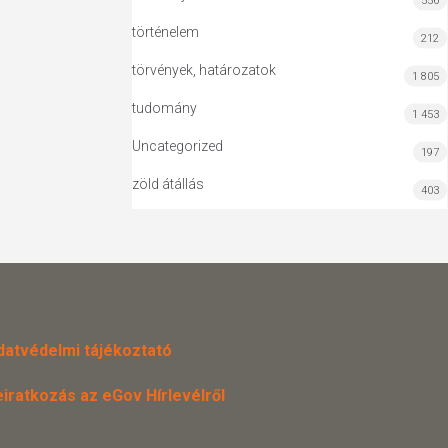
556
történelem
212
törvények, határozatok
1 805
tudomány
1 453
Uncategorized
197
zöld átállás
403
datvédelmi tájékoztató
eiratkozás az eGov Hírlevélről