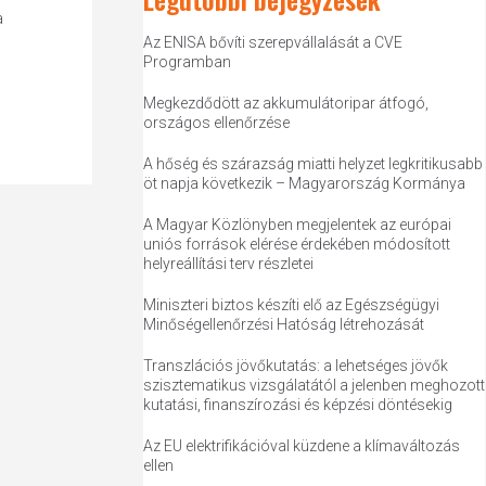
a
Az ENISA bővíti szerepvállalását a CVE
Programban
Megkezdődött az akkumulátoripar átfogó,
országos ellenőrzése
A hőség és szárazság miatti helyzet legkritikusabb
öt napja következik – Magyarország Kormánya
A Magyar Közlönyben megjelentek az európai
uniós források elérése érdekében módosított
helyreállítási terv részletei
Miniszteri biztos készíti elő az Egészségügyi
Minőségellenőrzési Hatóság létrehozását
Transzlációs jövőkutatás: a lehetséges jövők
szisztematikus vizsgálatától a jelenben meghozott
kutatási, finanszírozási és képzési döntésekig
Az EU elektrifikációval küzdene a klímaváltozás
ellen