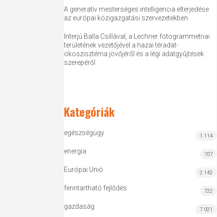
A generatív mesterséges intelligencia elterjedése
az európai közigazgatási szervezetekben
Interjú Balla Csillával, a Lechner fotogrammetriai
területének vezetőjével a hazai téradat-
ökoszisztéma jövőjéről és a légi adatgyűjtések
szerepéről
Kategóriák
egészségügy
1 114
energia
707
Európai Unió
2 142
fenntartható fejlődés
722
gazdaság
7 021