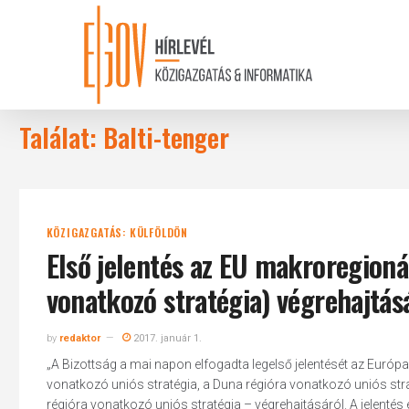
Skip
to
main
content
Találat: Balti-tenger
KÖZIGAZGATÁS: KÜLFÖLDÖN
Első jelentés az EU makroregionál
vonatkozó stratégia) végrehajtás
by
redaktor
2017. január 1.
„A Bizottság a mai napon elfogadta legelső jelentését az Európai
vonatkozó uniós stratégia, a Duna régióra vonatkozó uniós straté
régióra vonatkozó uniós stratégia – végrehajtásáról. A jelentés 