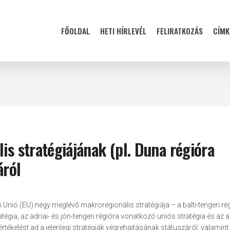
FŐOLDAL
HETI HÍRLEVÉL
FELIRATKOZÁS
CÍMK
is stratégiájának (pl. Duna régióra
áról
 Unió (EU) négy meglévő makroregionális stratégiája – a balti-tengeri ré
gia, az adriai- és jón-tengeri régióra vonatkozó uniós stratégia és az a
értékelést ad a jelenlegi stratégiák végrehajtásának státuszáról, valami