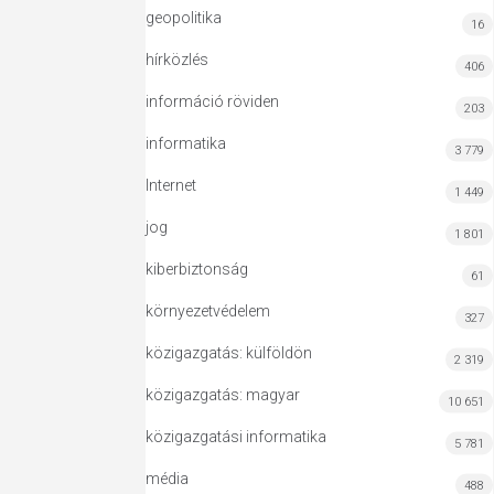
geopolitika
16
hírközlés
406
információ röviden
203
informatika
3 779
Internet
1 449
jog
1 801
kiberbiztonság
61
környezetvédelem
327
közigazgatás: külföldön
2 319
közigazgatás: magyar
10 651
közigazgatási informatika
5 781
média
488