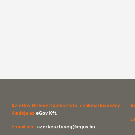
Az eGov Hírlevél tájékoztató, szakmai kiadvány.
A
Kiadója az
eGov Kft.
L
E-mail cím:
szerkesztoseg@egov.hu