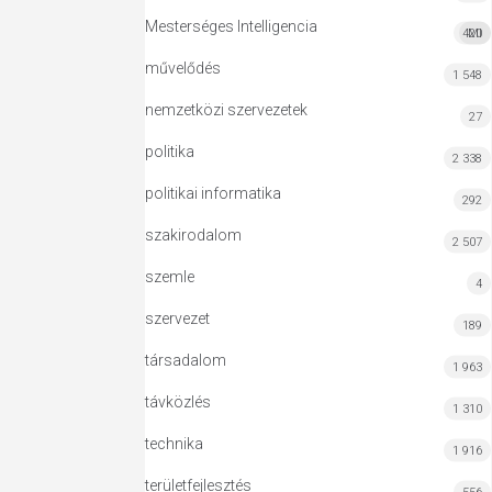
Mesterséges Intelligencia
420
MI
művelődés
1 548
nemzetközi szervezetek
27
politika
2 338
politikai informatika
292
szakirodalom
2 507
szemle
4
szervezet
189
társadalom
1 963
távközlés
1 310
technika
1 916
területfejlesztés