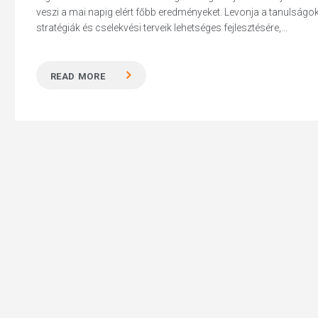
veszi a mai napig elért főbb eredményeket. Levonja a tanulságo
stratégiák és cselekvési terveik lehetséges fejlesztésére,...
READ MORE
Hit enter to search or ESC to close