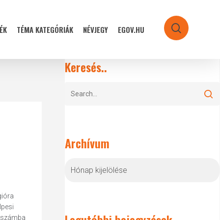
ÉK
TÉMA KATEGÓRIÁK
NÉVJEGY
EGOV.HU
search
Keresés..
Archívum
Archívum
gióra
lpesi
Legutóbbi bejegyzések
nt számba