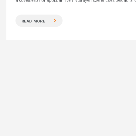
a következő hónapokban. Nem volt ilyen szerencsés például a K
READ MORE
Hit enter to search or ESC to close