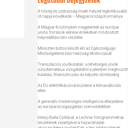
A hőség és szárazság miatti helyzet legkritikusabb
öt napja következik – Magyarország Kormánya
A Magyar Közlönyben megjelentek az európai
uniós források elérése érdekében módosított
helyreállítási terv részletei
Miniszteri biztos készíti elő az Egészségügyi
Minőségellenőrzési Hatóság létrehozását
Transzlációs jövőkutatás: a lehetséges jövők
szisztematikus vizsgálatától a jelenben meghozott
kutatási, finanszírozási és képzési döntésekig
Az EU elektrifikációval küzdene a klímaváltozás
ellen
A generatív mesterséges intelligencia elterjedése
az európai közigazgatási szervezetekben
Interjú Balla Csillával, a Lechner fotogrammetriai
területének vezetőjével a hazai téradat-
ökoszisztéma jövőjéről és a légi adatgyűjtések