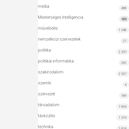
média
488
Mesterséges Intelligencia
420
MI
művelődés
1 548
nemzetközi szervezetek
27
politika
2 337
politikai informatika
292
szakirodalom
2 507
szemle
4
szervezet
189
társadalom
1 963
távközlés
1 310
technika
1 916