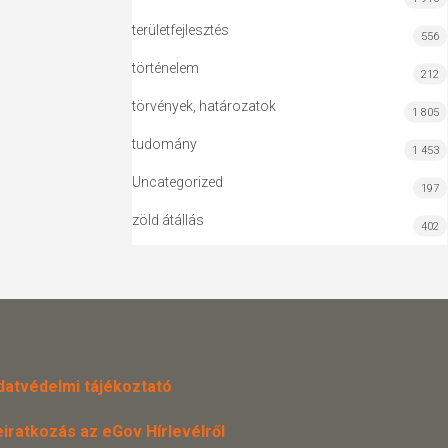
területfejlesztés
556
történelem
212
törvények, határozatok
1 805
tudomány
1 453
Uncategorized
197
zöld átállás
402
datvédelmi tájékoztató
eiratkozás az eGov Hírlevélről