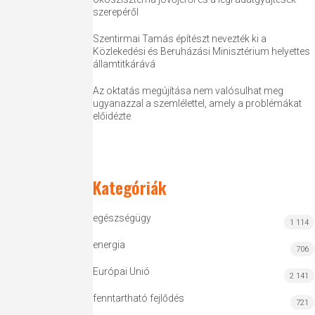
szerepéről
Szentirmai Tamás építészt nevezték ki a
Közlekedési és Beruházási Minisztérium helyettes
államtitkárává
Az oktatás megújítása nem valósulhat meg
ugyanazzal a szemlélettel, amely a problémákat
előidézte
Kategóriák
egészségügy
1 114
energia
706
Európai Unió
2 141
fenntartható fejlődés
721