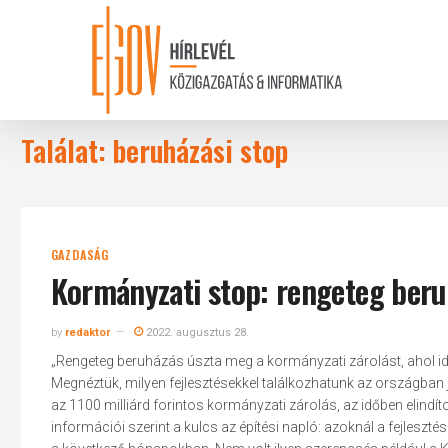
Skip
to
main
content
Találat: beruházási stop
GAZDASÁG
Kormányzati stop: rengeteg beru
by
redaktor
2022. augusztus 28.
„Rengeteg beruházás úszta meg a kormányzati zárolást, ahol időb
Megnéztük, milyen fejlesztésekkel találkozhatunk az országban 
az 1100 milliárd forintos kormányzati zárolás, az időben elindít
információi szerint a kulcs az építési napló: azoknál a fejleszt