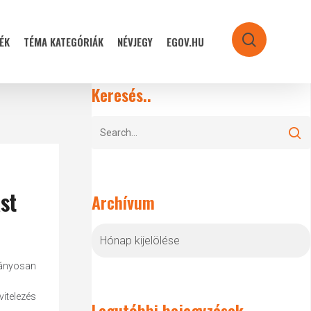
ÉK
TÉMA KATEGÓRIÁK
NÉVJEGY
EGOV.HU
search
Keresés..
st
Archívum
Archívum
trányosan
vitelezés
Legutóbbi bejegyzések