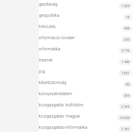
gazdaság
7 020
geopolitika
16
hírközlés
406
információ röviden
203
informatika
3 779
Internet
1 449
jog
1 801
kiberbiztonság
60
környezetvédelem
326
közigazgatás: külföldön
2 319
közigazgatás: magyar
10 650
közigazgatási informatika
5 781