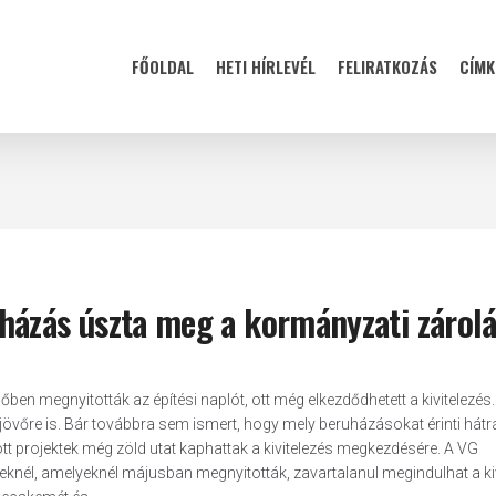
FŐOLDAL
HETI HÍRLEVÉL
FELIRATKOZÁS
CÍMK
házás úszta meg a kormányzati zárolá
en megnyitották az építési naplót, ott még elkezdődhetett a kivitelezés.
jövőre is. Bár továbbra sem ismert, hogy mely beruházásokat érinti há
ott projektek még zöld utat kaphattak a kivitelezés megkezdésére. A VG
éseknél, amelyeknél májusban megnyitották, zavartalanul megindulhat a ki