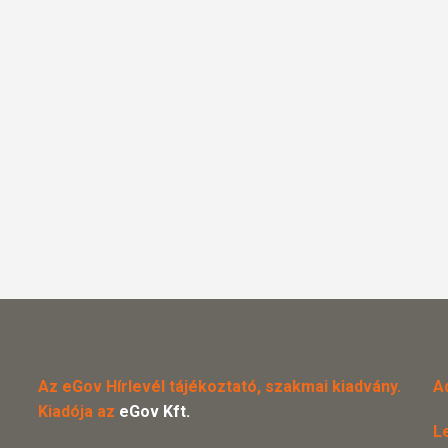
Az eGov Hírlevél tájékoztató, szakmai kiadvány.
A
Kiadója az
eGov Kft.
L