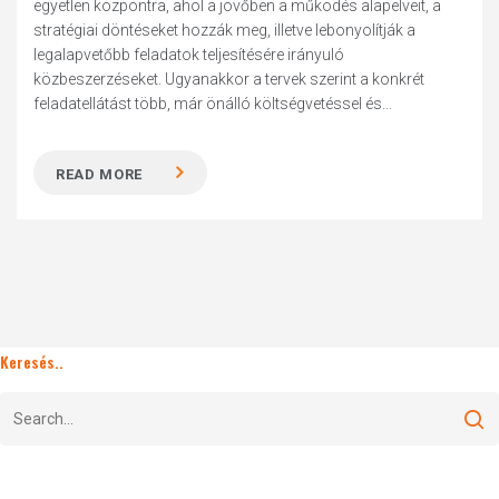
egyetlen központra, ahol a jövőben a működés alapelveit, a
stratégiai döntéseket hozzák meg, illetve lebonyolítják a
legalapvetőbb feladatok teljesítésére irányuló
közbeszerzéseket. Ugyanakkor a tervek szerint a konkrét
feladatellátást több, már önálló költségvetéssel és...
READ MORE
Keresés..