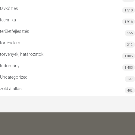
távközlés
1 310
technika
1 916
területfejlesztés
556
történelem
212
törvények, határozatok
1 805
tudomány
1 453
Uncategorized
197
zöld átállás
402