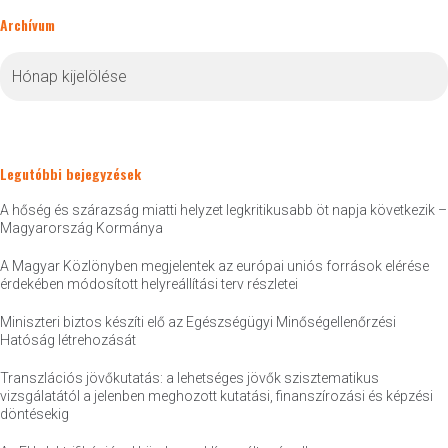
Archívum
Archívum
Legutóbbi bejegyzések
A hőség és szárazság miatti helyzet legkritikusabb öt napja következik –
Magyarország Kormánya
A Magyar Közlönyben megjelentek az európai uniós források elérése
érdekében módosított helyreállítási terv részletei
Miniszteri biztos készíti elő az Egészségügyi Minőségellenőrzési
Hatóság létrehozását
Transzlációs jövőkutatás: a lehetséges jövők szisztematikus
vizsgálatától a jelenben meghozott kutatási, finanszírozási és képzési
döntésekig