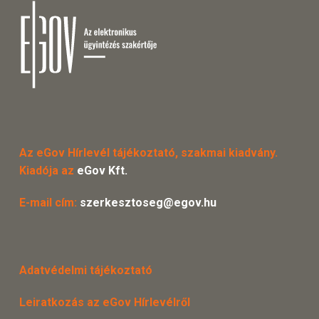
Az eGov Hírlevél tájékoztató, szakmai kiadvány.
Kiadója az
eGov Kft.
E-mail cím:
szerkesztoseg@egov.hu
Adatvédelmi tájékoztató
Leiratkozás az eGov Hírlevélről