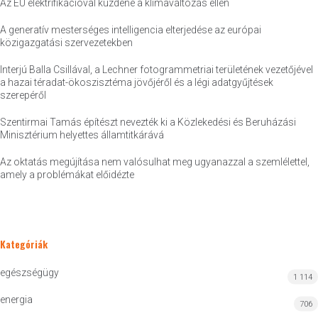
Az EU elektrifikációval küzdene a klímaváltozás ellen
A generatív mesterséges intelligencia elterjedése az európai
közigazgatási szervezetekben
Interjú Balla Csillával, a Lechner fotogrammetriai területének vezetőjével
a hazai téradat-ökoszisztéma jövőjéről és a légi adatgyűjtések
szerepéről
Szentirmai Tamás építészt nevezték ki a Közlekedési és Beruházási
Minisztérium helyettes államtitkárává
Az oktatás megújítása nem valósulhat meg ugyanazzal a szemlélettel,
amely a problémákat előidézte
Kategóriák
egészségügy
1 114
energia
706