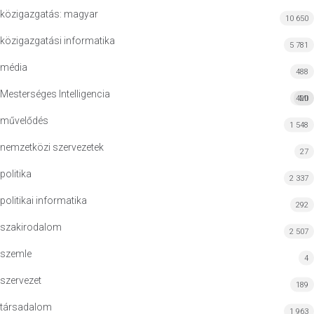
közigazgatás: magyar
10 650
közigazgatási informatika
5 781
média
488
Mesterséges Intelligencia
420
MI
művelődés
1 548
nemzetközi szervezetek
27
politika
2 337
politikai informatika
292
szakirodalom
2 507
szemle
4
szervezet
189
társadalom
1 963