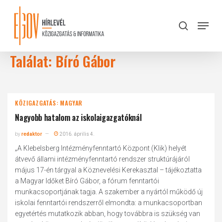
Skip
to
Menu
search
main
Close
content
Menu
Találat: Bíró Gábor
KÖZIGAZGATÁS: MAGYAR
Nagyobb hatalom az iskolaigazgatóknál
by
redaktor
2016. április 4.
„A Klebelsberg Intézményfenntartó Központ (Klik) helyét
átvevő állami intézményfenntartó rendszer struktúrájáról
május 17-én tárgyal a Köznevelési Kerek­asztal – tájékoztatta
a Magyar Időket Bíró Gábor, a fórum fenntartói
munkacsoportjának tagja. A szakember a nyártól működő új
iskolai fenntartói rendszerről elmondta: a munkacsoportban
egyetértés mutatkozik abban, hogy továbbra is szükség van