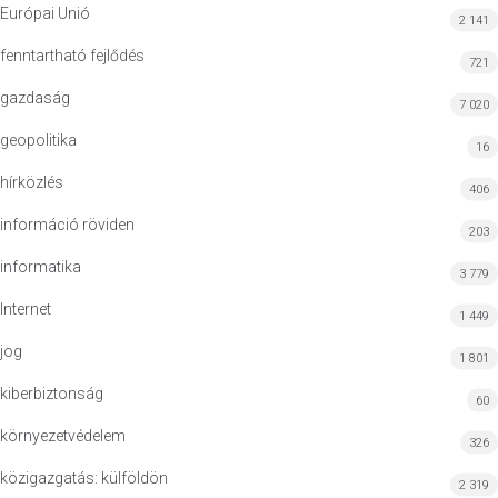
Európai Unió
2 141
fenntartható fejlődés
721
gazdaság
7 020
geopolitika
16
hírközlés
406
információ röviden
203
informatika
3 779
Internet
1 449
jog
1 801
kiberbiztonság
60
környezetvédelem
326
közigazgatás: külföldön
2 319