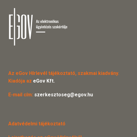
Az eGov Hírlevél tájékoztató, szakmai kiadvány.
Kiadója az
eGov Kft.
E-mail cím:
szerkesztoseg@egov.hu
Adatvédelmi tájékoztató