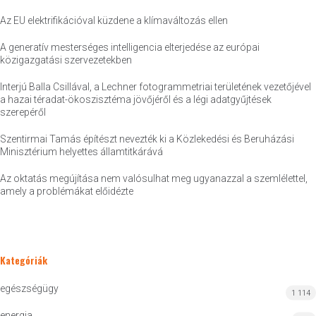
Az EU elektrifikációval küzdene a klímaváltozás ellen
A generatív mesterséges intelligencia elterjedése az európai
közigazgatási szervezetekben
Interjú Balla Csillával, a Lechner fotogrammetriai területének vezetőjével
a hazai téradat-ökoszisztéma jövőjéről és a légi adatgyűjtések
szerepéről
Szentirmai Tamás építészt nevezték ki a Közlekedési és Beruházási
Minisztérium helyettes államtitkárává
Az oktatás megújítása nem valósulhat meg ugyanazzal a szemlélettel,
amely a problémákat előidézte
Kategóriák
egészségügy
1 114
energia