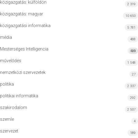
közigazgatás: külföldön
2 319
közigazgatás: magyar
10 650
közigazgatási informatika
5 781
média
488
Mesterséges Intelligencia
420
MI
művelődés
1 548
nemzetközi szervezetek
27
politika
2 337
politikai informatika
292
szakirodalom
2 507
szemle
4
szervezet
189