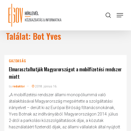
Skip
to
Menu
search
main
Close
content
Menu
Találat: Bot Yves
GAZDASÁG
Elmarasztalhatják Magyarországot a mobilfizetési rendszer
miatt
by
redaktor
2018. június 16.
„A mobilfizetési rendszer állami monopóliummá való
átalakításával Magyarország megsértette a szolgáltatási
irányelvet – derült ki az Európai Bíróság főtanácsnokának,
Yves Botnak az indítványából. Magyarországon 2014. július
2-ától a parkolási közszolgáltatások díjai, a közutak
használatáért fizetendő díjak, az állami vállalatok által nyújtott