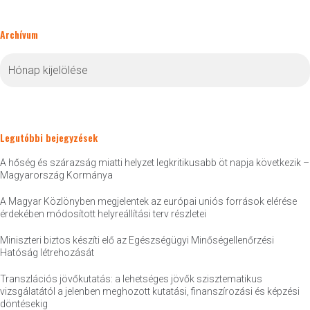
Archívum
Archívum
Legutóbbi bejegyzések
A hőség és szárazság miatti helyzet legkritikusabb öt napja következik –
Magyarország Kormánya
A Magyar Közlönyben megjelentek az európai uniós források elérése
érdekében módosított helyreállítási terv részletei
Miniszteri biztos készíti elő az Egészségügyi Minőségellenőrzési
Hatóság létrehozását
Transzlációs jövőkutatás: a lehetséges jövők szisztematikus
vizsgálatától a jelenben meghozott kutatási, finanszírozási és képzési
döntésekig