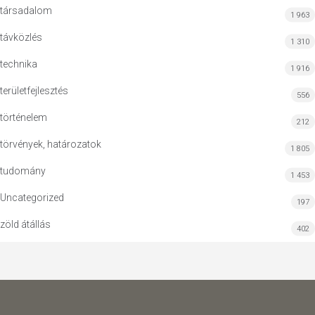
társadalom
1 963
távközlés
1 310
technika
1 916
területfejlesztés
556
történelem
212
törvények, határozatok
1 805
tudomány
1 453
Uncategorized
197
zöld átállás
402