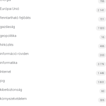
706
Európai Unió
2 141
fenntartható fejlődés
721
gazdaság
7 020
geopolitika
16
hírközlés
406
információ röviden
203
informatika
3 779
Internet
1 449
jog
1 801
kiberbiztonság
60
környezetvédelem
326