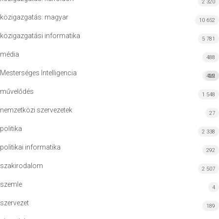
2 320
közigazgatás: magyar
10 652
közigazgatási informatika
5 781
média
488
Mesterséges Intelligencia
422
MI
művelődés
1 548
nemzetközi szervezetek
27
politika
2 338
politikai informatika
292
szakirodalom
2 507
szemle
4
szervezet
189