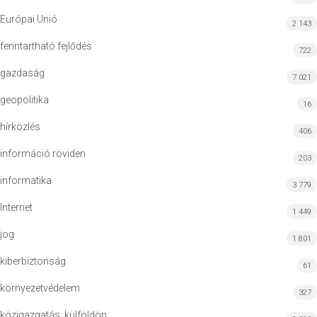
Európai Unió
2 143
fenntartható fejlődés
722
gazdaság
7 021
geopolitika
16
hírközlés
406
információ röviden
203
informatika
3 779
Internet
1 449
jog
1 801
kiberbiztonság
61
környezetvédelem
327
közigazgatás: külföldön