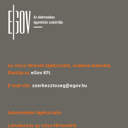
Az eGov Hírlevél tájékoztató, szakmai kiadvány.
Kiadója az
eGov Kft.
E-mail cím:
szerkesztoseg@egov.hu
Adatvédelmi tájékoztató
Leiratkozás az eGov Hírlevélről