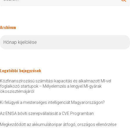
Archívum
Archívum
Legutóbbi bejegyzések
Közfinanszírozású számítási kapacitás és alkalmazott MI-vel
foglalkozó startupok – Mélyelemzés a lengyel MI-gyárak
ökoszisztémájáról
Ki felügyeli a mesterséges intelligenciát Magyarországon?
Az ENISA bővíti szerepvállalását a CVE Programban
Megkezdődött az akkumulátoripar átfogó, országos ellenőrzése