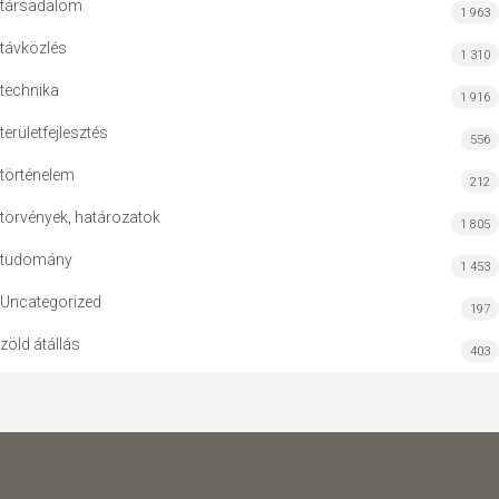
társadalom
1 963
távközlés
1 310
technika
1 916
területfejlesztés
556
történelem
212
törvények, határozatok
1 805
tudomány
1 453
Uncategorized
197
zöld átállás
403