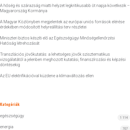
A hőség és szárazság miatti helyzet legkritikusabb öt napja következik –
Magyarország Kormánya
A Magyar Közlönyben megjelentek az európai uniós források elérése
érdekében módosított helyreállítási terv részletei
Miniszteri biztos készíti elő az Egészségügyi Minőségellenőrzési
Hatóság létrehozását
Transzlációs jövőkutatás: a lehetséges jövők szisztematikus
vizsgálatától a jelenben meghozott kutatási, finanszírozási és képzési
döntésekig
Az EU elektrifikációval küzdene a klímaváltozás ellen
Kategóriák
egészségügy
1 114
energia
707