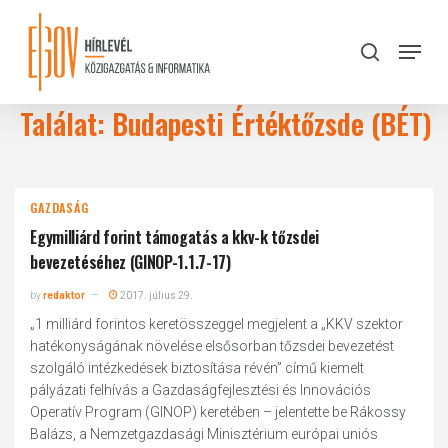
Skip
to
Menu
search
main
Close
content
Menu
Találat: Budapesti Értéktőzsde (BÉT)
GAZDASÁG
Egymilliárd forint támogatás a kkv-k tőzsdei
bevezetéséhez (GINOP-1.1.7-17)
by
redaktor
2017. július 29.
„1 milliárd forintos keretösszeggel megjelent a „KKV szektor
hatékonyságának növelése elsősorban tőzsdei bevezetést
szolgáló intézkedések biztosítása révén” című kiemelt
pályázati felhívás a Gazdaságfejlesztési és Innovációs
Operatív Program (GINOP) keretében – jelentette be Rákossy
Balázs, a Nemzetgazdasági Minisztérium európai uniós