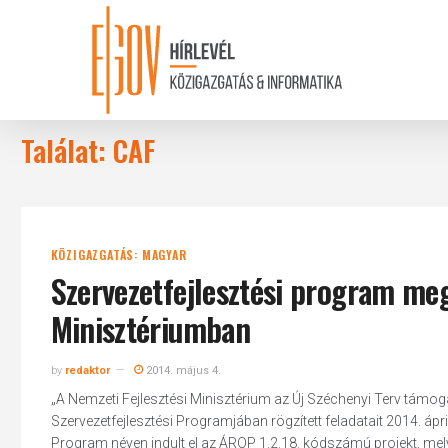
Skip
to
main
content
Találat: CAF
KÖZIGAZGATÁS: MAGYAR
Szervezetfejlesztési program meg
Minisztériumban
by
redaktor
2014. május 4.
„A Nemzeti Fejlesztési Minisztérium az Új Széchenyi Terv tám
Szervezetfejlesztési Programjában rögzített feladatait 2014. ápril
Program néven indult el az ÁROP 1.2.18. kódszámú projekt, me