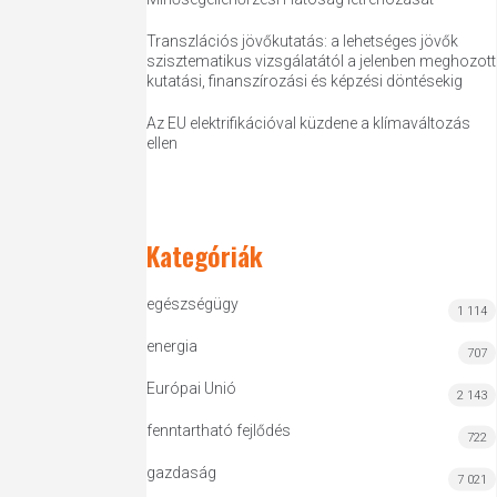
Transzlációs jövőkutatás: a lehetséges jövők
szisztematikus vizsgálatától a jelenben meghozott
kutatási, finanszírozási és képzési döntésekig
Az EU elektrifikációval küzdene a klímaváltozás
ellen
Kategóriák
egészségügy
1 114
energia
707
Európai Unió
2 143
fenntartható fejlődés
722
gazdaság
7 021