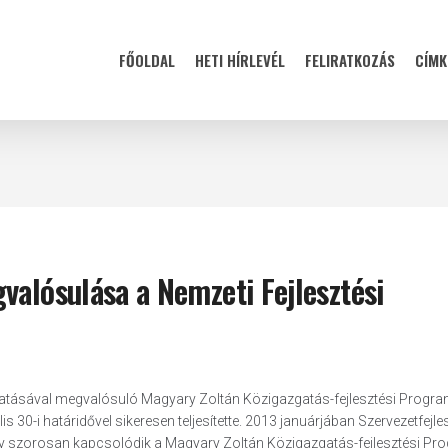
FŐOLDAL
HETI HÍRLEVÉL
FELIRATKOZÁS
CÍMK
valósulása a Nemzeti Fejlesztési
ogatásával megvalósuló Magyary Zoltán Közigazgatás-fejlesztési Progr
is 30-i határidővel sikeresen teljesítette. 2013 januárjában Szervezetfejle
ly szorosan kapcsolódik a Magyary Zoltán Közigazgatás-fejlesztési Pr