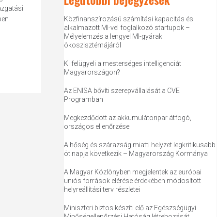
azgatási
ben
Közfinanszírozású számítási kapacitás és
alkalmazott MI-vel foglalkozó startupok –
Mélyelemzés a lengyel MI-gyárak
ökoszisztémájáról
Ki felügyeli a mesterséges intelligenciát
Magyarországon?
Az ENISA bővíti szerepvállalását a CVE
Programban
Megkezdődött az akkumulátoripar átfogó,
országos ellenőrzése
A hőség és szárazság miatti helyzet legkritikusabb
öt napja következik – Magyarország Kormánya
A Magyar Közlönyben megjelentek az európai
uniós források elérése érdekében módosított
helyreállítási terv részletei
Miniszteri biztos készíti elő az Egészségügyi
Minőségellenőrzési Hatóság létrehozását