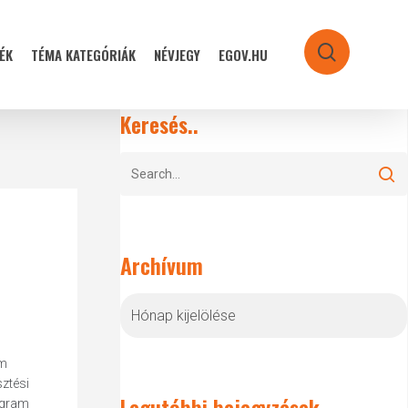
ÉK
TÉMA KATEGÓRIÁK
NÉVJEGY
EGOV.HU
search
Keresés..
Archívum
Archívum
am
sztési
Legutóbbi bejegyzések
ogram