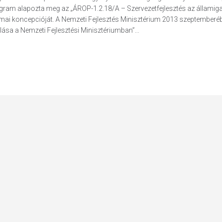
Program alapozta meg az „ÁROP-1.2.18/A – Szervezetfejlesztés az államig
kmai koncepcióját. A Nemzeti Fejlesztés Minisztérium 2013 szeptemberé
ása a Nemzeti Fejlesztési Minisztériumban”...