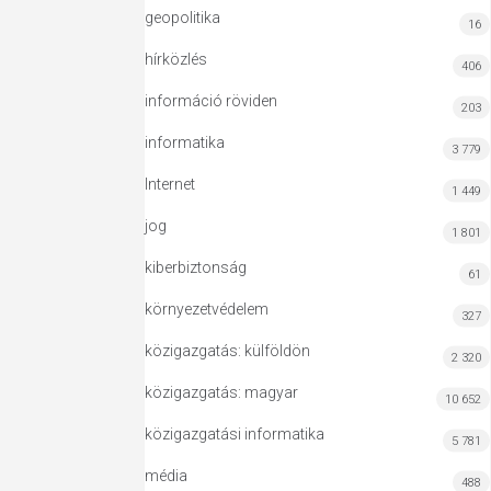
geopolitika
16
hírközlés
406
információ röviden
203
informatika
3 779
Internet
1 449
jog
1 801
kiberbiztonság
61
környezetvédelem
327
közigazgatás: külföldön
2 320
közigazgatás: magyar
10 652
közigazgatási informatika
5 781
média
488