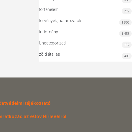
556
történelem
212
törvények, határozatok
1 805
tudomány
1 453
Uncategorized
197
zöld átállás
403
datvédelmi tájékoztató
eiratkozás az eGov Hírlevélről