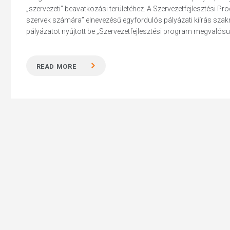
„szervezeti” beavatkozási területéhez. A Szervezetfejlesztési 
szervek számára” elnevezésű egyfordulós pályázati kiírás sza
pályázatot nyújtott be „Szervezetfejlesztési program megvalósul
Hit enter to search or ESC to close
READ MORE