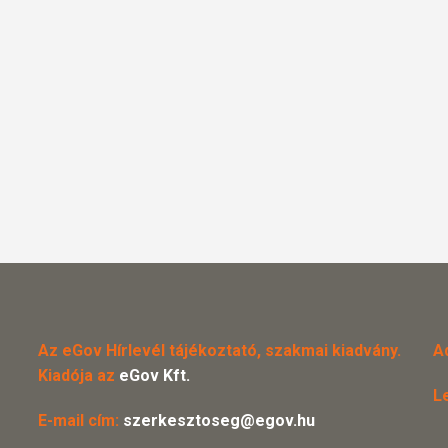
Az eGov Hírlevél tájékoztató, szakmai kiadvány.
A
Kiadója az
eGov Kft.
L
E-mail cím:
szerkesztoseg@egov.hu