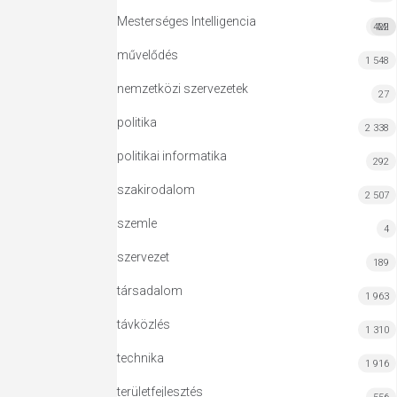
Mesterséges Intelligencia
422
MI
művelődés
1 548
nemzetközi szervezetek
27
politika
2 338
politikai informatika
292
szakirodalom
2 507
szemle
4
szervezet
189
társadalom
1 963
távközlés
1 310
technika
1 916
területfejlesztés