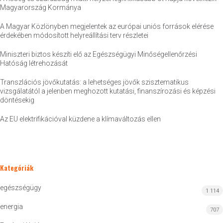
Magyarország Kormánya
A Magyar Közlönyben megjelentek az európai uniós források elérése
érdekében módosított helyreállítási terv részletei
Miniszteri biztos készíti elő az Egészségügyi Minőségellenőrzési
Hatóság létrehozását
Transzlációs jövőkutatás: a lehetséges jövők szisztematikus
vizsgálatától a jelenben meghozott kutatási, finanszírozási és képzési
döntésekig
Az EU elektrifikációval küzdene a klímaváltozás ellen
Kategóriák
egészségügy
1 114
energia
707