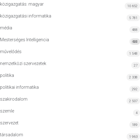
közigazgatás: magyar
10 652
közigazgatási informatika
5 781
média
488
Mesterséges Intelligencia
422
MI
művelődés
1 548
nemzetközi szervezetek
27
politika
2 338
politikai informatika
292
szakirodalom
2 507
szemle
4
szervezet
189
társadalom
1 963