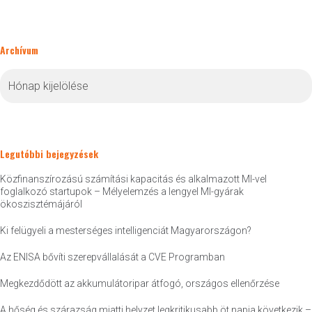
Archívum
Archívum
Legutóbbi bejegyzések
Közfinanszírozású számítási kapacitás és alkalmazott MI-vel
foglalkozó startupok – Mélyelemzés a lengyel MI-gyárak
ökoszisztémájáról
Ki felügyeli a mesterséges intelligenciát Magyarországon?
Az ENISA bővíti szerepvállalását a CVE Programban
Megkezdődött az akkumulátoripar átfogó, országos ellenőrzése
A hőség és szárazság miatti helyzet legkritikusabb öt napja következik –