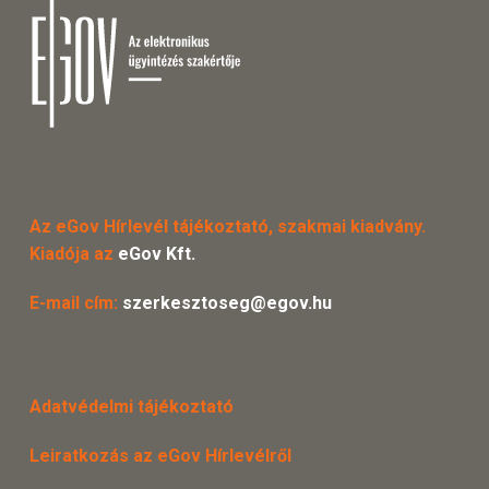
Az eGov Hírlevél tájékoztató, szakmai kiadvány.
Kiadója az
eGov Kft.
E-mail cím:
szerkesztoseg@egov.hu
Adatvédelmi tájékoztató
Leiratkozás az eGov Hírlevélről