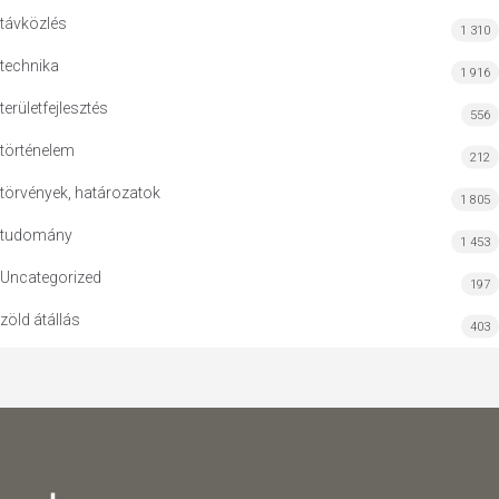
távközlés
1 310
technika
1 916
területfejlesztés
556
történelem
212
törvények, határozatok
1 805
tudomány
1 453
Uncategorized
197
zöld átállás
403