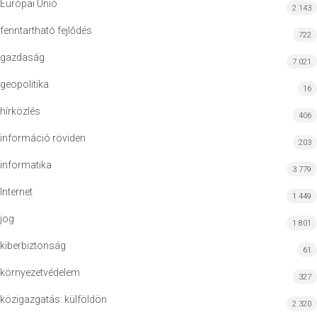
Európai Unió
2 143
fenntartható fejlődés
722
gazdaság
7 021
geopolitika
16
hírközlés
406
információ röviden
203
informatika
3 779
Internet
1 449
jog
1 801
kiberbiztonság
61
környezetvédelem
327
közigazgatás: külföldön
2 320