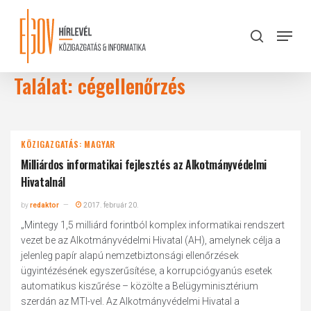
Skip
to
Menu
search
main
Close
content
Menu
Találat: cégellenőrzés
KÖZIGAZGATÁS: MAGYAR
Milliárdos informatikai fejlesztés az Alkotmányvédelmi
Hivatalnál
by
redaktor
2017. február 20.
„Mintegy 1,5 milliárd forintból komplex informatikai rendszert
vezet be az Alkotmányvédelmi Hivatal (AH), amelynek célja a
jelenleg papír alapú nemzetbiztonsági ellenőrzések
ügyintézésének egyszerűsítése, a korrupciógyanús esetek
automatikus kiszűrése – közölte a Belügyminisztérium
szerdán az MTI-vel. Az Alkotmányvédelmi Hivatal a