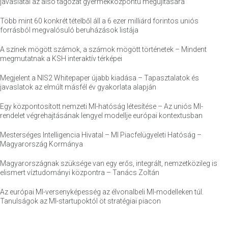
javaslatai az alsó tagozat gyermekközpontú megújítására
Több mint 60 konkrét tételből áll a 6 ezer milliárd forintos uniós
forrásból megvalósuló beruházások listája
A színek mögött számok, a számok mögött történetek – Mindent
megmutatnak a KSH interaktív térképei
Megjelent a NIS2 Whitepaper újabb kiadása – Tapasztalatok és
javaslatok az elmúlt másfél év gyakorlata alapján
Egy központosított nemzeti MI-hatóság létesítése – Az uniós MI-
rendelet végrehajtásának lengyel modellje európai kontextusban
Mesterséges Intelligencia Hivatal – MI Piacfelügyeleti Hatóság –
Magyarország Kormánya
Magyarországnak szüksége van egy erős, integrált, nemzetközileg is
elismert víztudományi központra – Tanács Zoltán
Az európai MI-versenyképesség az élvonalbeli MI-modelleken túl.
Tanulságok az MI-startupoktól öt stratégiai piacon