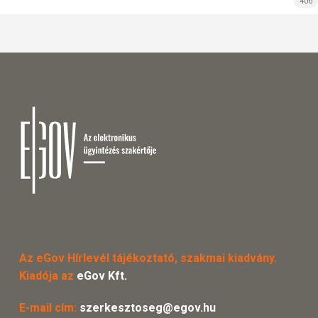
406
Az eGov Hírlevél tájékoztató, szakmai kiadvány.
Kiadója az
eGov Kft.
E-mail cím:
szerkesztoseg@egov.hu