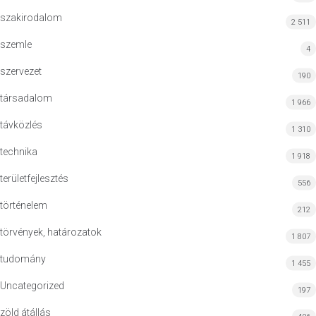
szakirodalom
2 511
szemle
4
szervezet
190
társadalom
1 966
távközlés
1 310
technika
1 918
területfejlesztés
556
történelem
212
törvények, határozatok
1 807
tudomány
1 455
Uncategorized
197
zöld átállás