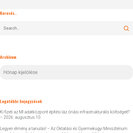
Keresés..
Archívum
Archívum
Legutóbbi bejegyzések
Ki fizeti az MI adatközpont építési láz óriási infrastrukturális költségeit?
– 2026. augusztus 10.
Legyen élmény a tanulás! – Az Oktatási és Gyermekügyi Minisztérium