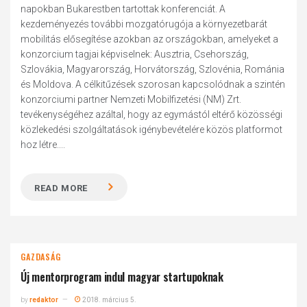
napokban Bukarestben tartottak konferenciát. A
kezdeményezés további mozgatórugója a környezetbarát
mobilitás elősegítése azokban az országokban, amelyeket a
konzorcium tagjai képviselnek: Ausztria, Csehország,
Szlovákia, Magyarország, Horvátország, Szlovénia, Románia
és Moldova. A célkitűzések szorosan kapcsolódnak a szintén
konzorciumi partner Nemzeti Mobilfizetési (NM) Zrt.
tevékenységéhez azáltal, hogy az egymástól eltérő közösségi
közlekedési szolgáltatások igénybevételére közös platformot
hoz létre....
READ MORE
GAZDASÁG
Új mentorprogram indul magyar startupoknak
by
redaktor
2018. március 5.