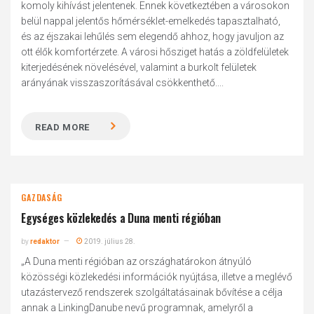
komoly kihívást jelentenek. Ennek következtében a városokon
belül nappal jelentős hőmérséklet-emelkedés tapasztalható,
és az éjszakai lehűlés sem elegendő ahhoz, hogy javuljon az
ott élők komfortérzete. A városi hősziget hatás a zöldfelületek
kiterjedésének növelésével, valamint a burkolt felületek
arányának visszaszorításával csökkenthető....
READ MORE
GAZDASÁG
Egységes közlekedés a Duna menti régióban
by
redaktor
2019. július 28.
„A Duna menti régióban az országhatárokon átnyúló
közösségi közlekedési információk nyújtása, illetve a meglévő
utazástervező rendszerek szolgáltatásainak bővítése a célja
annak a LinkingDanube nevű programnak, amelyről a