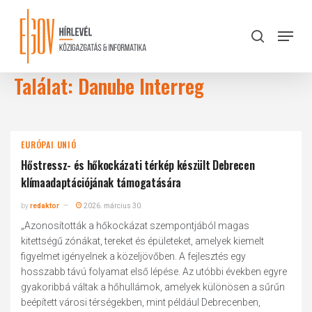
Skip
to
Menu
search
main
Close
content
Menu
Találat: Danube Interreg
EURÓPAI UNIÓ
Hőstressz- és hőkockázati térkép készült Debrecen
klímaadaptációjának támogatására
by
redaktor
2026. március 30.
„Azonosították a hőkockázat szempontjából magas
kitettségű zónákat, tereket és épületeket, amelyek kiemelt
figyelmet igényelnek a közeljövőben. A fejlesztés egy
hosszabb távú folyamat első lépése. Az utóbbi években egyre
gyakoribbá váltak a hőhullámok, amelyek különösen a sűrűn
beépített városi térségekben, mint például Debrecenben,