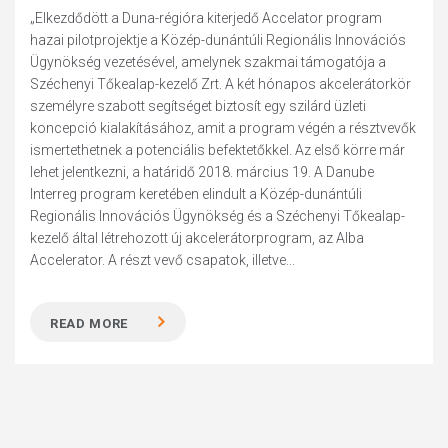
„Elkezdődött a Duna-régióra kiterjedő Accelator program
hazai pilotprojektje a Közép-dunántúli Regionális Innovációs
Ügynökség vezetésével, amelynek szakmai támogatója a
Széchenyi Tőkealap-kezelő Zrt. A két hónapos akcelerátorkör
személyre szabott segítséget biztosít egy szilárd üzleti
koncepció kialakításához, amit a program végén a résztvevők
ismertethetnek a potenciális befektetőkkel. Az első körre már
lehet jelentkezni, a határidő 2018. március 19. A Danube
Interreg program keretében elindult a Közép-dunántúli
Regionális Innovációs Ügynökség és a Széchenyi Tőkealap-
kezelő által létrehozott új akcelerátorprogram, az Alba
Accelerator. A részt vevő csapatok, illetve...
READ MORE