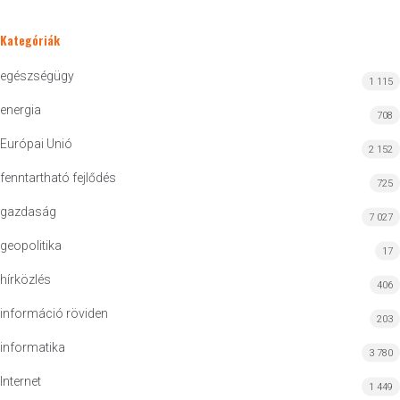
Kategóriák
egészségügy
1 115
energia
708
Európai Unió
2 152
fenntartható fejlődés
725
gazdaság
7 027
geopolitika
17
hírközlés
406
információ röviden
203
informatika
3 780
Internet
1 449