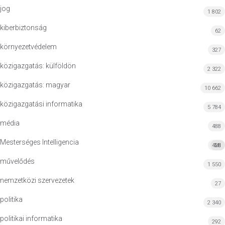
jog
1 802
kiberbiztonság
62
környezetvédelem
327
közigazgatás: külföldön
2 322
közigazgatás: magyar
10 662
közigazgatási informatika
5 784
média
488
Mesterséges Intelligencia
428
MI
művelődés
1 550
nemzetközi szervezetek
27
politika
2 340
politikai informatika
292