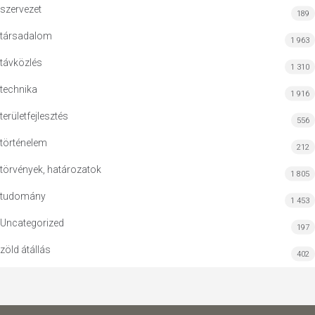
szervezet
189
társadalom
1 963
távközlés
1 310
technika
1 916
területfejlesztés
556
történelem
212
törvények, határozatok
1 805
tudomány
1 453
Uncategorized
197
zöld átállás
402