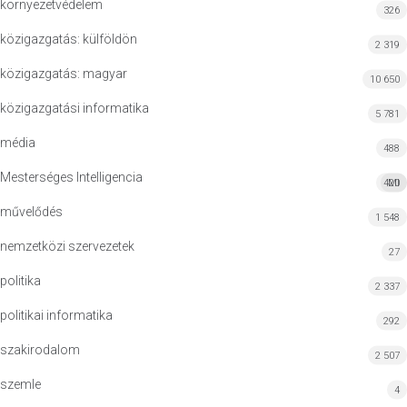
környezetvédelem
326
közigazgatás: külföldön
2 319
közigazgatás: magyar
10 650
közigazgatási informatika
5 781
média
488
Mesterséges Intelligencia
420
MI
művelődés
1 548
nemzetközi szervezetek
27
politika
2 337
politikai informatika
292
szakirodalom
2 507
szemle
4