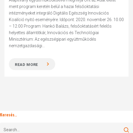
Alapítvány együttműködésével meghívja Önt az Adat életet
ment program keretén belül a hazai felsőoktatási
intézményeket integráló Digitális Egészség Innovációs
Koalíció nyitó eseményére. Időpont: 2020. november 26. 10.00
– 12.00 Program: Hankó Balázs, felsőoktatásért felelős
helyettes államtitkár, Innovációs és Technológiai
Minisztérium: Az egészségipari együttműködés
nemzetgazdasági...
READ MORE
Keresés..