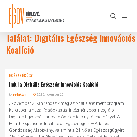
Skip
to
Menu
search
main
Close
content
Menu
Találat: Digitális Egészség Innovációs
Koalíció
EGÉSZSÉGÜGY
Indul a Digitális Egészség Innovációs Koalíció
by
redaktor
2020. november 23.
„November 26-án rendezik meg az Adat életet ment program
keretében a hazai felsőoktatási intézményeket integráló
Digitális Egészség Innovációs Koalíció nyitó eseményét. A
Health Experience Institute az Egészségem – Adat és
Gondosság Alapítvány, valamint a 21 Nő az Egészségügyért