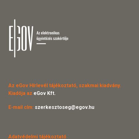
Az eGov Hírlevél tájékoztató, szakmai kiadvány.
Kiadója az
eGov Kft.
E-mail cím:
szerkesztoseg@egov.hu
Adatvédelmi tájékoztató