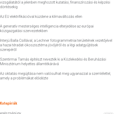
vizsgálatától a jelenben meghozott kutatási, finanszírozási és képzési
döntésekig
Az EU elektrifikációval küzdene a klímaváltozás ellen
A generatív mesterséges intelligencia elterjedése az európai
közigazgatási szervezetekben
Interjú Balla Csillával, a Lechner fotogrammetriai területének vezetőjével
a hazai téradat-ökoszisztéma jövőjéről és a légi adatgyűjtések
szerepéről
Szentirmai Tamás építészt nevezték ki a Közlekedési és Beruházási
Minisztérium helyettes államtitkárává
Az oktatás megújítása nem valósulhat meg ugyanazzal a szemlélettel,
amely a problémákat előidézte
Kategóriák
egészségügy