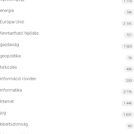
1 114
energia
706
Európai Unió
2 141
fenntartható fejlődés
721
gazdaság
7 020
geopolitika
16
hírközlés
406
információ röviden
203
informatika
3 779
Internet
1 449
jog
1 801
kiberbiztonság
60