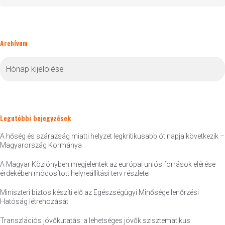
Archívum
Archívum
Legutóbbi bejegyzések
A hőség és szárazság miatti helyzet legkritikusabb öt napja következik –
Magyarország Kormánya
A Magyar Közlönyben megjelentek az európai uniós források elérése
érdekében módosított helyreállítási terv részletei
Miniszteri biztos készíti elő az Egészségügyi Minőségellenőrzési
Hatóság létrehozását
Transzlációs jövőkutatás: a lehetséges jövők szisztematikus