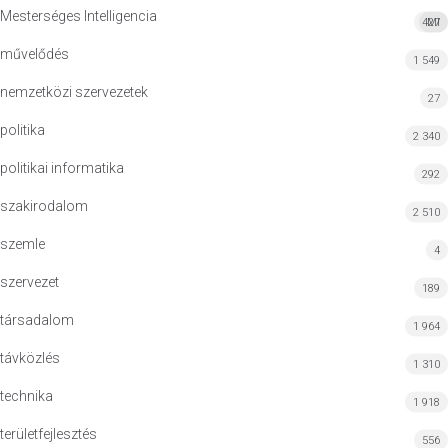
Mesterséges Intelligencia
427
MI
művelődés
1 549
nemzetközi szervezetek
27
politika
2 340
politikai informatika
292
szakirodalom
2 510
szemle
4
szervezet
189
társadalom
1 964
távközlés
1 310
technika
1 918
területfejlesztés
556