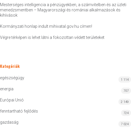
Mesterséges intelligencia a pénzügyekben, a számvitelben és az üzleti
menedzsmentben – Magyarországi és romániai alkalmazások és
kihívások
Kormányzati honlap indult mihivatal.gov.hu címen!
Végre térképen is lehet látni a fokozottan védett területeket
Kategóriák
egészségügy
1 114
energia
707
Európai Unió
2 149
fenntartható fejlődés
724
gazdaság
7 024