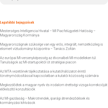
Legutóbbi bejegyzések
Mesterséges Intelligencia Hivatal – MI Piacfelügyeleti Hatóság –
Magyarország Kormánya
Magyarországnak szüksége van egy erős, integrált, nemzetközileg is
elismert víztudományi központra – Tanács Zoltán
Az európai MI-versenyképesség az élvonalbeli MI-modelleken túl.
Tanulságok az MI-startupoktól öt stratégiai piacon
Az MTA vezetőinek tájékoztatása a kutatóhálózatot érintő
törvénymódosítással kapcsolatban a kutatói közösség számára
Megkezdődtek a magyar nyelv és irodalom érettségi vizsga korrekcióját
előkészítő konzultációk
Az MI-gazdaság – Makrotrendek, iparági átrendeződések és
kormányzási kihívások