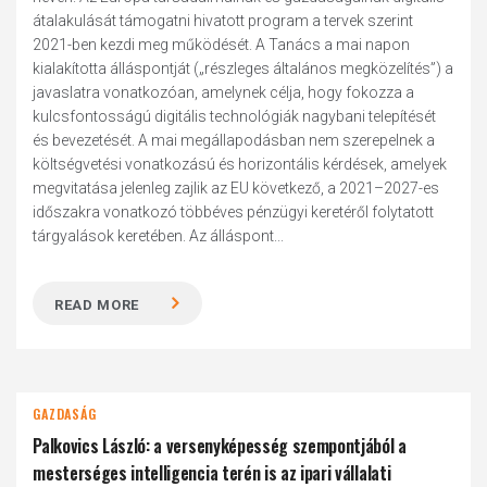
átalakulását támogatni hivatott program a tervek szerint
2021-ben kezdi meg működését. A Tanács a mai napon
kialakította álláspontját („részleges általános megközelítés”) a
javaslatra vonatkozóan, amelynek célja, hogy fokozza a
kulcsfontosságú digitális technológiák nagybani telepítését
és bevezetését. A mai megállapodásban nem szerepelnek a
költségvetési vonatkozású és horizontális kérdések, amelyek
megvitatása jelenleg zajlik az EU következő, a 2021–2027-es
időszakra vonatkozó többéves pénzügyi keretéről folytatott
tárgyalások keretében. Az álláspont...
READ MORE
GAZDASÁG
Palkovics László: a versenyképesség szempontjából a
mesterséges intelligencia terén is az ipari vállalati