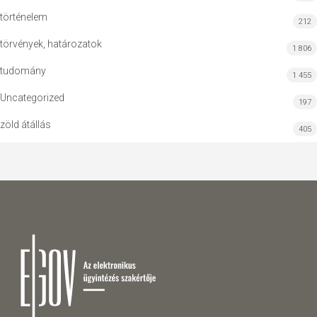
történelem
212
törvények, határozatok
1 806
tudomány
1 455
Uncategorized
197
zöld átállás
405