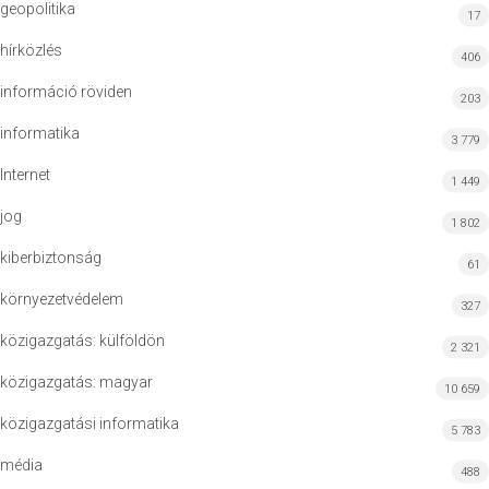
geopolitika
17
hírközlés
406
információ röviden
203
informatika
3 779
Internet
1 449
jog
1 802
kiberbiztonság
61
környezetvédelem
327
közigazgatás: külföldön
2 321
közigazgatás: magyar
10 659
közigazgatási informatika
5 783
média
488