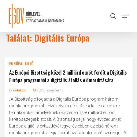
Skip
to
Menu
search
main
Close
content
Menu
Találat: Digitális Európa
EURÓPAI UNIÓ
Az Európai Bizottság közel 2 milliárd eurót fordít a Digitális
Európa programból a digitális átállás előmozdítására
by
redaktor
2021. november 15.
„A Bizottság elfogadta a Digitális Európa program három
munkaprogramját, felvázolva a célkitűzéseket és a konkrét
témaköröket, amelyeknek összesen 1,98 milliárd eurós
keretösszeget biztosít. A Bizottság célja, hogy évtizedünket
Európa digitális évtizedévé tegye, és ebben az első három
munkaprogram stratégiai beruházásainak döntő szerep jut. A