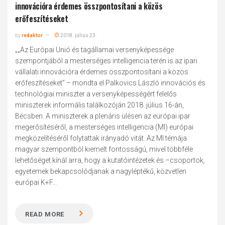
innovációra érdemes összpontosítani a közös
erőfeszítéseket
by
redaktor
2018. július 23.
„„Az Európai Unió és tagállamai versenyképessége
szempontjából a mesterséges intelligencia terén is az ipari
vállalati innovációra érdemes összpontosítani a közös
erőfeszítéseket” – mondta el Palkovics László innovációs és
technológiai miniszter a versenyképességért felelős
miniszterek informális találkozóján 2018. július 16-án,
Bécsben. A miniszterek a plenáris ülésen az európai ipar
megerősítéséről, a mesterséges intelligencia (MI) európai
megközelítéséről folytattak irányadó vitát. Az MI témája
magyar szempontból kiemelt fontosságú, mivel többféle
lehetőséget kínál arra, hogy a kutatóintézetek és –csoportok,
egyetemek bekapcsolódjanak a nagyléptékű, közvetlen
európai K+F...
READ MORE