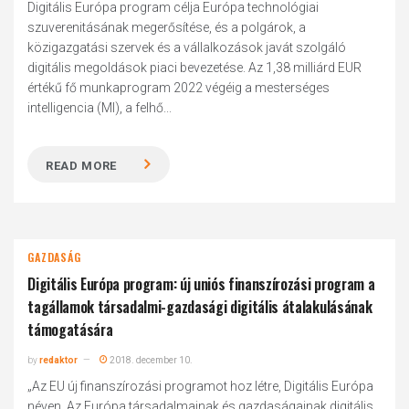
Digitális Európa program célja Európa technológiai
szuverenitásának megerősítése, és a polgárok, a
közigazgatási szervek és a vállalkozások javát szolgáló
digitális megoldások piaci bevezetése. Az 1,38 milliárd EUR
értékű fő munkaprogram 2022 végéig a mesterséges
intelligencia (MI), a felhő...
READ MORE
GAZDASÁG
Digitális Európa program: új uniós finanszírozási program a
tagállamok társadalmi-gazdasági digitális átalakulásának
támogatására
by
redaktor
2018. december 10.
„Az EU új finanszírozási programot hoz létre, Digitális Európa
néven. Az Európa társadalmainak és gazdaságainak digitális