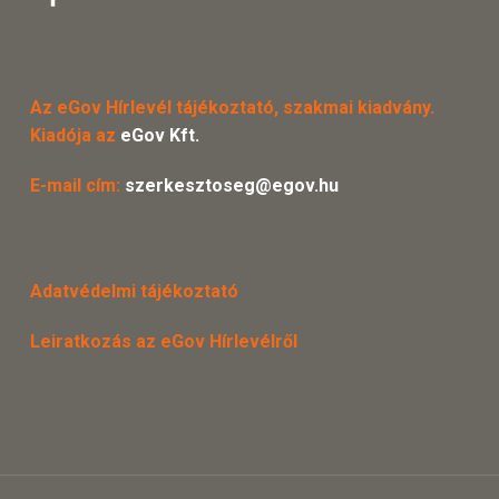
Az eGov Hírlevél tájékoztató, szakmai kiadvány.
Kiadója az
eGov Kft.
E-mail cím:
szerkesztoseg@egov.hu
Adatvédelmi tájékoztató
Leiratkozás az eGov Hírlevélről