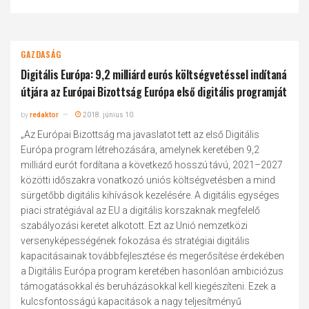
GAZDASÁG
Digitális Európa: 9,2 milliárd eurós költségvetéssel indítaná
útjára az Európai Bizottság Európa első digitális programját
by
redaktor
2018. június 10.
„Az Európai Bizottság ma javaslatot tett az első Digitális
Európa program létrehozására, amelynek keretében 9,2
milliárd eurót fordítana a következő hosszú távú, 2021–2027
közötti időszakra vonatkozó uniós költségvetésben a mind
sürgetőbb digitális kihívások kezelésére. A digitális egységes
piaci stratégiával az EU a digitális korszaknak megfelelő
szabályozási keretet alkotott. Ezt az Unió nemzetközi
versenyképességének fokozása és stratégiai digitális
kapacitásainak továbbfejlesztése és megerősítése érdekében
a Digitális Európa program keretében hasonlóan ambiciózus
támogatásokkal és beruházásokkal kell kiegészíteni. Ezek a
kulcsfontosságú kapacitások a nagy teljesítményű