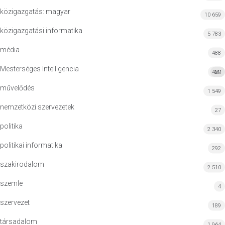
közigazgatás: magyar
10 659
közigazgatási informatika
5 783
média
488
Mesterséges Intelligencia
427
MI
művelődés
1 549
nemzetközi szervezetek
27
politika
2 340
politikai informatika
292
szakirodalom
2 510
szemle
4
szervezet
189
társadalom
1 964