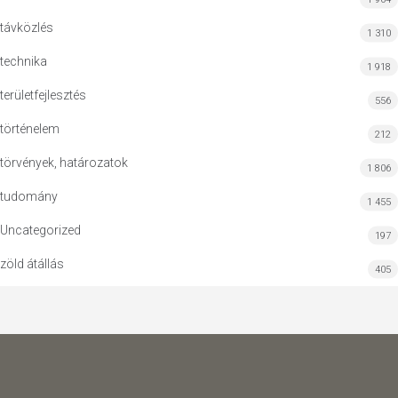
távközlés
1 310
technika
1 918
területfejlesztés
556
történelem
212
törvények, határozatok
1 806
tudomány
1 455
Uncategorized
197
zöld átállás
405