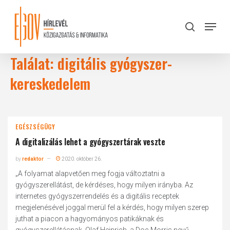
Skip
to
Menu
search
main
Close
content
Menu
Találat: digitális gyógyszer-
kereskedelem
EGÉSZSÉGÜGY
A digitalizálás lehet a gyógyszer­tárak veszte
by
redaktor
2020. október 26.
„A folyamat alapvetően meg fogja változtatni a
gyógyszerellátást, de kérdéses, hogy milyen irányba. Az
internetes gyógyszerrendelés és a digitális receptek
megjelenésével joggal merül fel a kérdés, hogy milyen szerep
juthat a piacon a hagyományos patikáknak és