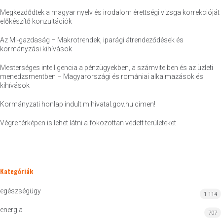
Megkezdődtek a magyar nyelv és irodalom érettségi vizsga korrekcióját
előkészítő konzultációk
Az MI-gazdaság – Makrotrendek, iparági átrendeződések és
kormányzási kihívások
Mesterséges intelligencia a pénzügyekben, a számvitelben és az üzleti
menedzsmentben – Magyarországi és romániai alkalmazások és
kihívások
Kormányzati honlap indult mihivatal.gov.hu címen!
Végre térképen is lehet látni a fokozottan védett területeket
Kategóriák
egészségügy
1 114
energia
707