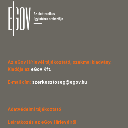
Az eGov Hírlevél tájékoztató, szakmai kiadvány.
Kiadója az
eGov Kft.
E-mail cím:
szerkesztoseg@egov.hu
Adatvédelmi tájékoztató
Leiratkozás az eGov Hírlevélről