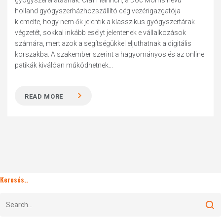
gyógyszerellátásnak. Olaf Heinrich, a Doc Morris nevű
holland gyógyszerházhozszállító cég vezérigazgatója
kiemelte, hogy nem ők jelentik a klasszikus gyógyszertárak
végzetét, sokkal inkább esélyt jelentenek e vállalkozások
számára, mert azok a segítségükkel eljuthatnak a digitális
korszakba. A szakember szerint a hagyományos és az online
patikák kiválóan működhetnek...
READ MORE
Keresés..