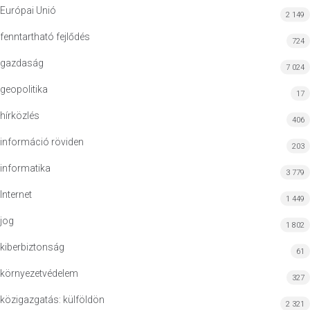
Európai Unió
2 149
fenntartható fejlődés
724
gazdaság
7 024
geopolitika
17
hírközlés
406
információ röviden
203
informatika
3 779
Internet
1 449
jog
1 802
kiberbiztonság
61
környezetvédelem
327
közigazgatás: külföldön
2 321