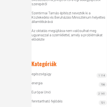
szerepéről
Szentirmai Tamás építészt nevezték ki a
Közlekedési és Beruházási Minisztérium helyettes
államtitkárává
Az oktatás megújítása nem valósulhat meg
ugyanazzal a szemlélettel, amely a problémákat
előidézte
Kategóriák
egészségügy
1 114
energia
706
Európai Unió
2 141
fenntartható fejlődés
721