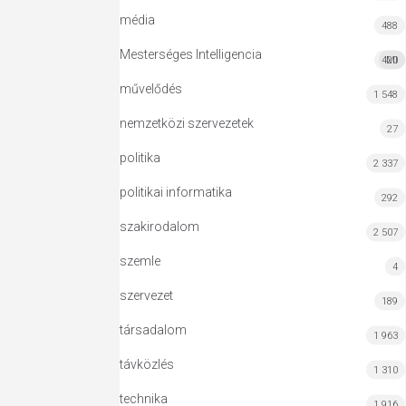
média
488
Mesterséges Intelligencia
420
MI
művelődés
1 548
nemzetközi szervezetek
27
politika
2 337
politikai informatika
292
szakirodalom
2 507
szemle
4
szervezet
189
társadalom
1 963
távközlés
1 310
technika
1 916