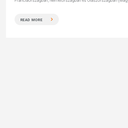
Franciaországban, Németországban és Olaszországban (Magyaror
READ MORE
Hit enter to search or ESC to close