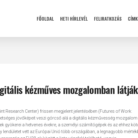
FŐOLDAL
HETI HÍRLEVÉL
FELIRATKOZÁS
CÍMK
igitális kézműves mozgalomban látják
t Research Center) frissen megjelent jelentésében (Futures of Work:
etséges jövőképeit veszi górcső alá a digitális kézművesség mozgalom
gyökerei a hetvenes évekre, a személyi számítógépek és az ehhez kö
agy lendületet vett az Európai Unió több országában, a legnagyobb mérté