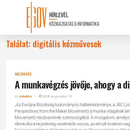
Skip
to
main
content
Találat: digitális kézművesek
GAZDASÁG
A munkavégzés jövője, ahogy a d
by
redaktor
2018. augusztus 19.
„Az Európai Bizottság tudományos háttérintézménye, a JRC (Join
Perspectives from the Maker Movement) a munka világának leh
Movement) résztvevőinek szemszögéből. A mozgalom, amelynek 
ellenkultúra terjedéséig vezethetők vissza, az elmúlt években n