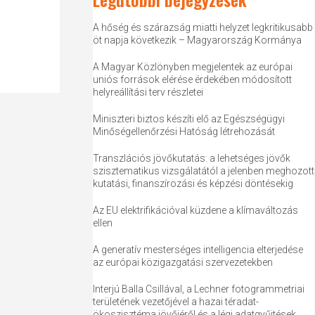
A hőség és szárazság miatti helyzet legkritikusabb
öt napja következik – Magyarország Kormánya
A Magyar Közlönyben megjelentek az európai
uniós források elérése érdekében módosított
helyreállítási terv részletei
Miniszteri biztos készíti elő az Egészségügyi
Minőségellenőrzési Hatóság létrehozását
Transzlációs jövőkutatás: a lehetséges jövők
szisztematikus vizsgálatától a jelenben meghozott
kutatási, finanszírozási és képzési döntésekig
Az EU elektrifikációval küzdene a klímaváltozás
ellen
A generatív mesterséges intelligencia elterjedése
az európai közigazgatási szervezetekben
Interjú Balla Csillával, a Lechner fotogrammetriai
területének vezetőjével a hazai téradat-
ökoszisztéma jövőjéről és a légi adatgyűjtések