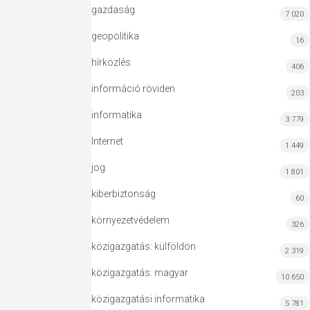
gazdaság
7 020
geopolitika
16
hírközlés
406
információ röviden
203
informatika
3 779
Internet
1 449
jog
1 801
kiberbiztonság
60
környezetvédelem
326
közigazgatás: külföldön
2 319
közigazgatás: magyar
10 650
közigazgatási informatika
5 781