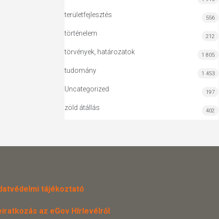
területfejlesztés
556
történelem
212
törvények, határozatok
1 805
tudomány
1 453
Uncategorized
197
zöld átállás
402
datvédelmi tájékoztató
eiratkozás az eGov Hírlevélről