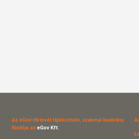
Az eGov Hírlevél tájékoztató, szakmai kiadvány.
A
Kiadója az
eGov Kft.
L