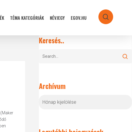
ÉK
TÉMA KATEGÓRIÁK
NÉVJEGY
EGOV.HU
search
Keresés..
Archívum
Archívum
 (Maker
tődő
kben
Legutóbbi bejegyzések