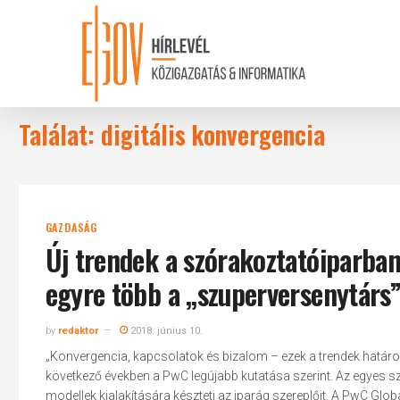
Skip
to
main
content
Találat: digitális konvergencia
GAZDASÁG
Új trendek a szórakoztatóiparban
egyre több a „szuperversenytárs
by
redaktor
2018. június 10.
„Konvergencia, kapcsolatok és bizalom – ezek a trendek határozz
következő években a PwC legújabb kutatása szerint. Az egyes
modellek kialakítására készteti az iparág szereplőit. A PwC Gl