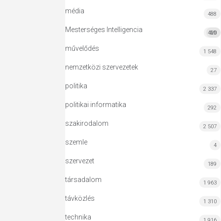
média
488
Mesterséges Intelligencia
420
MI
művelődés
1 548
nemzetközi szervezetek
27
politika
2 337
politikai informatika
292
szakirodalom
2 507
szemle
4
szervezet
189
társadalom
1 963
távközlés
1 310
technika
1 916