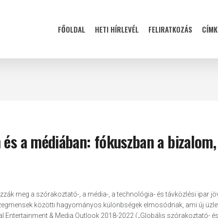
FŐOLDAL
HETI HÍRLEVÉL
FELIRATKOZÁS
CÍMK
 és a médiában: fókuszban a bizalom,
”
ák meg a szórakoztató-, a média-, a technológia- és távközlési ipar jöv
 szegmensek közötti hagyományos különbségek elmosódnak, ami új üzlet
obal Entertainment & Media Outlook 2018-2022 („Globális szórakoztató- é