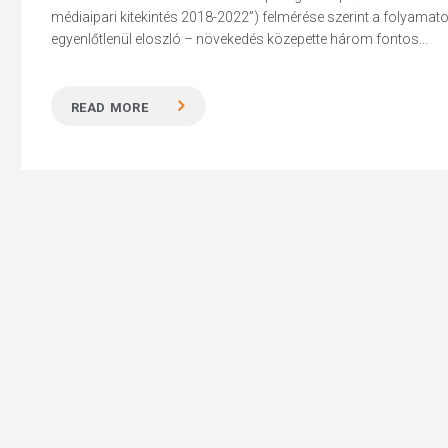
médiaipari kitekintés 2018-2022”) felmérése szerint a folyamato
egyenlőtlenül eloszló – növekedés közepette három fontos...
READ MORE
Hit enter to search or ESC to close