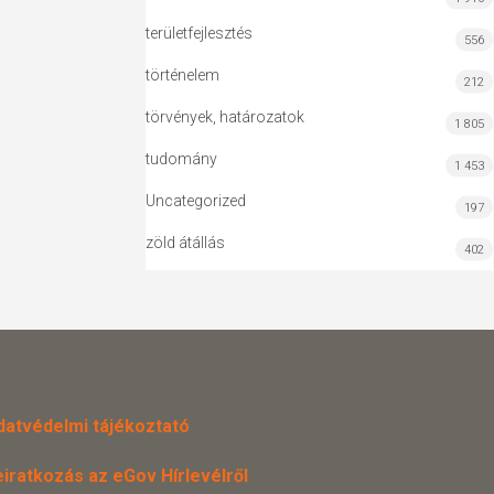
területfejlesztés
556
történelem
212
törvények, határozatok
1 805
tudomány
1 453
Uncategorized
197
zöld átállás
402
datvédelmi tájékoztató
eiratkozás az eGov Hírlevélről