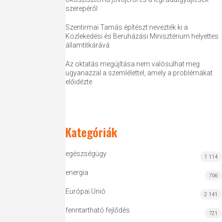
szerepéről
Szentirmai Tamás építészt nevezték ki a
Közlekedési és Beruházási Minisztérium helyettes
államtitkárává
Az oktatás megújítása nem valósulhat meg
ugyanazzal a szemlélettel, amely a problémákat
előidézte
Kategóriák
egészségügy
1 114
energia
706
Európai Unió
2 141
fenntartható fejlődés
721