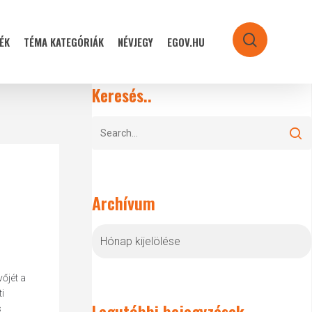
ÉK
TÉMA KATEGÓRIÁK
NÉVJEGY
EGOV.HU
search
Keresés..
Archívum
Archívum
őjét a
i
Legutóbbi bejegyzések
s