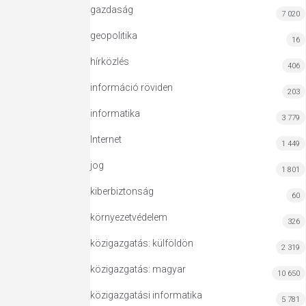
gazdaság
7 020
geopolitika
16
hírközlés
406
információ röviden
203
informatika
3 779
Internet
1 449
jog
1 801
kiberbiztonság
60
környezetvédelem
326
közigazgatás: külföldön
2 319
közigazgatás: magyar
10 650
közigazgatási informatika
5 781