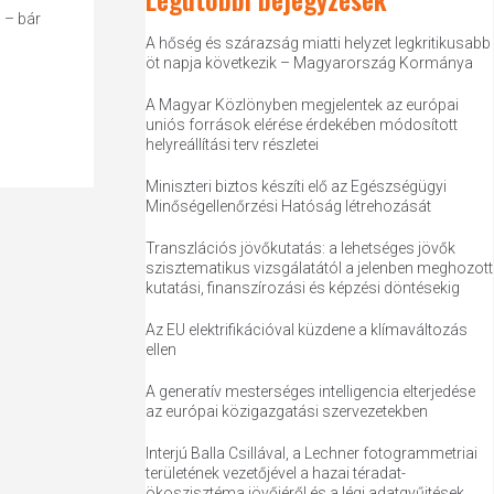
 – bár
A hőség és szárazság miatti helyzet legkritikusabb
öt napja következik – Magyarország Kormánya
A Magyar Közlönyben megjelentek az európai
uniós források elérése érdekében módosított
helyreállítási terv részletei
Miniszteri biztos készíti elő az Egészségügyi
Minőségellenőrzési Hatóság létrehozását
Transzlációs jövőkutatás: a lehetséges jövők
szisztematikus vizsgálatától a jelenben meghozott
kutatási, finanszírozási és képzési döntésekig
Az EU elektrifikációval küzdene a klímaváltozás
ellen
A generatív mesterséges intelligencia elterjedése
az európai közigazgatási szervezetekben
Interjú Balla Csillával, a Lechner fotogrammetriai
területének vezetőjével a hazai téradat-
ökoszisztéma jövőjéről és a légi adatgyűjtések