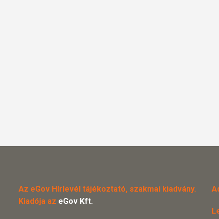
Az eGov Hírlevél tájékoztató, szakmai kiadvány.
A
Kiadója az
eGov Kft.
L