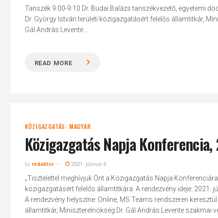
Tanszék 9:00-9:10 Dr. Budai Balázs tanszékvezető, egyetemi d
Dr. György István területi közigazgatásért felelős államtitkár, Mi
Gál András Levente...
Hit enter to search or ESC to close
READ MORE
KÖZIGAZGATÁS: MAGYAR
Közigazgatás Napja Konferencia, 2
by
redaktor
2021. június 5.
„Tisztelettel meghívjuk Önt a Közigazgatás Napja Konferenciára!
közigazgatásért felelős államtitkára. A rendezvény ideje: 2021. 
A rendezvény helyszíne: Online, MS Teams rendszeren keresztül P
államtitkár, Miniszterelnökség Dr. Gál András Levente szakmai