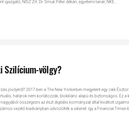
 igazgató, NISZ Zrt. Dr. Smuk Péter dékán, egyetemi tanár, NKE...
i Szilícium-völgy?
ányzás jövőjéről? 2017-ben a The New Yorkerben megjelent egy cikk Észtor
rtuális, határok nem korlátozzák, blokklánc alapú és biztonságos. Ez a k
 nagyjából összegezni az észt digitális kormányzat által kiváltott izgalma
zámos vezető kiadványban üdvözölték a sikereit: így a Financial Times-b