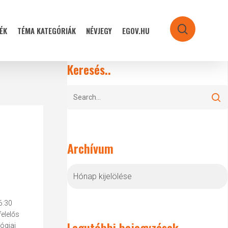
ÉK
TÉMA KATEGÓRIÁK
NÉVJEGY
EGOV.HU
search
Keresés..
Archívum
Archívum
6:30
elelős
Legutóbbi bejegyzések
ógiai