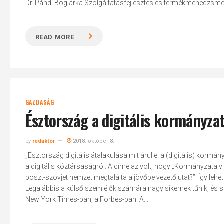
Dr. Pándi Boglárka Szolgáltatásfejlesztés és termékmenedzsment
READ MORE
GAZDASÁG
Észtország a digitális kormányzat
by
redaktor
2018. október 8.
„Észtország digitális átalakulása mit árul el a (digitális) korm
a digitális köztársaságról. Alcíme az volt, hogy „Kormányzata vi
poszt-szovjet nemzet megtalálta a jövőbe vezető utat?”. Így lehet
Legalábbis a külső szemlélők számára nagy sikernek tűnik, és s
New York Times-ban, a Forbes-ban. A...