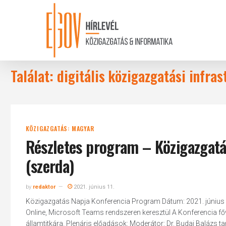
Skip
to
main
content
Találat: digitális közigazgatási infras
KÖZIGAZGATÁS: MAGYAR
Részletes program – Közigazgatás
(szerda)
by
redaktor
2021. június 11.
Közigazgatás Napja Konferencia Program Dátum: 2021. június 2
Online, Microsoft Teams rendszeren keresztül A Konferencia fővé
államtitkára. Plenáris előadások: Moderátor: Dr. Budai Balázs