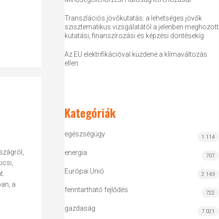
Transzlációs jövőkutatás: a lehetséges jövők
szisztematikus vizsgálatától a jelenben meghozott
kutatási, finanszírozási és képzési döntésekig
Az EU elektrifikációval küzdene a klímaváltozás
ellen
Kategóriák
egészségügy
1 114
szágról,
energia
707
icsi,
Európai Unió
t.
2 143
an, a
fenntartható fejlődés
722
gazdaság
7 021