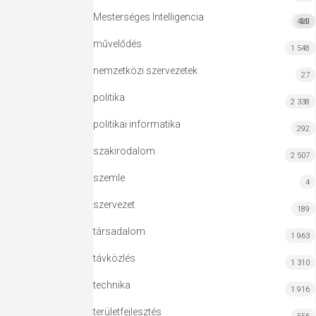
Mesterséges Intelligencia
422
MI
művelődés
1 548
nemzetközi szervezetek
27
politika
2 338
politikai informatika
292
szakirodalom
2 507
szemle
4
szervezet
189
társadalom
1 963
távközlés
1 310
technika
1 916
területfejlesztés