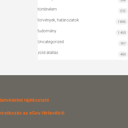
556
történelem
212
törvények, határozatok
1 805
tudomány
1 453
Uncategorized
197
zöld átállás
403
datvédelmi tájékoztató
eiratkozás az eGov Hírlevélről