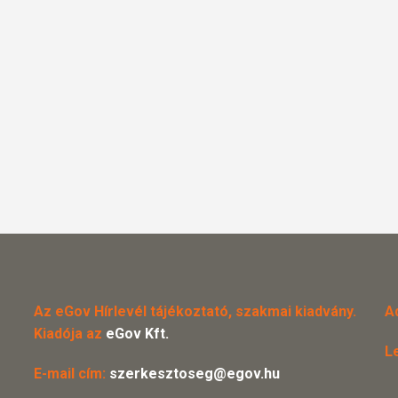
Az eGov Hírlevél tájékoztató, szakmai kiadvány.
A
Kiadója az
eGov Kft.
L
E-mail cím:
szerkesztoseg@egov.hu