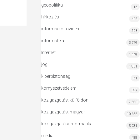
geopolitika
16
hírközlés
406
információ röviden
203
informatika
3 779
Internet
1 449
jog
1 801
kiberbiztonság
61
környezetvédelem
327
közigazgatás: külföldön
2 320
közigazgatás: magyar
10 652
közigazgatási informatika
5 781
média
488