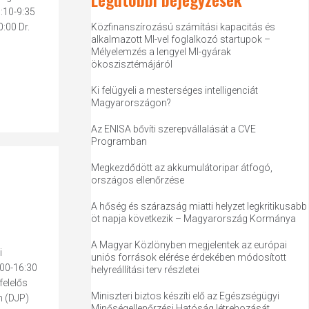
:10-9:35
0:00 Dr.
Közfinanszírozású számítási kapacitás és
alkalmazott MI-vel foglalkozó startupok –
Mélyelemzés a lengyel MI-gyárak
ökoszisztémájáról
Ki felügyeli a mesterséges intelligenciát
Magyarországon?
Az ENISA bővíti szerepvállalását a CVE
Programban
Megkezdődött az akkumulátoripar átfogó,
országos ellenőrzése
A hőség és szárazság miatti helyzet legkritikusabb
öt napja következik – Magyarország Kormánya
A Magyar Közlönyben megjelentek az európai
i
uniós források elérése érdekében módosított
:00-16:30
helyreállítási terv részletei
felelős
Miniszteri biztos készíti elő az Egészségügyi
m (DJP)
Minőségellenőrzési Hatóság létrehozását