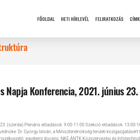
FŐOLDAL
HETI HÍRLEVÉL
FELIRATKOZÁS
CÍMK
truktúra
 Napja Konferencia, 2021. június 23.
3. (szerda) Plenáris előadások: 9:00-11:00 Szekció előadások: 13:00-1
dnöke: Dr. György István, a Miniszterelnökség területi közigazgatásért f
 tanszékvezető, egyetemi docens, NKE ÁNTK Közszervezési és Infotechnol