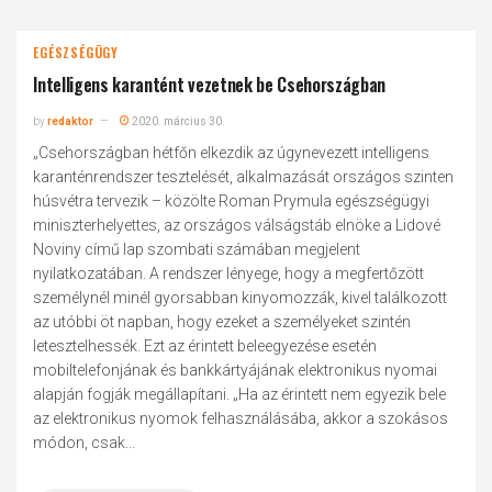
EGÉSZSÉGÜGY
Intelligens karantént vezetnek be Csehországban
by
redaktor
2020. március 30.
„Csehországban hétfőn elkezdik az úgynevezett intelligens
karanténrendszer tesztelését, alkalmazását országos szinten
húsvétra tervezik – közölte Roman Prymula egészségügyi
miniszterhelyettes, az országos válságstáb elnöke a Lidové
Noviny című lap szombati számában megjelent
nyilatkozatában. A rendszer lényege, hogy a megfertőzött
személynél minél gyorsabban kinyomozzák, kivel találkozott
az utóbbi öt napban, hogy ezeket a személyeket szintén
letesztelhessék. Ezt az érintett beleegyezése esetén
mobiltelefonjának és bankkártyájának elektronikus nyomai
alapján fogják megállapítani. „Ha az érintett nem egyezik bele
az elektronikus nyomok felhasználásába, akkor a szokásos
módon, csak...