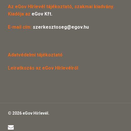
Az eGov Hírlevél tájékoztató, szakmai kiadvány.
Kiadója az
eGov Kft.
E-mail cím:
szerkesztoseg@egov.hu
Adatvédelmi tájékoztató
Leiratkozás az eGov Hírlevélről
© 2026 eGov Hírlevél.
email