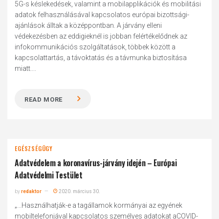
5G-s késlekedések, valamint a mobilapplikációk és mobilitási
adatok felhasználásával kapcsolatos európai bizottsági-
ajánlások álltak a középpontban. A járvány elleni
védekezésben az eddigieknél is jobban felértékelődnek az
infokommunikációs szolgáltatások, többek között a
kapcsolattartás, a távoktatás és a távmunka biztosítása
miatt....
READ MORE
EGÉSZSÉGÜGY
Adatvédelem a koronavírus-járvány idején – Európai
Adatvédelmi Testület
by
redaktor
2020. március 30.
„...Használhatják-e a tagállamok kormányai az egyének
mobiltelefonjával kapcsolatos személyes adatokat aCOVID-