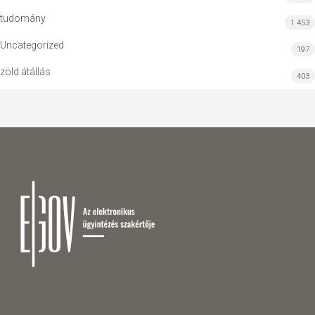
tudomány
1 453
Uncategorized
197
zöld átállás
403