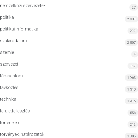
nemzetközi szervezetek
27
politika
2 338
politikai informatika
292
szakirodalom
2 507
szemle
4
szervezet
189
társadalom
1 963
távközlés
1 310
technika
1 916
területfejlesztés
556
történelem
212
törvények, határozatok
1 805