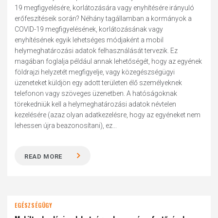
19 megfigyelésére, korlátozására vagy enyhítésére irányuló
erőfeszítéseik során? Néhány tagállamban a kormányok a
COVID-19 megfigyelésének, korlátozásának vagy
enyhítésének egyik lehetséges módjaként a mobil
helymeghatározási adatok felhasználását tervezik. Ez
magában foglalja például annak lehetőségét, hogy az egyének
földrajzi helyzetét megfigyelje, vagy közegészségügyi
üzeneteket küldjön egy adott területen élő személyeknek
telefonon vagy szöveges üzenetben. A hatóságoknak
törekedniük kell a helymeghatározási adatok névtelen
kezelésére (azaz olyan adatkezelésre, hogy az egyéneket nem
lehessen újra beazonosítani), ez...
READ MORE
EGÉSZSÉGÜGY