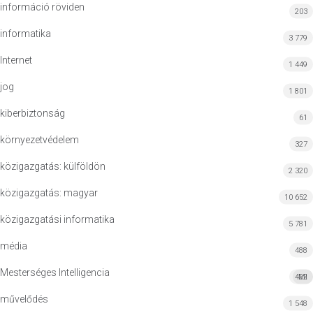
információ röviden
203
informatika
3 779
Internet
1 449
jog
1 801
kiberbiztonság
61
környezetvédelem
327
közigazgatás: külföldön
2 320
közigazgatás: magyar
10 652
közigazgatási informatika
5 781
média
488
Mesterséges Intelligencia
422
MI
művelődés
1 548