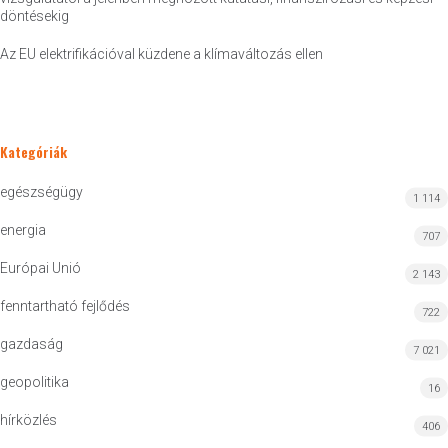
döntésekig
Az EU elektrifikációval küzdene a klímaváltozás ellen
Kategóriák
egészségügy
1 114
energia
707
Európai Unió
2 143
fenntartható fejlődés
722
gazdaság
7 021
geopolitika
16
hírközlés
406