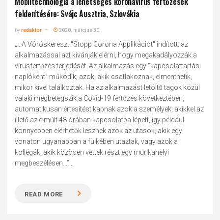
Mobiltechnológia a lehetséges koronavírus fertőzések
felderítésére: Svájc Ausztria, Szlovákia
by
redaktor
2020. március 30.
„...A Vöröskereszt "Stopp Corona Applikációt" indított; az
alkalmazással azt kívánják elérni, hogy megakadályozzák a
vírusfertőzés terjedését. Az alkalmazás egy "kapcsolattartási
naplóként" működik; azok, akik csatlakoznak, elmenthetik,
mikor kivel találkoztak. Ha az alkalmazást letöltő tagok közül
valaki megbetegszik a Covid-19 fertőzés következtében,
automatikusan értesítést kapnak azok a személyek, akikkel az
illető az elmúlt 48 órában kapcsolatba lépett, így például
könnyebben elérhetők lesznek azok az utasok, akik egy
vonaton ugyanabban a fülkében utaztak, vagy azok a
kollégák, akik közösen vettek részt egy munkahelyi
megbeszélésen...”...
READ MORE