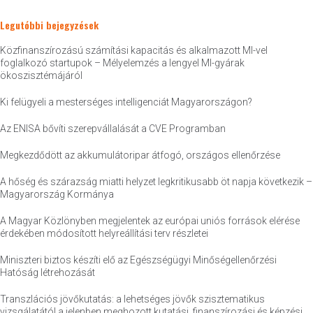
Legutóbbi bejegyzések
Közfinanszírozású számítási kapacitás és alkalmazott MI-vel
foglalkozó startupok – Mélyelemzés a lengyel MI-gyárak
ökoszisztémájáról
Ki felügyeli a mesterséges intelligenciát Magyarországon?
Az ENISA bővíti szerepvállalását a CVE Programban
Megkezdődött az akkumulátoripar átfogó, országos ellenőrzése
A hőség és szárazság miatti helyzet legkritikusabb öt napja következik –
Magyarország Kormánya
A Magyar Közlönyben megjelentek az európai uniós források elérése
érdekében módosított helyreállítási terv részletei
Miniszteri biztos készíti elő az Egészségügyi Minőségellenőrzési
Hatóság létrehozását
Transzlációs jövőkutatás: a lehetséges jövők szisztematikus
vizsgálatától a jelenben meghozott kutatási, finanszírozási és képzési