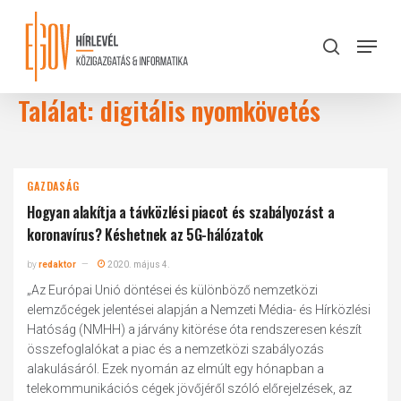
Skip
to
Menu
search
main
Close
content
Menu
Találat: digitális nyomkövetés
GAZDASÁG
Hogyan alakítja a távközlési piacot és szabályozást a
koronavírus? Késhetnek az 5G-hálózatok
by
redaktor
2020. május 4.
„Az Európai Unió döntései és különböző nemzetközi
elemzőcégek jelentései alapján a Nemzeti Média- és Hírközlési
Hatóság (NMHH) a járvány kitörése óta rendszeresen készít
összefoglalókat a piac és a nemzetközi szabályozás
alakulásáról. Ezek nyomán az elmúlt egy hónapban a
telekommunikációs cégek jövőjéről szóló előrejelzések, az