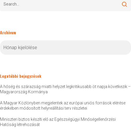
Archívum
Archívum
Legutóbbi bejegyzések
A hőség és szárazság miatti helyzet legkritikusabb öt napja következik –
Magyarország Kormánya
A Magyar Közlönyben megjelentek az európai uniós források elérése
érdekében módosított helyreállítási terv részletei
Miniszteri biztos készíti elő az Egészségügyi Minőségellenőrzési
Hatóság létrehozását