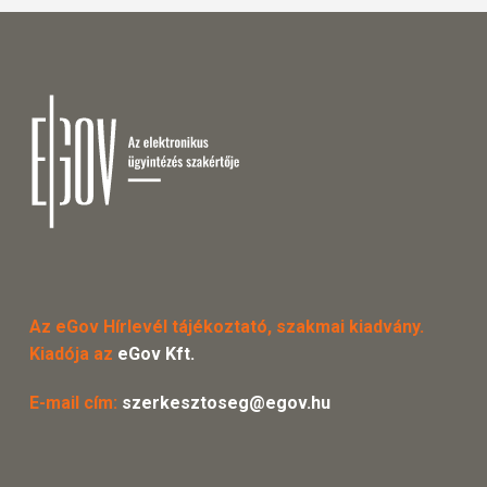
Az eGov Hírlevél tájékoztató, szakmai kiadvány.
Kiadója az
eGov Kft.
E-mail cím:
szerkesztoseg@egov.hu