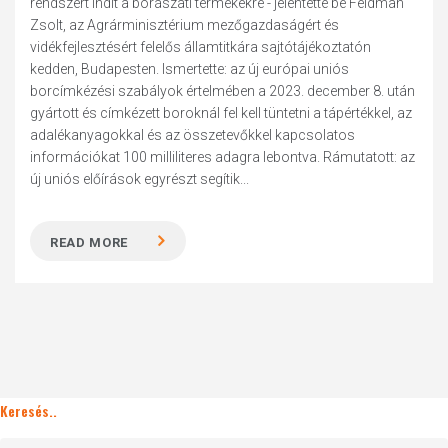
rendszert indít a borászati termékekre - jelentette be Feldman
Zsolt, az Agrárminisztérium mezőgazdaságért és
vidékfejlesztésért felelős államtitkára sajtótájékoztatón
kedden, Budapesten. Ismertette: az új európai uniós
borcímkézési szabályok értelmében a 2023. december 8. után
gyártott és címkézett boroknál fel kell tüntetni a tápértékkel, az
adalékanyagokkal és az összetevőkkel kapcsolatos
információkat 100 milliliteres adagra lebontva. Rámutatott: az
új uniós előírások egyrészt segítik...
READ MORE
Keresés..