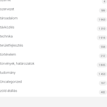
szemle
4
szervezet
189
társadalom
1 963
távközlés
1 310
technika
1 916
területfejlesztés
556
történelem
212
törvények, határozatok
1 805
tudomány
1 453
Uncategorized
197
zöld átállás
402