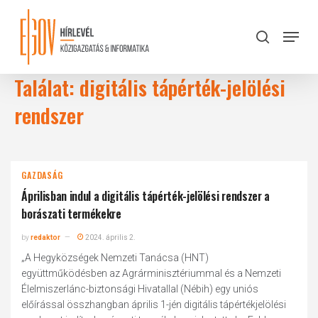
Skip
to
Menu
search
main
Close
content
Menu
Találat: digitális tápérték-jelölési
rendszer
GAZDASÁG
Áprilisban indul a digitális tápérték-jelölési rendszer a
borászati termékekre
by
redaktor
2024. április 2.
„A Hegyközségek Nemzeti Tanácsa (HNT)
együttműködésben az Agrárminisztériummal és a Nemzeti
Élelmiszerlánc-biztonsági Hivatallal (Nébih) egy uniós
előírással összhangban április 1-jén digitális tápértékjelölési