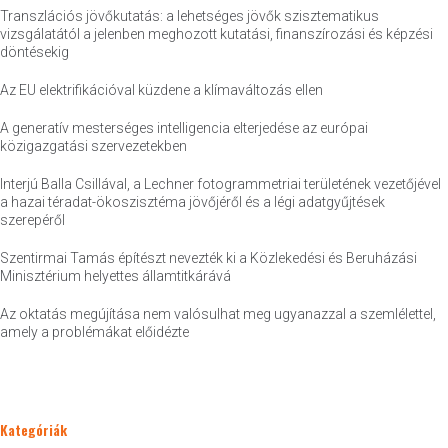
Transzlációs jövőkutatás: a lehetséges jövők szisztematikus
vizsgálatától a jelenben meghozott kutatási, finanszírozási és képzési
döntésekig
Az EU elektrifikációval küzdene a klímaváltozás ellen
A generatív mesterséges intelligencia elterjedése az európai
közigazgatási szervezetekben
Interjú Balla Csillával, a Lechner fotogrammetriai területének vezetőjével
a hazai téradat-ökoszisztéma jövőjéről és a légi adatgyűjtések
szerepéről
Szentirmai Tamás építészt nevezték ki a Közlekedési és Beruházási
Minisztérium helyettes államtitkárává
Az oktatás megújítása nem valósulhat meg ugyanazzal a szemlélettel,
amely a problémákat előidézte
Kategóriák