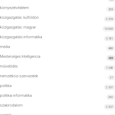
környezetvédelem
326
közigazgatás: külföldön
2 319
közigazgatás: magyar
10 650
közigazgatási informatika
5 781
média
488
Mesterséges Intelligencia
420
MI
művelődés
1 548
nemzetközi szervezetek
27
politika
2 337
politikai informatika
292
szakirodalom
2 507