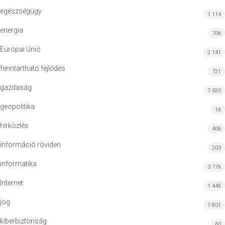
egészségügy
1 114
energia
706
Európai Unió
2 141
fenntartható fejlődés
721
gazdaság
7 020
geopolitika
16
hírközlés
406
információ röviden
203
informatika
3 779
Internet
1 449
jog
1 801
kiberbiztonság
60