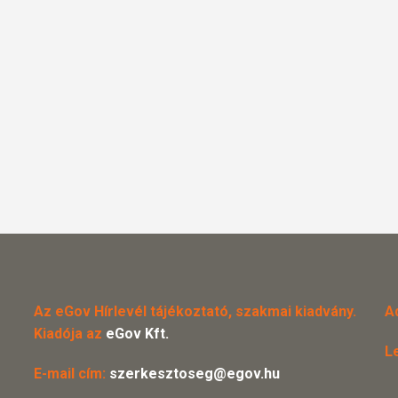
Az eGov Hírlevél tájékoztató, szakmai kiadvány.
A
Kiadója az
eGov Kft.
L
E-mail cím:
szerkesztoseg@egov.hu