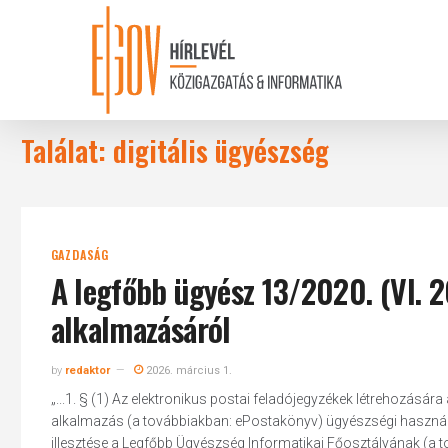
Skip
to
main
content
Találat: digitális ügyészség
GAZDASÁG
A legfőbb ügyész 13/2020. (VI. 2
alkalmazásáról
by
redaktor
2026. március 1.
„...1. § (1) Az elektronikus postai feladójegyzékek létrehozásár
alkalmazás (a továbbiakban: ePostakönyv) ügyészségi használa
illesztése a Legfőbb Ügyészség Informatikai Főosztályának (a t