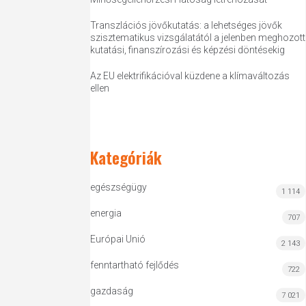
Transzlációs jövőkutatás: a lehetséges jövők
szisztematikus vizsgálatától a jelenben meghozott
kutatási, finanszírozási és képzési döntésekig
Az EU elektrifikációval küzdene a klímaváltozás
ellen
Kategóriák
egészségügy
1 114
energia
707
Európai Unió
2 143
fenntartható fejlődés
722
gazdaság
7 021