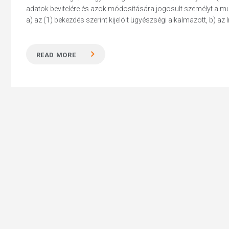
adatok bevitelére és azok módosítására jogosult személyt a munk
a) az (1) bekezdés szerint kijelölt ügyészségi alkalmazott, b) az I
READ MORE
Hit enter to search or ESC to close