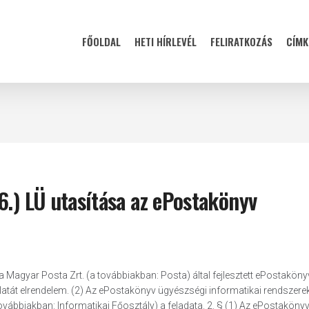
FŐOLDAL
HETI HÍRLEVÉL
FELIRATKOZÁS
CÍMK
6.) LÜ utasítása az ePostakönyv
a a Magyar Posta Zrt. (a továbbiakban: Posta) által fejlesztett ePostaköny
tát elrendelem. (2) Az ePostakönyv ügyészségi informatikai rendszere
ovábbiakban: Informatikai Főosztály) a feladata. 2. § (1) Az ePostaköny