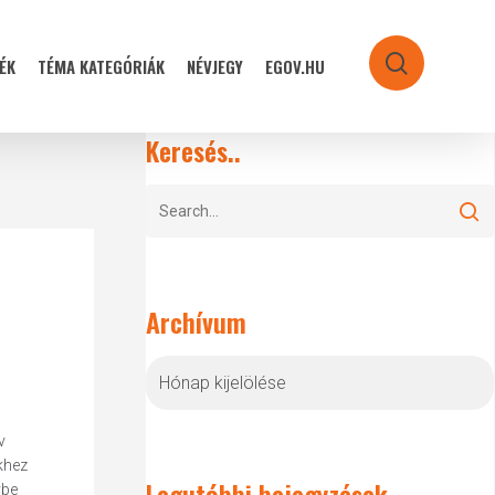
ÉK
TÉMA KATEGÓRIÁK
NÉVJEGY
EGOV.HU
search
Keresés..
Archívum
Archívum
v
khez
Legutóbbi bejegyzések
vbe