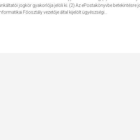
áltatói jogkör gyakorlója jelöli ki. (2) Az ePostakönyvbe betekintésre j
nformatikai Főosztály vezetője által kijelölt ügyészségi...