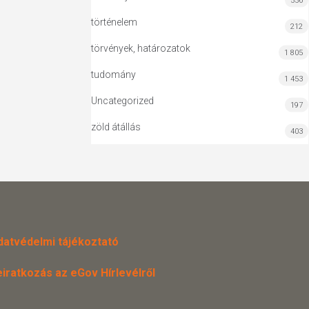
556
történelem
212
törvények, határozatok
1 805
tudomány
1 453
Uncategorized
197
zöld átállás
403
datvédelmi tájékoztató
eiratkozás az eGov Hírlevélről