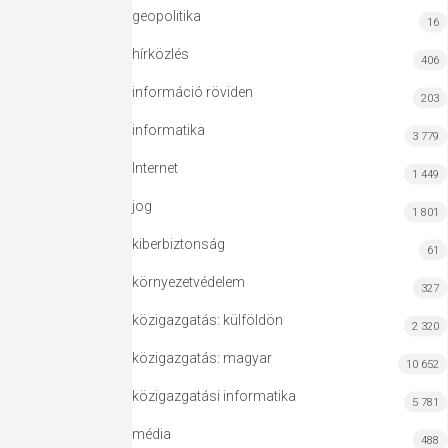
geopolitika
16
hírközlés
406
információ röviden
203
informatika
3 779
Internet
1 449
jog
1 801
kiberbiztonság
61
környezetvédelem
327
közigazgatás: külföldön
2 320
közigazgatás: magyar
10 652
közigazgatási informatika
5 781
média
488