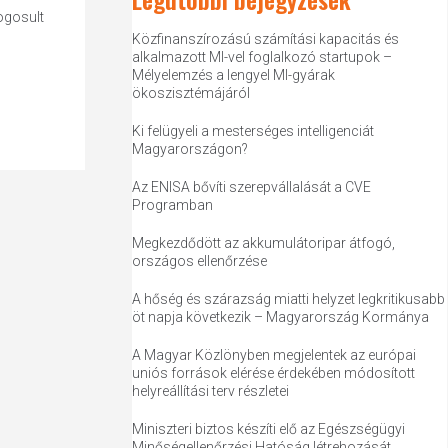
ogosult
Közfinanszírozású számítási kapacitás és
alkalmazott MI-vel foglalkozó startupok –
Mélyelemzés a lengyel MI-gyárak
ökoszisztémájáról
Ki felügyeli a mesterséges intelligenciát
Magyarországon?
Az ENISA bővíti szerepvállalását a CVE
Programban
Megkezdődött az akkumulátoripar átfogó,
országos ellenőrzése
A hőség és szárazság miatti helyzet legkritikusabb
öt napja következik – Magyarország Kormánya
A Magyar Közlönyben megjelentek az európai
uniós források elérése érdekében módosított
helyreállítási terv részletei
Miniszteri biztos készíti elő az Egészségügyi
Minőségellenőrzési Hatóság létrehozását