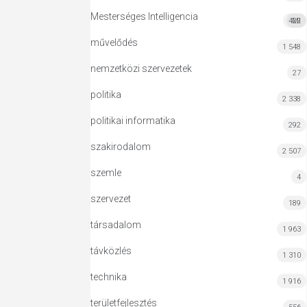
Mesterséges Intelligencia
422
MI
művelődés
1 548
nemzetközi szervezetek
27
politika
2 338
politikai informatika
292
szakirodalom
2 507
szemle
4
szervezet
189
társadalom
1 963
távközlés
1 310
technika
1 916
területfejlesztés