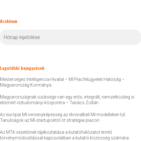
Archívum
Archívum
Legutóbbi bejegyzések
Mesterséges Intelligencia Hivatal – MI Piacfelügyeleti Hatóság –
Magyarország Kormánya
Magyarországnak szüksége van egy erős, integrált, nemzetközileg is
elismert víztudományi központra – Tanács Zoltán
Az európai MI-versenyképesség az élvonalbeli MI-modelleken túl.
Tanulságok az MI-startupoktól öt stratégiai piacon
Az MTA vezetőinek tájékoztatása a kutatóhálózatot érintő
törvénymódosítással kapcsolatban a kutatói közösség számára