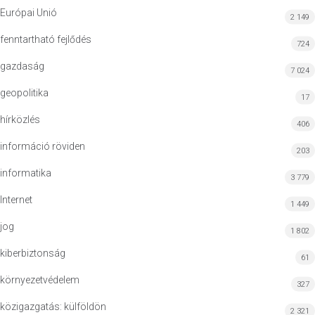
Európai Unió
2 149
fenntartható fejlődés
724
gazdaság
7 024
geopolitika
17
hírközlés
406
információ röviden
203
informatika
3 779
Internet
1 449
jog
1 802
kiberbiztonság
61
környezetvédelem
327
közigazgatás: külföldön
2 321