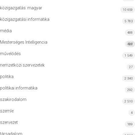
közigazgatás: magyar
10 659
közigazgatási informatika
5 783
média
488
Mesterséges Intelligencia
427
MI
művelődés
1 549
nemzetközi szervezetek
27
politika
2 340
politikai informatika
292
szakirodalom
2 510
szemle
4
szervezet
189
társadalom