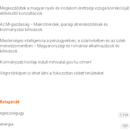
Megkezdődtek a magyar nyelv és irodalom érettségi vizsga korrekcióját
előkészítő konzultációk
Az MI-gazdaság – Makrotrendek, iparági átrendeződések és
kormányzási kihívások
Mesterséges intelligencia a pénzügyekben, a számvitelben és az üzleti
menedzsmentben – Magyarországi és romániai alkalmazások és
kihívások
Kormányzati honlap indult mihivatal.gov.hu címen!
Végre térképen is lehet látni a fokozottan védett területeket
Kategóriák
egészségügy
1 114
energia
707