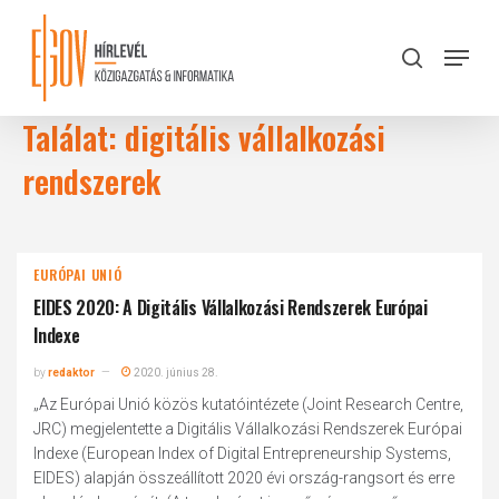
Skip
to
Menu
search
main
Close
content
Menu
Találat: digitális vállalkozási
rendszerek
EURÓPAI UNIÓ
EIDES 2020: A Digitális Vállalkozási Rendszerek Európai
Indexe
by
redaktor
2020. június 28.
„Az Európai Unió közös kutatóintézete (Joint Research Centre,
JRC) megjelentette a Digitális Vállalkozási Rendszerek Európai
Indexe (European Index of Digital Entrepreneurship Systems,
EIDES) alapján összeállított 2020 évi ország-rangsort és erre