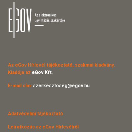
Az eGov Hírlevél tájékoztató, szakmai kiadvány.
Kiadója az
eGov Kft.
E-mail cím:
szerkesztoseg@egov.hu
Adatvédelmi tájékoztató
Leiratkozás az eGov Hírlevélről