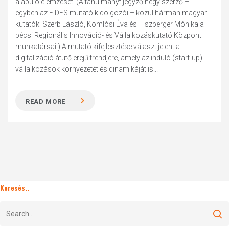
alapuló elemzését. (A tanulmányt jegyző négy szerző –
egyben az EIDES mutató kidolgozói – közül hárman magyar
kutatók: Szerb László, Komlósi Éva és Tiszberger Mónika a
pécsi Regionális Innováció- és Vállalkozáskutató Központ
munkatársai.) A mutató kifejlesztése választ jelent a
digitalizáció átütő erejű trendjére, amely az induló (start-up)
vállalkozások környezetét és dinamikáját is...
READ MORE
Keresés..