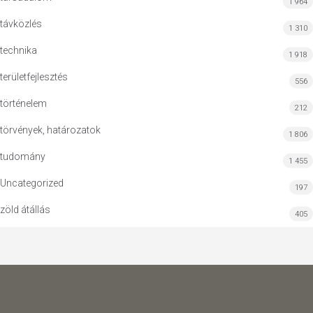
1 964
távközlés
1 310
technika
1 918
területfejlesztés
556
történelem
212
törvények, határozatok
1 806
tudomány
1 455
Uncategorized
197
zöld átállás
405