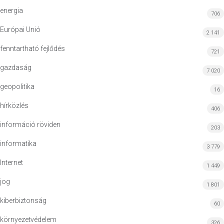
energia
706
Európai Unió
2 141
fenntartható fejlődés
721
gazdaság
7 020
geopolitika
16
hírközlés
406
információ röviden
203
informatika
3 779
Internet
1 449
jog
1 801
kiberbiztonság
60
környezetvédelem
326