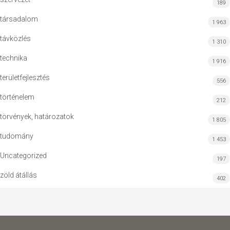
189
társadalom
1 963
távközlés
1 310
technika
1 916
területfejlesztés
556
történelem
212
törvények, határozatok
1 805
tudomány
1 453
Uncategorized
197
zöld átállás
402