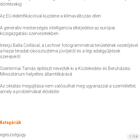
döntésekig
Az EU elektrifikációval küzdene a klímaváltozás ellen
A generatív mesterséges intelligencia elterjedése az európai
közigazgatási szervezetekben
Interjú Balla Csillával, a Lechner fotogrammetriai területének vezetőjével
a hazai téradat-ökoszisztéma jövőjéről és a légi adatgyűjtések
szerepéről
Szentirmai Tamás építészt nevezték ki a Közlekedési és Beruházási
Minisztérium helyettes államtitkárává
Az oktatás megújítása nem valósulhat meg ugyanazzal a szemlélettel,
amely a problémákat előidézte
Kategóriák
egészségügy
1 114