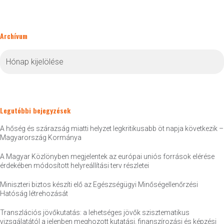
Archívum
Archívum
Legutóbbi bejegyzések
A hőség és szárazság miatti helyzet legkritikusabb öt napja következik –
Magyarország Kormánya
A Magyar Közlönyben megjelentek az európai uniós források elérése
érdekében módosított helyreállítási terv részletei
Miniszteri biztos készíti elő az Egészségügyi Minőségellenőrzési
Hatóság létrehozását
Transzlációs jövőkutatás: a lehetséges jövők szisztematikus
vizsgálatától a jelenben meghozott kutatási, finanszírozási és képzési