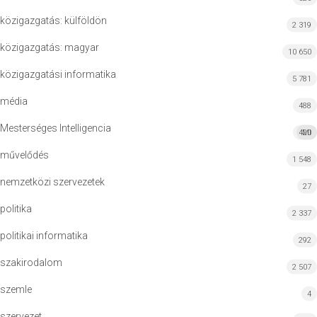
közigazgatás: külföldön
2 319
közigazgatás: magyar
10 650
közigazgatási informatika
5 781
média
488
Mesterséges Intelligencia
420
MI
művelődés
1 548
nemzetközi szervezetek
27
politika
2 337
politikai informatika
292
szakirodalom
2 507
szemle
4
szervezet