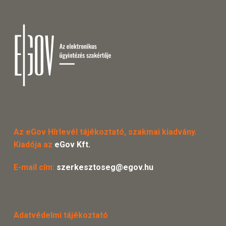
Az eGov Hírlevél tájékoztató, szakmai kiadvány.
Kiadója az
eGov Kft.
E-mail cím:
szerkesztoseg@egov.hu
Adatvédelmi tájékoztató