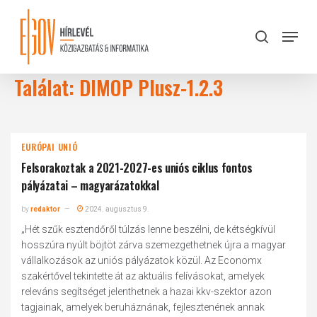
Skip
to
Menu
search
main
Close
content
Menu
Találat: DIMOP Plusz-1.2.3
EURÓPAI UNIÓ
Felsorakoztak a 2021-2027-es uniós ciklus fontos
pályázatai – magyarázatokkal
by
redaktor
2024. augusztus 9.
„Hét szűk esztendőről túlzás lenne beszélni, de kétségkívül
hosszúra nyúlt böjtöt zárva szemezgethetnek újra a magyar
vállalkozások az uniós pályázatok közül. Az Economx
szakértővel tekintette át az aktuális felívásokat, amelyek
releváns segítséget jelenthetnek a hazai kkv-szektor azon
tagjainak, amelyek beruháznának, fejlesztenének annak