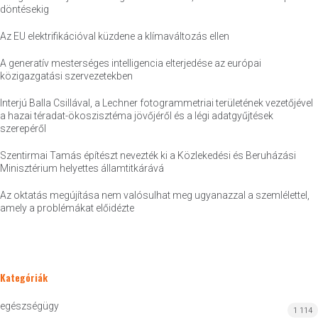
döntésekig
Az EU elektrifikációval küzdene a klímaváltozás ellen
A generatív mesterséges intelligencia elterjedése az európai
közigazgatási szervezetekben
Interjú Balla Csillával, a Lechner fotogrammetriai területének vezetőjével
a hazai téradat-ökoszisztéma jövőjéről és a légi adatgyűjtések
szerepéről
Szentirmai Tamás építészt nevezték ki a Közlekedési és Beruházási
Minisztérium helyettes államtitkárává
Az oktatás megújítása nem valósulhat meg ugyanazzal a szemlélettel,
amely a problémákat előidézte
Kategóriák
egészségügy
1 114