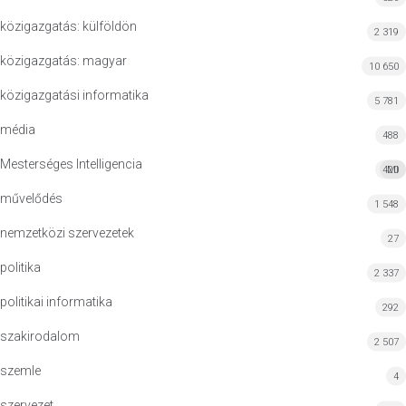
közigazgatás: külföldön
2 319
közigazgatás: magyar
10 650
közigazgatási informatika
5 781
média
488
Mesterséges Intelligencia
420
MI
művelődés
1 548
nemzetközi szervezetek
27
politika
2 337
politikai informatika
292
szakirodalom
2 507
szemle
4
szervezet