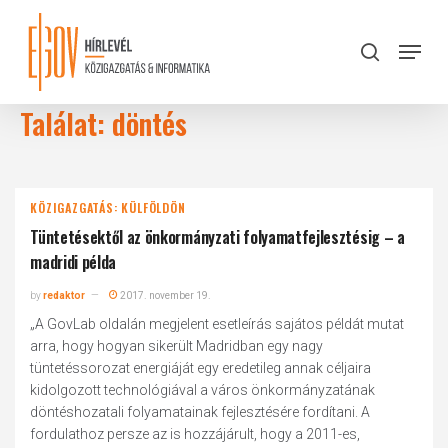
Skip
to
Menu
search
main
Close
content
Menu
Találat: döntés
KÖZIGAZGATÁS: KÜLFÖLDÖN
Tüntetésektől az önkormányzati folyamatfejlesztésig – a
madridi példa
by
redaktor
2017. november 19.
„A GovLab oldalán megjelent esetleírás sajátos példát mutat
arra, hogy hogyan sikerült Madridban egy nagy
tüntetéssorozat energiáját egy eredetileg annak céljaira
kidolgozott technológiával a város önkormányzatának
döntéshozatali folyamatainak fejlesztésére fordítani. A
fordulathoz persze az is hozzájárult, hogy a 2011-es,