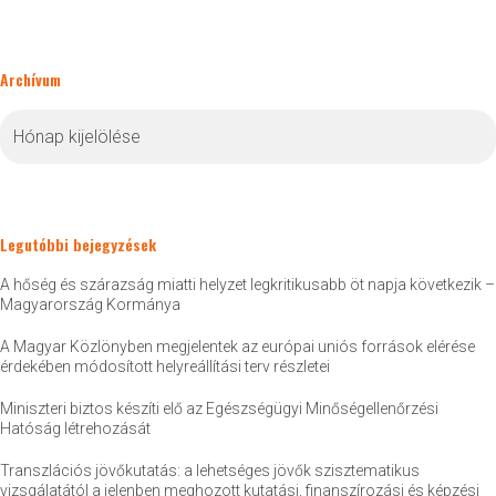
Archívum
Archívum
Legutóbbi bejegyzések
A hőség és szárazság miatti helyzet legkritikusabb öt napja következik –
Magyarország Kormánya
A Magyar Közlönyben megjelentek az európai uniós források elérése
érdekében módosított helyreállítási terv részletei
Miniszteri biztos készíti elő az Egészségügyi Minőségellenőrzési
Hatóság létrehozását
Transzlációs jövőkutatás: a lehetséges jövők szisztematikus
vizsgálatától a jelenben meghozott kutatási, finanszírozási és képzési