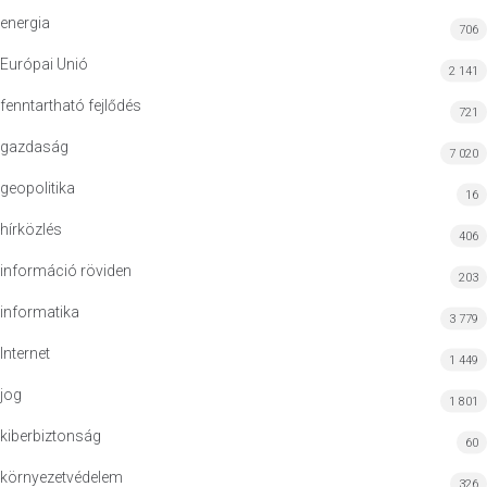
energia
706
Európai Unió
2 141
fenntartható fejlődés
721
gazdaság
7 020
geopolitika
16
hírközlés
406
információ röviden
203
informatika
3 779
Internet
1 449
jog
1 801
kiberbiztonság
60
környezetvédelem
326