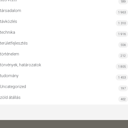
189
társadalom
1 963
távközlés
1 310
technika
1 916
területfejlesztés
556
történelem
212
törvények, határozatok
1 805
tudomány
1 453
Uncategorized
197
zöld átállás
402