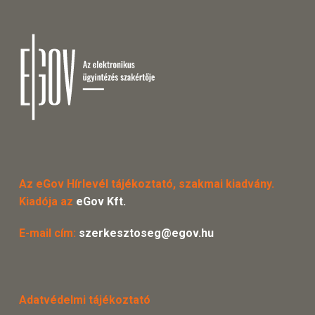
Az eGov Hírlevél tájékoztató, szakmai kiadvány.
Kiadója az
eGov Kft.
E-mail cím:
szerkesztoseg@egov.hu
Adatvédelmi tájékoztató