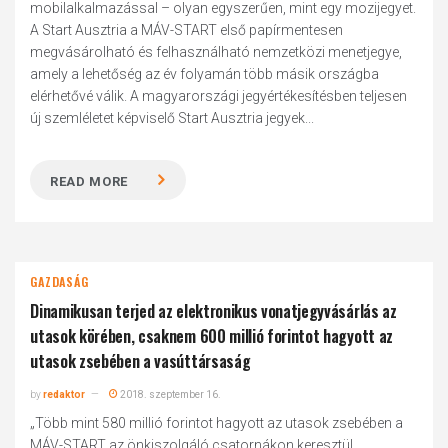
mobilalkalmazással – olyan egyszerűen, mint egy mozijegyet.
A Start Ausztria a MÁV-START első papírmentesen
megvásárolható és felhasználható nemzetközi menetjegye,
amely a lehetőség az év folyamán több másik országba
elérhetővé válik. A magyarországi jegyértékesítésben teljesen
új szemléletet képviselő Start Ausztria jegyek...
READ MORE
GAZDASÁG
Dinamikusan terjed az elektronikus vonatjegyvásárlás az
utasok körében, csaknem 600 millió forintot hagyott az
utasok zsebében a vasúttársaság
by
redaktor
2018. szeptember 16.
„Több mint 580 millió forintot hagyott az utasok zsebében a
MÁV-START az önkiszolgáló csatornákon keresztül