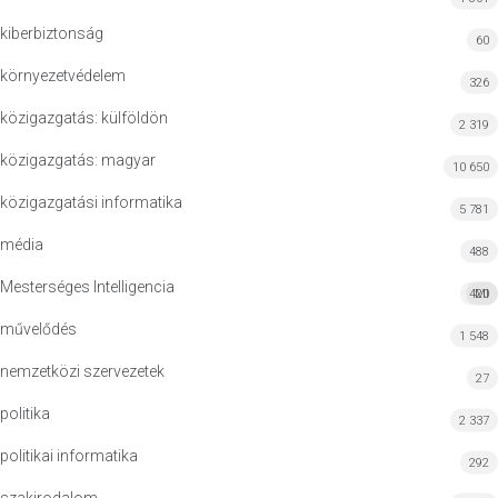
kiberbiztonság
60
környezetvédelem
326
közigazgatás: külföldön
2 319
közigazgatás: magyar
10 650
közigazgatási informatika
5 781
média
488
Mesterséges Intelligencia
420
MI
művelődés
1 548
nemzetközi szervezetek
27
politika
2 337
politikai informatika
292