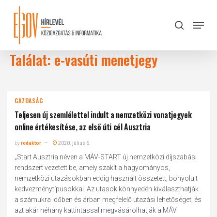
Skip
to
Menu
search
main
Close
content
Menu
Találat: e-vasúti menetjegy
GAZDASÁG
Teljesen új szemlélettel indult a nemzetközi vonatjegyek
online értékesítése, az első úti cél Ausztria
by
redaktor
2020. július 6.
„Start Ausztria néven a MÁV-START új nemzetközi díjszabási
rendszert vezetett be, amely szakít a hagyományos,
nemzetközi utazásokban eddig használt összetett, bonyolult
kedvezménytípusokkal. Az utasok könnyedén kiválaszthatják
a számukra időben és árban megfelelő utazási lehetőséget, és
azt akár néhány kattintással megvásárolhatják a MÁV