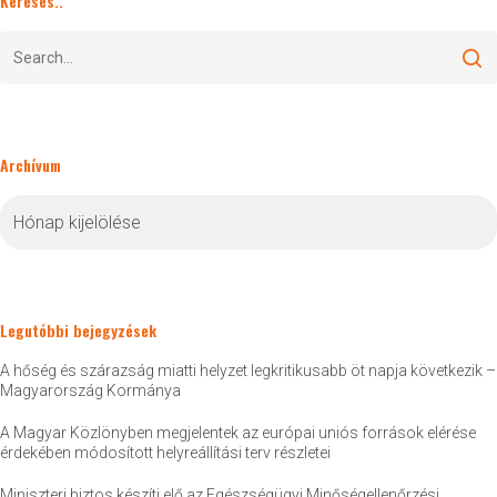
Keresés..
Archívum
Archívum
Legutóbbi bejegyzések
A hőség és szárazság miatti helyzet legkritikusabb öt napja következik –
Magyarország Kormánya
A Magyar Közlönyben megjelentek az európai uniós források elérése
érdekében módosított helyreállítási terv részletei
Miniszteri biztos készíti elő az Egészségügyi Minőségellenőrzési