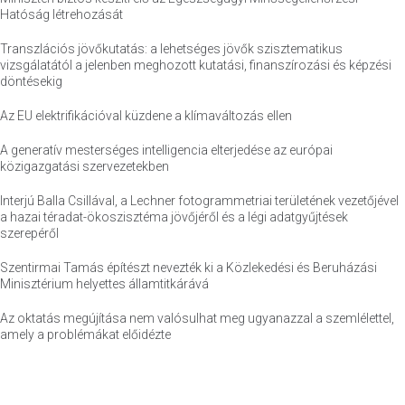
Hatóság létrehozását
Transzlációs jövőkutatás: a lehetséges jövők szisztematikus
vizsgálatától a jelenben meghozott kutatási, finanszírozási és képzési
döntésekig
Az EU elektrifikációval küzdene a klímaváltozás ellen
A generatív mesterséges intelligencia elterjedése az európai
közigazgatási szervezetekben
Interjú Balla Csillával, a Lechner fotogrammetriai területének vezetőjével
a hazai téradat-ökoszisztéma jövőjéről és a légi adatgyűjtések
szerepéről
Szentirmai Tamás építészt nevezték ki a Közlekedési és Beruházási
Minisztérium helyettes államtitkárává
Az oktatás megújítása nem valósulhat meg ugyanazzal a szemlélettel,
amely a problémákat előidézte