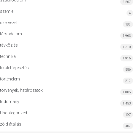
szakirodalom
2 507
szemle
4
szervezet
189
társadalom
1 963
távközlés
1 310
technika
1 916
területfejlesztés
556
történelem
212
törvények, határozatok
1 805
tudomány
1 453
Uncategorized
197
zöld átállás
402