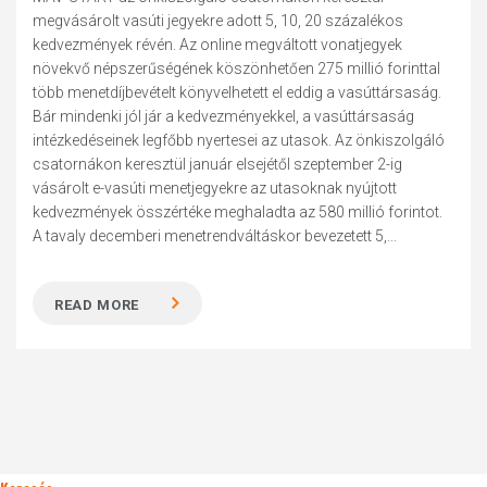
megvásárolt vasúti jegyekre adott 5, 10, 20 százalékos
kedvezmények révén. Az online megváltott vonatjegyek
növekvő népszerűségének köszönhetően 275 millió forinttal
több menetdíjbevételt könyvelhetett el eddig a vasúttársaság.
Bár mindenki jól jár a kedvezményekkel, a vasúttársaság
intézkedéseinek legfőbb nyertesei az utasok. Az önkiszolgáló
csatornákon keresztül január elsejétől szeptember 2-ig
vásárolt e-vasúti menetjegyekre az utasoknak nyújtott
kedvezmények összértéke meghaladta az 580 millió forintot.
A tavaly decemberi menetrendváltáskor bevezetett 5,...
READ MORE