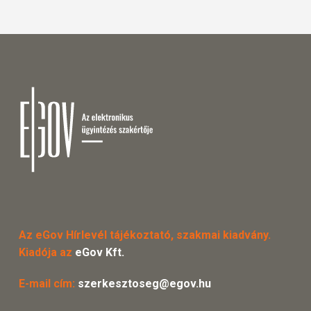
Az eGov Hírlevél tájékoztató, szakmai kiadvány.
Kiadója az
eGov Kft.
E-mail cím:
szerkesztoseg@egov.hu