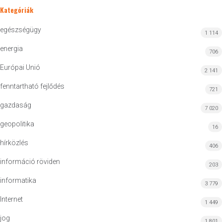
Kategóriák
egészségügy
1 114
energia
706
Európai Unió
2 141
fenntartható fejlődés
721
gazdaság
7 020
geopolitika
16
hírközlés
406
információ röviden
203
informatika
3 779
Internet
1 449
jog
1 801