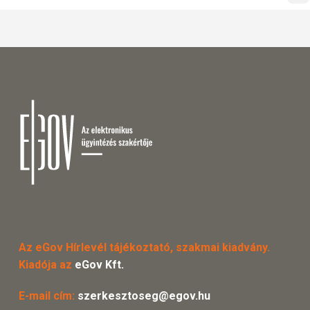
Az eGov Hírlevél tájékoztató, szakmai kiadvány.
Kiadója az
eGov Kft.
E-mail cím:
szerkesztoseg@egov.hu