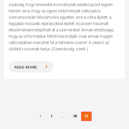
szükség, hogy kevesebb kormányzati adatközpont legyen
hanem arra, hogy az egyes intézmények változatos
szerverszobáit felszámolva egyetlen, erre a célra épített, a
legújabb műszaki eljárásokkal épített, közösen használt
létesítménybe telepítsék át a szervereket. Annak lehetősége,
hogy az informatikai felhőt használják csak annak magán
változatában merülhet fel a felmérés szerint. A cikkíró ez
utóbbit rossznak tartja. (Szamárság, szerk.)...
READ MORE
1
…
70
71