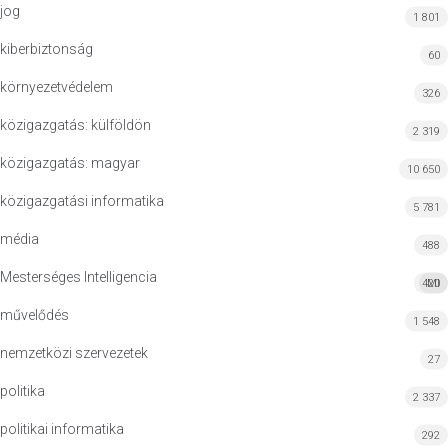
jog
1 801
kiberbiztonság
60
környezetvédelem
326
közigazgatás: külföldön
2 319
közigazgatás: magyar
10 650
közigazgatási informatika
5 781
média
488
Mesterséges Intelligencia
420
MI
művelődés
1 548
nemzetközi szervezetek
27
politika
2 337
politikai informatika
292