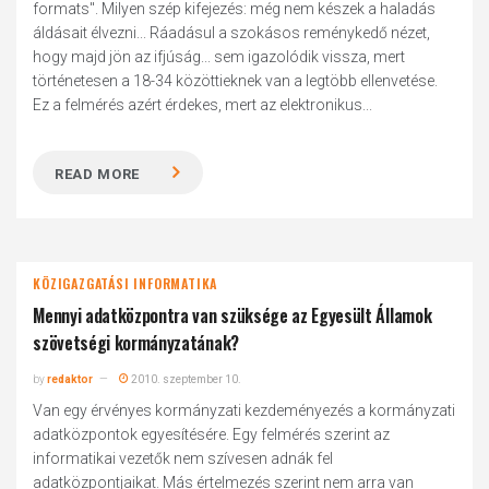
formats". Milyen szép kifejezés: még nem készek a haladás
áldásait élvezni... Ráadásul a szokásos reménykedő nézet,
hogy majd jön az ifjúság... sem igazolódik vissza, mert
történetesen a 18-34 közöttieknek van a legtöbb ellenvetése.
Ez a felmérés azért érdekes, mert az elektronikus...
READ MORE
KÖZIGAZGATÁSI INFORMATIKA
Mennyi adatközpontra van szüksége az Egyesült Államok
szövetségi kormányzatának?
by
redaktor
2010. szeptember 10.
Van egy érvényes kormányzati kezdeményezés a kormányzati
adatközpontok egyesítésére. Egy felmérés szerint az
informatikai vezetők nem szívesen adnák fel
adatközpontjaikat. Más értelmezés szerint nem arra van