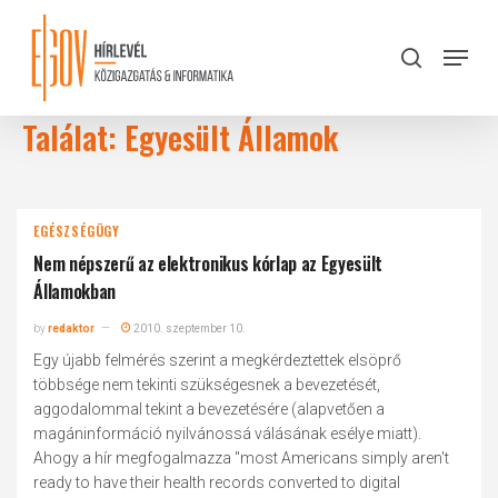
Skip
to
Menu
search
main
Close
content
Menu
Találat: Egyesült Államok
EGÉSZSÉGÜGY
Nem népszerű az elektronikus kórlap az Egyesült
Államokban
by
redaktor
2010. szeptember 10.
Egy újabb felmérés szerint a megkérdeztettek elsöprő
többsége nem tekinti szükségesnek a bevezetését,
aggodalommal tekint a bevezetésére (alapvetően a
magáninformáció nyilvánossá válásának esélye miatt).
Ahogy a hír megfogalmazza "most Americans simply aren't
ready to have their health records converted to digital