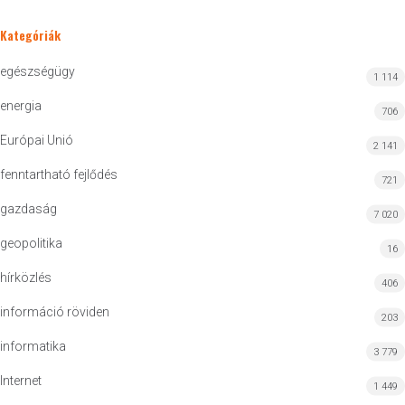
Kategóriák
egészségügy
1 114
energia
706
Európai Unió
2 141
fenntartható fejlődés
721
gazdaság
7 020
geopolitika
16
hírközlés
406
információ röviden
203
informatika
3 779
Internet
1 449