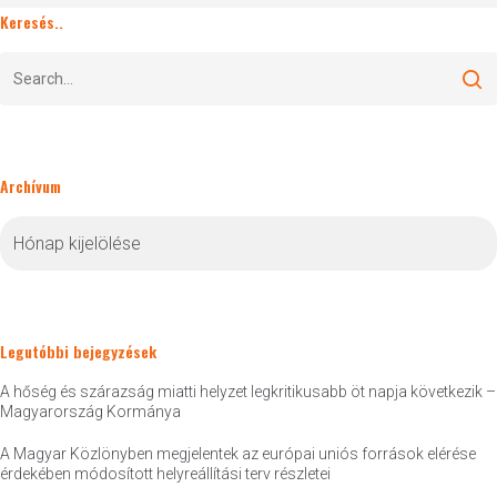
Keresés..
Archívum
Archívum
Legutóbbi bejegyzések
A hőség és szárazság miatti helyzet legkritikusabb öt napja következik –
Magyarország Kormánya
A Magyar Közlönyben megjelentek az európai uniós források elérése
érdekében módosított helyreállítási terv részletei