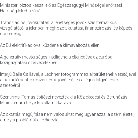
Miniszteri biztos készíti elő az Egészségügyi Minőségellenőrzési
Hatóság létrehozását
Transzlációs jövőkutatás: a lehetséges jövők szisztematikus
vizsgálatától a jelenben meghozott kutatási, finanszírozási és képzési
döntésekig
Az EU elektrifikációval küzdene a klímaváltozás ellen
A generatív mesterséges intelligencia elterjedése az európai
közigazgatási szervezetekben
Interjú Balla Csillával, a Lechner fotogrammetriai területének vezetőjével
a hazai téradat-ökoszisztéma jövőjéről és a légi adatgyűjtések
szerepéről
Szentirmai Tamás építészt nevezték ki a Közlekedési és Beruházási
Minisztérium helyettes államtitkárává
Az oktatás megújítása nem valósulhat meg ugyanazzal a szemlélettel,
amely a problémákat előidézte