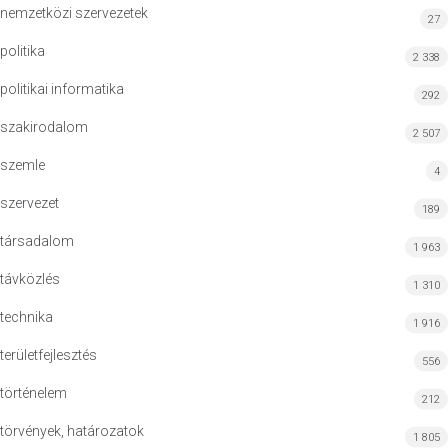
nemzetközi szervezetek
27
politika
2 338
politikai informatika
292
szakirodalom
2 507
szemle
4
szervezet
189
társadalom
1 963
távközlés
1 310
technika
1 916
területfejlesztés
556
történelem
212
törvények, határozatok
1 805