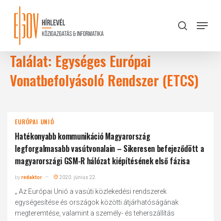
Skip
to
Menu
search
main
Close
content
Menu
Találat: Egységes Európai
Vonatbefolyásoló Rendszer (ETCS)
EURÓPAI UNIÓ
Hatékonyabb kommunikáció Magyarország
legforgalmasabb vasútvonalain – Sikeresen befejeződött a
magyarországi GSM-R hálózat kiépítésének első fázisa
by
redaktor
2020. június 22.
„ Az Európai Unió a vasúti közlekedési rendszerek
egységesítése és országok közötti átjárhatóságának
megteremtése, valamint a személy- és teherszállítás