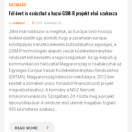
GAZDASÁG
Fél évet is csúszhat a hazai GSM-R projekt első szakasza
by
redaktor
2015. november 26.
„Mint már többször is megírtuk, az Európai Unió hosszú
évekkel ezelőtt úgy döntött, hogy a zavartalan európai
kötöttpályás tranzitközlekedés biztosításához egységes, a
GSM-R technológián alapuló vasúti közlekedésirányítási
rendszert kell bevezetni a tagországokban. Az így kiépülő új
kommunikációs hálózattal Magyarország is csatlakozhat az
Egységes Európai Vasúti Közlekedésirányítási Rendszerhez
(ERTMS). Magyarország többszöri nekifutásra, 2012-ben
kezdett a zömében uniós forrásból finanszírozott projekt
megvalósításához. A kormány a NISZ Nemzeti
Infokommunikációs Szolgáltató Zrt.-t bízta meg a projekt
lebonyolításával. A rendszer első ütemét magában foglaló
935 kilométeres szakasz...
READ MORE