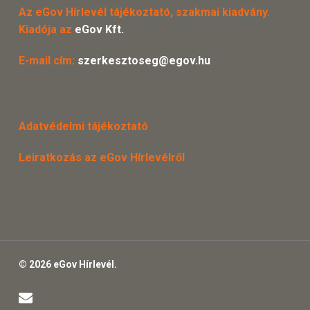
Az eGov Hírlevél tájékoztató, szakmai kiadvány.
Kiadója az
eGov Kft.
E-mail cím:
szerkesztoseg@egov.hu
Adatvédelmi tájékoztató
Leiratkozás az eGov Hírlevélről
© 2026 eGov Hírlevél.
email