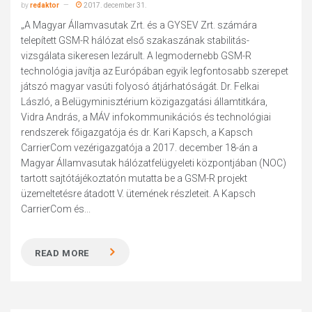
by
redaktor
2017. december 31.
„A Magyar Államvasutak Zrt. és a GYSEV Zrt. számára
telepített GSM-R hálózat első szakaszának stabilitás-
vizsgálata sikeresen lezárult. A legmodernebb GSM-R
technológia javítja az Európában egyik legfontosabb szerepet
játszó magyar vasúti folyosó átjárhatóságát. Dr. Felkai
László, a Belügyminisztérium közigazgatási államtitkára,
Vidra András, a MÁV infokommunikációs és technológiai
rendszerek főigazgatója és dr. Kari Kapsch, a Kapsch
CarrierCom vezérigazgatója a 2017. december 18-án a
Magyar Államvasutak hálózatfelügyeleti központjában (NOC)
tartott sajtótájékoztatón mutatta be a GSM-R projekt
üzemeltetésre átadott V. ütemének részleteit. A Kapsch
CarrierCom és...
READ MORE