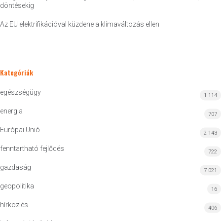
döntésekig
Az EU elektrifikációval küzdene a klímaváltozás ellen
Kategóriák
egészségügy
1 114
energia
707
Európai Unió
2 143
fenntartható fejlődés
722
gazdaság
7 021
geopolitika
16
hírközlés
406