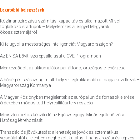
Legutóbbi bejegyzések
Közfinanszírozású számítási kapacitás és alkalmazott MI-vel
foglalkozó startupok – Mélyelemzés a lengyel MI-gyárak
ökoszisztémájáról
Ki felügyeli a mesterséges intelligenciát Magyarországon?
Az ENISA bővíti szerepvállalását a CVE Programban
Megkezdődött az akkumulátoripar átfogó, országos ellenőrzése
A hőség és szárazság miatti helyzet legkritikusabb öt napja következik –
Magyarország Kormánya
A Magyar Közlönyben megjelentek az európai uniós források elérése
érdekében módosított helyreállítási terv részletei
Miniszteri biztos készíti elő az Egészségügyi Minőségellenőrzési
Hatóság létrehozását
Transzlációs jövőkutatás: a lehetséges jövők szisztematikus
vizsgálatától a jelenben meghozott kutatási, finanszírozási és képzési