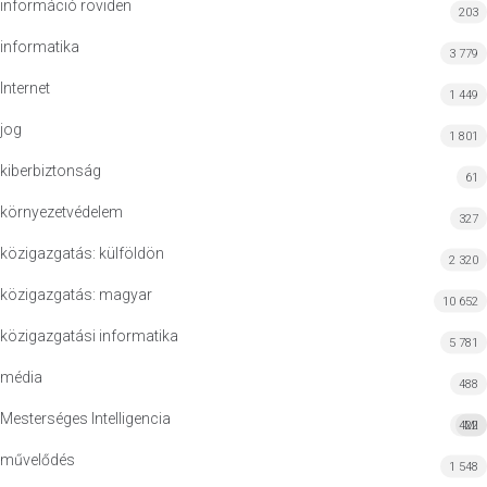
információ röviden
203
informatika
3 779
Internet
1 449
jog
1 801
kiberbiztonság
61
környezetvédelem
327
közigazgatás: külföldön
2 320
közigazgatás: magyar
10 652
közigazgatási informatika
5 781
média
488
Mesterséges Intelligencia
422
MI
művelődés
1 548