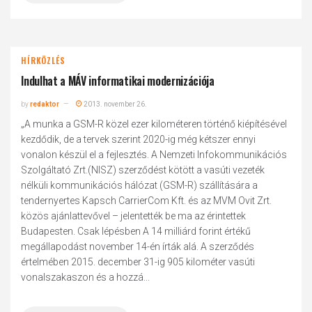
HÍRKÖZLÉS
Indulhat a MÁV informatikai modernizációja
by
redaktor
2013. november 26.
„A munka a GSM-R közel ezer kilométeren történő kiépítésével
kezdődik, de a tervek szerint 2020-ig még kétszer ennyi
vonalon készül el a fejlesztés. A Nemzeti Infokommunikációs
Szolgáltató Zrt.(NISZ) szerződést kötött a vasúti vezeték
nélküli kommunikációs hálózat (GSM-R) szállítására a
tendernyertes Kapsch CarrierCom Kft. és az MVM Ovit Zrt.
közös ajánlattevővel – jelentették be ma az érintettek
Budapesten. Csak lépésben A 14 milliárd forint értékű
megállapodást november 14-én írták alá. A szerződés
értelmében 2015. december 31-ig 905 kilométer vasúti
vonalszakaszon és a hozzá...