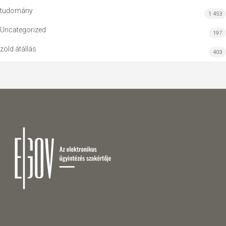
tudomány
1 453
Uncategorized
197
zöld átállás
403