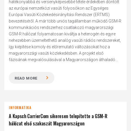
hatékonyabbá és versenyképesebbé tétele érdekében döntött
az európai nemzetközi vasúti folyosókon az Egységes
Európai Vasúti Közlekedésirányítási Rendszer (ERTMS)
bevezetéséről. A már több uniós tagállamban működő GSM-R
kommunikációs rendszerhez csatlakozó magyarországi
GSM-R hálózat folyamatosan kiváltja a heterogén és egyre
nehezebben üzemeltethető analóg vasúti rádiós rendszereket,
így kiépítése komoly és előremutató változásokat hoz a
magyarországi vasúti közlekedésben. A projekt első
fázisának megvalósulásával a Magyarországon áthaladó...
READ MORE
INFORMATIKA
A Kapsch CarrierCom sikeresen telepítette a GSM-R
hálózat első szakaszát Magyarországon