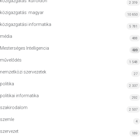
közigazgatás: külföldön
2 319
közigazgatás: magyar
10 650
közigazgatási informatika
5 781
média
488
Mesterséges Intelligencia
420
MI
művelődés
1 548
nemzetközi szervezetek
27
politika
2 337
politikai informatika
292
szakirodalom
2 507
szemle
4
szervezet
189