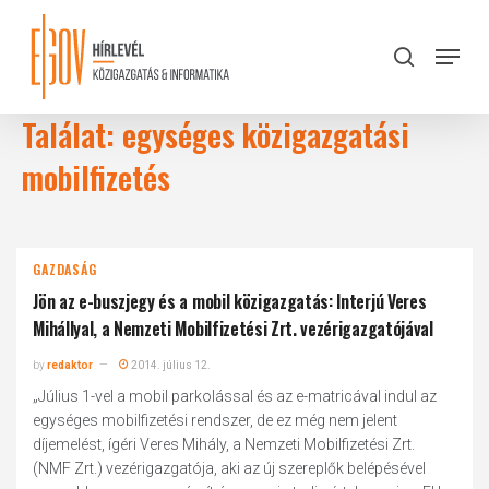
Skip
to
Menu
search
main
Close
content
Menu
Találat: egységes közigazgatási
mobilfizetés
GAZDASÁG
Jön az e-buszjegy és a mobil közigazgatás: Interjú Veres
Mihállyal, a Nemzeti Mobilfizetési Zrt. vezérigazgatójával
by
redaktor
2014. július 12.
„Július 1-vel a mobil parkolással és az e-matricával indul az
egységes mobilfizetési rendszer, de ez még nem jelent
díjemelést, ígéri Veres Mihály, a Nemzeti Mobilfizetési Zrt.
(NMF Zrt.) vezérigazgatója, aki az új szereplők belépésével