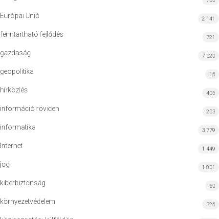
706
Európai Unió
2 141
fenntartható fejlődés
721
gazdaság
7 020
geopolitika
16
hírközlés
406
információ röviden
203
informatika
3 779
Internet
1 449
jog
1 801
kiberbiztonság
60
környezetvédelem
326