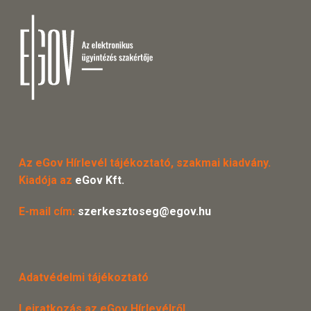
Az eGov Hírlevél tájékoztató, szakmai kiadvány.
Kiadója az
eGov Kft.
E-mail cím:
szerkesztoseg@egov.hu
Adatvédelmi tájékoztató
Leiratkozás az eGov Hírlevélről