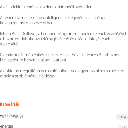
Az EU elektrifikációval küzdene a klímaváltozás ellen
A generatív mesterséges intelligencia elterjedése az európai
közigazgatási szervezetekben
Interjú Balla Csillával, a Lechner fotogrammetriai területének vezetőjével
a hazai téradat-ökoszisztéma jövőjéről és a légi adatgyűjtések
szerepéről
Szentirmai Tamás építészt nevezték ki a Közlekedési és Beruházási
Minisztérium helyettes államtitkárává
Az oktatás megújítása nem valósulhat meg ugyanazzal a szemlélettel,
amely a problémákat előidézte
Kategóriák
egészségügy
1 114
energia