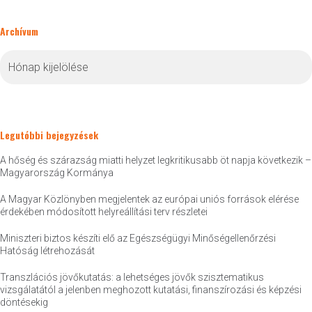
Archívum
Archívum
Legutóbbi bejegyzések
A hőség és szárazság miatti helyzet legkritikusabb öt napja következik –
Magyarország Kormánya
A Magyar Közlönyben megjelentek az európai uniós források elérése
érdekében módosított helyreállítási terv részletei
Miniszteri biztos készíti elő az Egészségügyi Minőségellenőrzési
Hatóság létrehozását
Transzlációs jövőkutatás: a lehetséges jövők szisztematikus
vizsgálatától a jelenben meghozott kutatási, finanszírozási és képzési
döntésekig