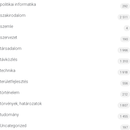
politikai informatika
292
szakirodalom
2 511
szemle
4
szervezet
190
társadalom
1 966
távközlés
1 310
technika
1 918
területfejlesztés
556
történelem
212
törvények, határozatok
1 807
tudomány
1 455
Uncategorized
197