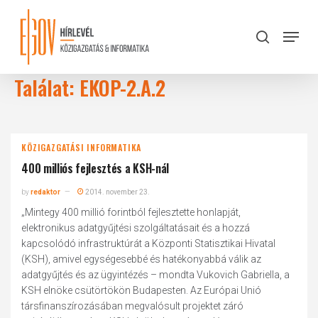
Skip
to
Menu
search
main
Close
content
Menu
Találat: EKOP-2.A.2
KÖZIGAZGATÁSI INFORMATIKA
400 milliós fejlesztés a KSH-nál
by
redaktor
2014. november 23.
„Mintegy 400 millió forintból fejlesztette honlapját,
elektronikus adatgyűjtési szolgáltatásait és a hozzá
kapcsolódó infrastruktúrát a Központi Statisztikai Hivatal
(KSH), amivel egységesebbé és hatékonyabbá válik az
adatgyűjtés és az ügyintézés – mondta Vukovich Gabriella, a
KSH elnöke csütörtökön Budapesten. Az Európai Unió
társfinanszírozásában megvalósult projektet záró