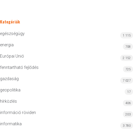
Kategóriák
egészségügy
1 115
energia
708
Európai Unió
2 152
fenntartható fejlődés
725
gazdaság
7 027
geopolitika
17
hírközlés
406
információ röviden
203
informatika
3 780