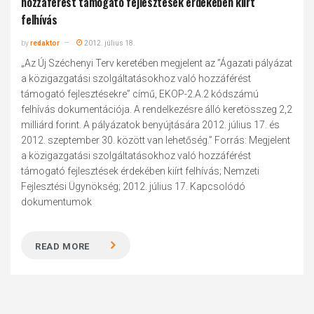
hozzáférést támogató fejlesztések érdekében kiírt
felhívás
by
redaktor
2012. július 18.
„Az Új Széchenyi Terv keretében megjelent az ”Ágazati pályázat
a közigazgatási szolgáltatásokhoz való hozzáférést
támogató fejlesztésekre” című, EKOP-2.A.2 kódszámú
felhívás dokumentációja. A rendelkezésre álló keretösszeg 2,2
milliárd forint. A pályázatok benyújtására 2012. július 17. és
2012. szeptember 30. között van lehetőség.” Forrás: Megjelent
a közigazgatási szolgáltatásokhoz való hozzáférést
támogató fejlesztések érdekében kiírt felhívás; Nemzeti
Fejlesztési Ügynökség; 2012. július 17. Kapcsolódó
dokumentumok
READ MORE