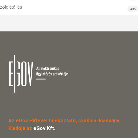
zöld átállás
406
Az eGov Hírlevél tájékoztató, szakmai kiadvány.
Kiadója az
eGov Kft.