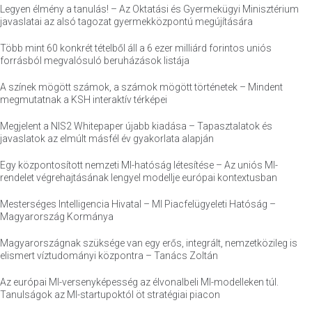
Legyen élmény a tanulás! – Az Oktatási és Gyermekügyi Minisztérium
javaslatai az alsó tagozat gyermekközpontú megújítására
Több mint 60 konkrét tételből áll a 6 ezer milliárd forintos uniós
forrásból megvalósuló beruházások listája
A színek mögött számok, a számok mögött történetek – Mindent
megmutatnak a KSH interaktív térképei
Megjelent a NIS2 Whitepaper újabb kiadása – Tapasztalatok és
javaslatok az elmúlt másfél év gyakorlata alapján
Egy központosított nemzeti MI-hatóság létesítése – Az uniós MI-
rendelet végrehajtásának lengyel modellje európai kontextusban
Mesterséges Intelligencia Hivatal – MI Piacfelügyeleti Hatóság –
Magyarország Kormánya
Magyarországnak szüksége van egy erős, integrált, nemzetközileg is
elismert víztudományi központra – Tanács Zoltán
Az európai MI-versenyképesség az élvonalbeli MI-modelleken túl.
Tanulságok az MI-startupoktól öt stratégiai piacon