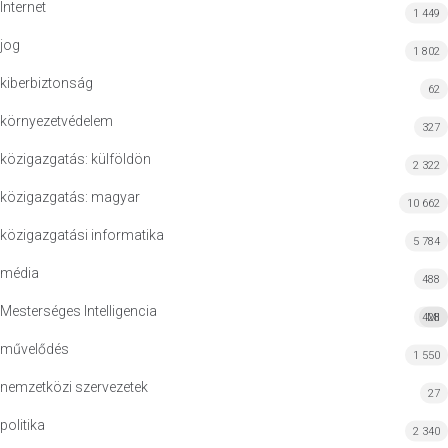
Internet
1 449
jog
1 802
kiberbiztonság
62
környezetvédelem
327
közigazgatás: külföldön
2 322
közigazgatás: magyar
10 662
közigazgatási informatika
5 784
média
488
Mesterséges Intelligencia
428
MI
művelődés
1 550
nemzetközi szervezetek
27
politika
2 340