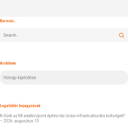
Keresés..
Archívum
Archívum
Legutóbbi bejegyzések
Ki fizeti az MI adatközpont építési láz óriási infrastrukturális költségeit?
– 2026. augusztus 10.