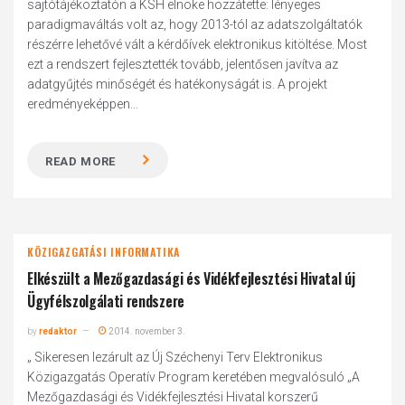
sajtótájékoztatón a KSH elnöke hozzátette: lényeges
paradigmaváltás volt az, hogy 2013-tól az adatszolgáltatók
részérre lehetővé vált a kérdőívek elektronikus kitöltése. Most
ezt a rendszert fejlesztették tovább, jelentősen javítva az
adatgyűjtés minőségét és hatékonyságát is. A projekt
eredményeképpen...
READ MORE
KÖZIGAZGATÁSI INFORMATIKA
Elkészült a Mezőgazdasági és Vidékfejlesztési Hivatal új
Ügyfélszolgálati rendszere
by
redaktor
2014. november 3.
„ Sikeresen lezárult az Új Széchenyi Terv Elektronikus
Közigazgatás Operatív Program keretében megvalósuló „A
Mezőgazdasági és Vidékfejlesztési Hivatal korszerű