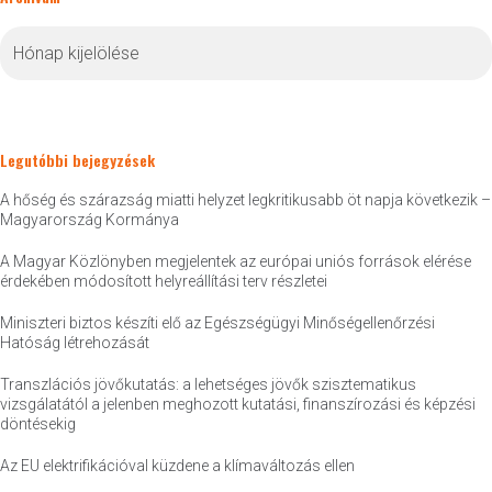
Archívum
Legutóbbi bejegyzések
A hőség és szárazság miatti helyzet legkritikusabb öt napja következik –
Magyarország Kormánya
A Magyar Közlönyben megjelentek az európai uniós források elérése
érdekében módosított helyreállítási terv részletei
Miniszteri biztos készíti elő az Egészségügyi Minőségellenőrzési
Hatóság létrehozását
Transzlációs jövőkutatás: a lehetséges jövők szisztematikus
vizsgálatától a jelenben meghozott kutatási, finanszírozási és képzési
döntésekig
Az EU elektrifikációval küzdene a klímaváltozás ellen