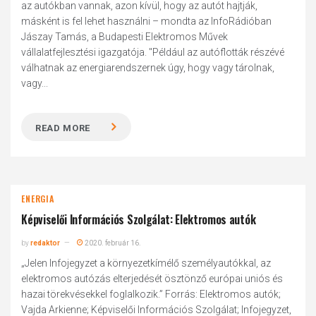
az autókban vannak, azon kívül, hogy az autót hajtják,
másként is fel lehet használni – mondta az InfoRádióban
Jászay Tamás, a Budapesti Elektromos Művek
vállalatfejlesztési igazgatója. "Például az autóflották részévé
válhatnak az energiarendszernek úgy, hogy vagy tárolnak,
vagy...
READ MORE
ENERGIA
Képviselői Információs Szolgálat: Elektromos autók
by
redaktor
2020. február 16.
„Jelen Infojegyzet a környezetkímélő személyautókkal, az
elektromos autózás elterjedését ösztönző európai uniós és
hazai törekvésekkel foglalkozik.” Forrás: Elektromos autók;
Vajda Arkienne; Képviselői Információs Szolgálat; Infojegyzet,