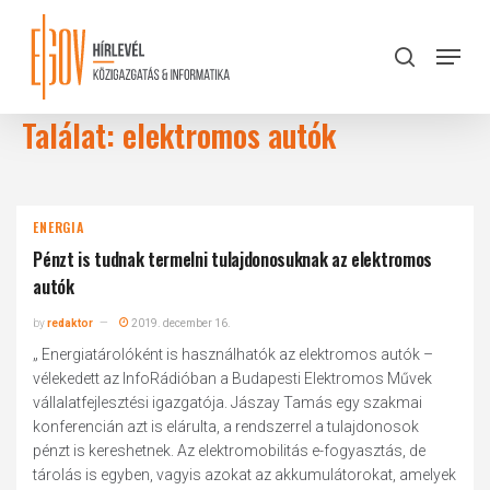
Skip
to
Menu
search
main
Close
content
Menu
Találat: elektromos autók
ENERGIA
Pénzt is tudnak termelni tulajdonosuknak az elektromos
autók
by
redaktor
2019. december 16.
„ Energiatárolóként is használhatók az elektromos autók –
vélekedett az InfoRádióban a Budapesti Elektromos Művek
vállalatfejlesztési igazgatója. Jászay Tamás egy szakmai
konferencián azt is elárulta, a rendszerrel a tulajdonosok
pénzt is kereshetnek. Az elektromobilitás e-fogyasztás, de
tárolás is egyben, vagyis azokat az akkumulátorokat, amelyek