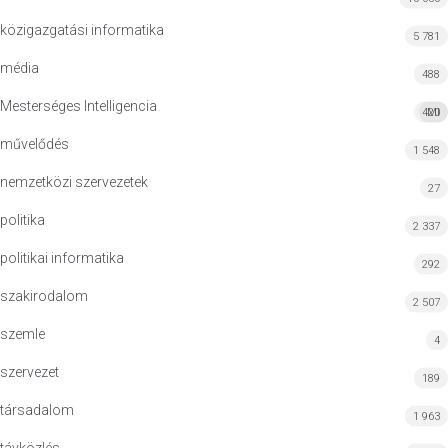
közigazgatási informatika
5 781
média
488
Mesterséges Intelligencia
420
MI
művelődés
1 548
nemzetközi szervezetek
27
politika
2 337
politikai informatika
292
szakirodalom
2 507
szemle
4
szervezet
189
társadalom
1 963