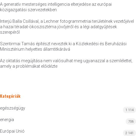
A generatív mesterséges intelligencia elterjedése az európai
közigazgatási szervezetekben
Interjú Balla Csillával, a Lechner fotogrammetriai területének vezetőjével
a hazai téradat-ökoszisztéma jövőjéről és a légi adatgyűjtések
szerepéről
Szentirmai Tamás építészt nevezték ki a Közlekedési és Beruházási
Minisztérium helyettes államtitkárává
Az oktatás megújítása nem valósulhat meg ugyanazzal a szemlélettel,
amely a problémákat előidézte
Kategóriák
egészségügy
1 114
energia
706
Európai Unió
2 141