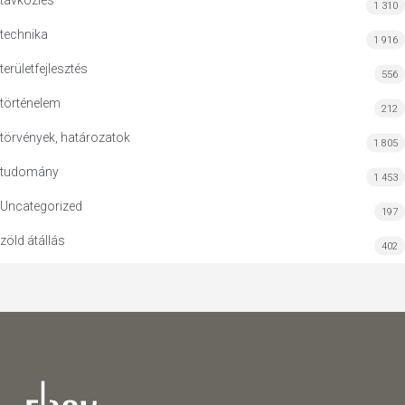
távközlés
1 310
technika
1 916
területfejlesztés
556
történelem
212
törvények, határozatok
1 805
tudomány
1 453
Uncategorized
197
zöld átállás
402