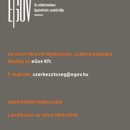
Az eGov Hírlevél tájékoztató, szakmai kiadvány.
Kiadója az
eGov Kft.
E-mail cím:
szerkesztoseg@egov.hu
Adatvédelmi tájékoztató
Leiratkozás az eGov Hírlevélről