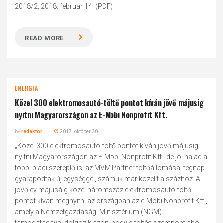
2018/2; 2018. február 14. (PDF)
READ MORE
ENERGIA
Közel 300 elektromosautó-töltő pontot kíván jövő májusig
nyitni Magyarországon az E-Mobi Nonprofit Kft.
by
redaktor
2017. október 30.
„Közel 300 elektromosautó-töltő pontot kíván jövő májusig
nyitni Magyarországon az E-Mobi Nonprofit Kft., de jól halad a
többi piaci szereplő is: az MVM Partner töltőállomásai tegnap
gyarapodtak új egységgel, számuk már közelít a százhoz. A
jövő év májusáig közel háromszáz elektromos­autó-­töltő
pontot kíván megnyitni az országban az e-Mobi Nonprofit Kft.,
amely a Nemzetgazdasági Minisztérium (NGM)
támogatásával dolgozik azon, hogy e-töltés szempontjából