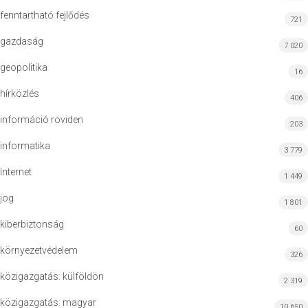
fenntartható fejlődés
721
gazdaság
7 020
geopolitika
16
hírközlés
406
információ röviden
203
informatika
3 779
Internet
1 449
jog
1 801
kiberbiztonság
60
környezetvédelem
326
közigazgatás: külföldön
2 319
közigazgatás: magyar
10 650