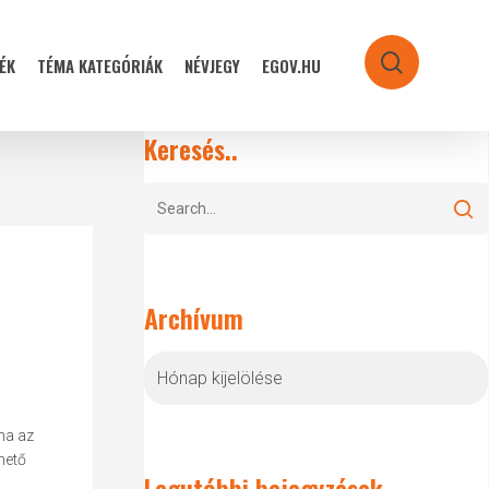
ÉK
TÉMA KATEGÓRIÁK
NÉVJEGY
EGOV.HU
search
Keresés..
Archívum
Archívum
ha az
hető
Legutóbbi bejegyzések