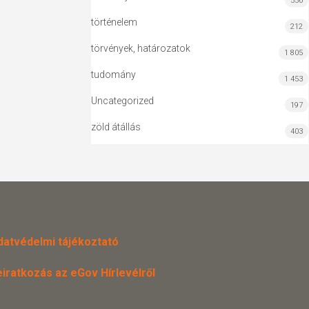
556
történelem
212
törvények, határozatok
1 805
tudomány
1 453
Uncategorized
197
zöld átállás
403
datvédelmi tájékoztató
eiratkozás az eGov Hírlevélről