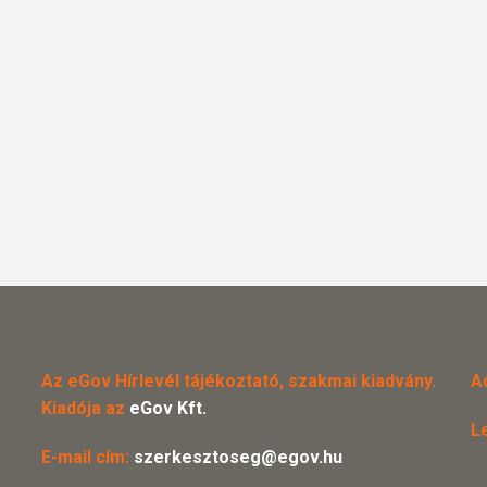
Az eGov Hírlevél tájékoztató, szakmai kiadvány.
A
Kiadója az
eGov Kft.
L
E-mail cím:
szerkesztoseg@egov.hu