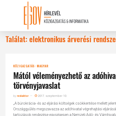
Skip
to
main
content
Találat: elektronikus árverési rendsze
KÖZIGAZGATÁS: MAGYAR
Mától véleményezhető az adóhivat
törvényjavaslat
by
redaktor
2017. szeptember 10.
„A bürokrácia- és az eljárási költségek csökkentése mellett jel
Országgyűlés megszavazza az adóhivatal végrehajtási eljárását
tartozások rendezése egységesen a Nemzeti Adó- és Vámhivatal