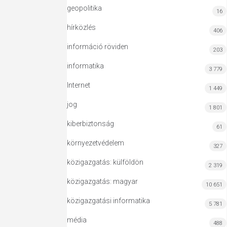
geopolitika
16
hírközlés
406
információ röviden
203
informatika
3 779
Internet
1 449
jog
1 801
kiberbiztonság
61
környezetvédelem
327
közigazgatás: külföldön
2 319
közigazgatás: magyar
10 651
közigazgatási informatika
5 781
média
488