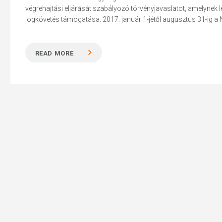
végrehajtási eljárását szabályozó törvényjavaslatot, amelynek l
jogkövetés támogatása. 2017. január 1-jétől augusztus 31-ig a N
READ MORE
Hit enter to search or ESC to close