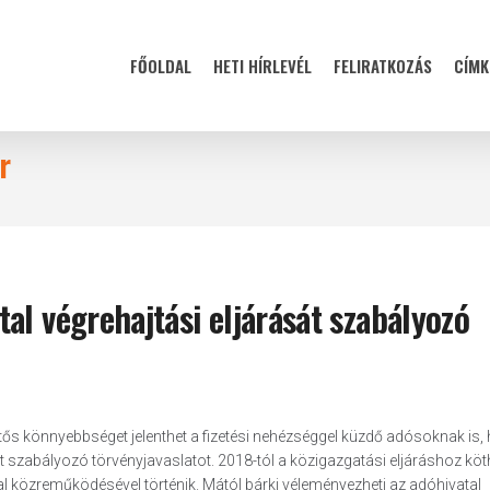
FŐOLDAL
HETI HÍRLEVÉL
FELIRATKOZÁS
CÍMK
r
al végrehajtási eljárását szabályozó
entős könnyebbséget jelenthet a fizetési nehézséggel küzdő adósoknak is, 
 szabályozó törvényjavaslatot. 2018-tól a közigazgatási eljáráshoz köt
 közreműködésével történik. Mától bárki véleményezheti az adóhivatal