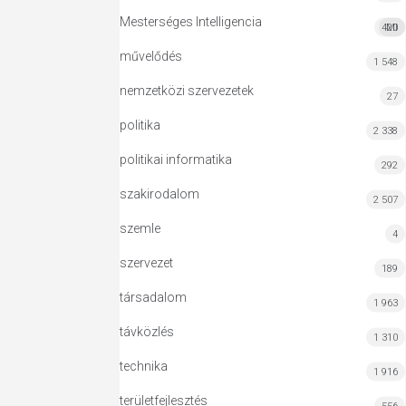
Mesterséges Intelligencia
420
MI
művelődés
1 548
nemzetközi szervezetek
27
politika
2 338
politikai informatika
292
szakirodalom
2 507
szemle
4
szervezet
189
társadalom
1 963
távközlés
1 310
technika
1 916
területfejlesztés