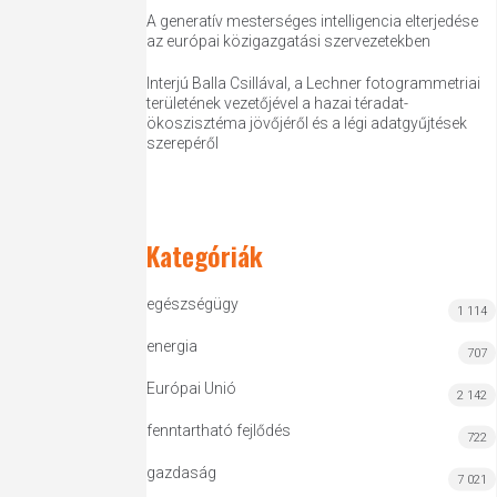
A generatív mesterséges intelligencia elterjedése
az európai közigazgatási szervezetekben
Interjú Balla Csillával, a Lechner fotogrammetriai
területének vezetőjével a hazai téradat-
ökoszisztéma jövőjéről és a légi adatgyűjtések
szerepéről
Kategóriák
egészségügy
1 114
energia
707
Európai Unió
2 142
fenntartható fejlődés
722
gazdaság
7 021