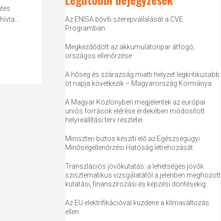
ntes
ívta...
Az ENISA bővíti szerepvállalását a CVE
Programban
Megkezdődött az akkumulátoripar átfogó,
országos ellenőrzése
A hőség és szárazság miatti helyzet legkritikusabb
öt napja következik – Magyarország Kormánya
A Magyar Közlönyben megjelentek az európai
uniós források elérése érdekében módosított
helyreállítási terv részletei
Miniszteri biztos készíti elő az Egészségügyi
Minőségellenőrzési Hatóság létrehozását
Transzlációs jövőkutatás: a lehetséges jövők
szisztematikus vizsgálatától a jelenben meghozott
kutatási, finanszírozási és képzési döntésekig
Az EU elektrifikációval küzdene a klímaváltozás
ellen