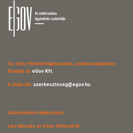
Az eGov Hírlevél tájékoztató, szakmai kiadvány.
Kiadója az
eGov Kft.
E-mail cím:
szerkesztoseg@egov.hu
Adatvédelmi tájékoztató
Leiratkozás az eGov Hírlevélről