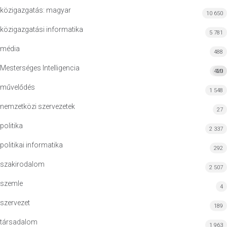
közigazgatás: magyar
10 650
közigazgatási informatika
5 781
média
488
Mesterséges Intelligencia
420
MI
művelődés
1 548
nemzetközi szervezetek
27
politika
2 337
politikai informatika
292
szakirodalom
2 507
szemle
4
szervezet
189
társadalom
1 963