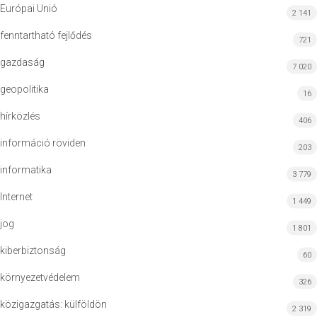
Európai Unió
2 141
fenntartható fejlődés
721
gazdaság
7 020
geopolitika
16
hírközlés
406
információ röviden
203
informatika
3 779
Internet
1 449
jog
1 801
kiberbiztonság
60
környezetvédelem
326
közigazgatás: külföldön
2 319