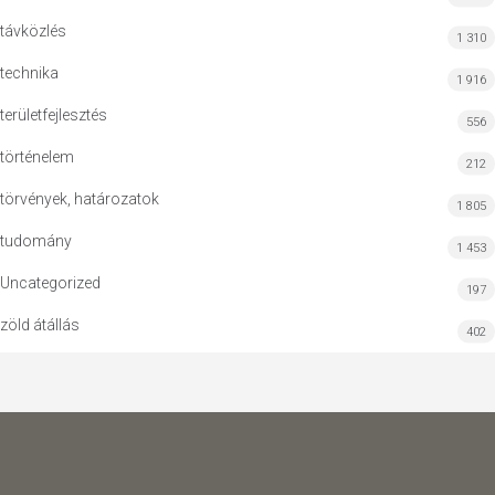
távközlés
1 310
technika
1 916
területfejlesztés
556
történelem
212
törvények, határozatok
1 805
tudomány
1 453
Uncategorized
197
zöld átállás
402