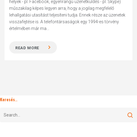
helyek - pl. Facebook, egyenrangú üzenetküldés - pl. Skype)
műszakilag képes legyen arra, hogy a jogilag megfelelő
lehallgatási utasítást teljesíteni tudja. Ennek része az üzenetek
visszafejtése is. A telefontársaságok egy 1994-es törvény
értelmében már ma...
READ MORE
Keresés..