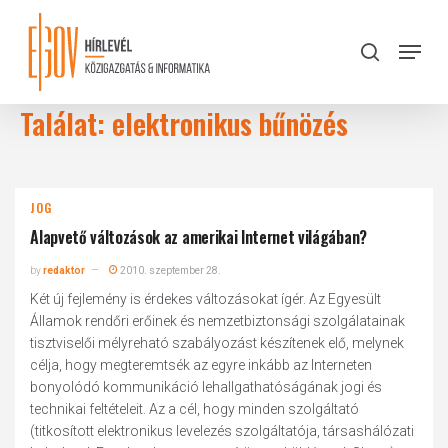
Skip
to
Menu
search
main
Close
content
Menu
Találat: elektronikus bűnözés
JOG
Alapvető változások az amerikai Internet világában?
by
redaktor
2010. szeptember 28.
Két új fejlemény is érdekes változásokat ígér. Az Egyesült
Államok rendőri erőinek és nemzetbiztonsági szolgálatainak
tisztviselői mélyreható szabályozást készítenek elő, melynek
célja, hogy megteremtsék az egyre inkább az Interneten
bonyolódó kommunikáció lehallgathatóságának jogi és
technikai feltételeit. Az a cél, hogy minden szolgáltató
(titkosított elektronikus levelezés szolgáltatója, társashálózati