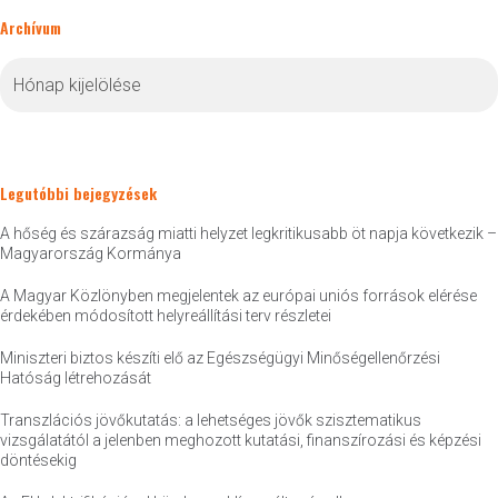
Archívum
Archívum
Legutóbbi bejegyzések
A hőség és szárazság miatti helyzet legkritikusabb öt napja következik –
Magyarország Kormánya
A Magyar Közlönyben megjelentek az európai uniós források elérése
érdekében módosított helyreállítási terv részletei
Miniszteri biztos készíti elő az Egészségügyi Minőségellenőrzési
Hatóság létrehozását
Transzlációs jövőkutatás: a lehetséges jövők szisztematikus
vizsgálatától a jelenben meghozott kutatási, finanszírozási és képzési
döntésekig