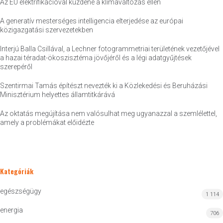
Az EU elektrifikációval küzdene a klímaváltozás ellen
A generatív mesterséges intelligencia elterjedése az európai
közigazgatási szervezetekben
Interjú Balla Csillával, a Lechner fotogrammetriai területének vezetőjével
a hazai téradat-ökoszisztéma jövőjéről és a légi adatgyűjtések
szerepéről
Szentirmai Tamás építészt nevezték ki a Közlekedési és Beruházási
Minisztérium helyettes államtitkárává
Az oktatás megújítása nem valósulhat meg ugyanazzal a szemlélettel,
amely a problémákat előidézte
Kategóriák
egészségügy
1 114
energia
706