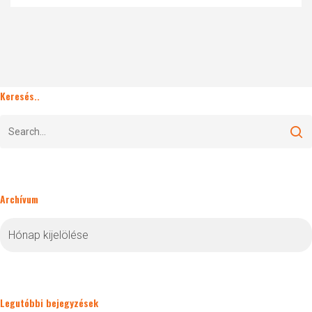
Keresés..
Archívum
Archívum
Legutóbbi bejegyzések