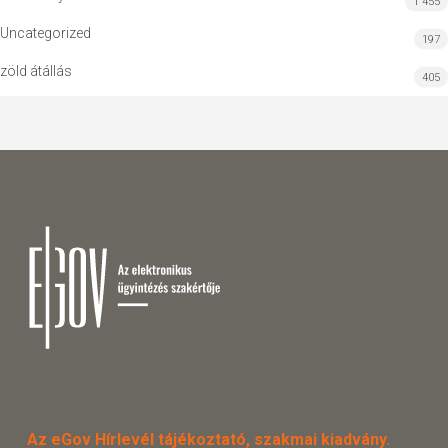
1 455
Uncategorized
197
zöld átállás
405
Az eGov Hírlevél tájékoztató, szakmai kiadvány.