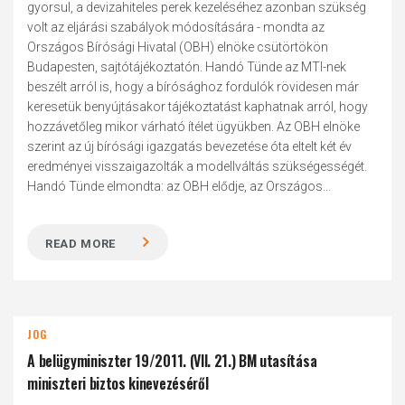
gyorsul, a devizahiteles perek kezeléséhez azonban szükség
volt az eljárási szabályok módosítására - mondta az
Országos Bírósági Hivatal (OBH) elnöke csütörtökön
Budapesten, sajtótájékoztatón. Handó Tünde az MTI-nek
beszélt arról is, hogy a bírósághoz fordulók rövidesen már
keresetük benyújtásakor tájékoztatást kaphatnak arról, hogy
hozzávetőleg mikor várható ítélet ügyükben. Az OBH elnöke
szerint az új bírósági igazgatás bevezetése óta eltelt két év
eredményei visszaigazolták a modellváltás szükségességét.
Handó Tünde elmondta: az OBH elődje, az Országos...
READ MORE
JOG
A belügyminiszter 19/2011. (VII. 21.) BM utasítása
miniszteri biztos kinevezéséről