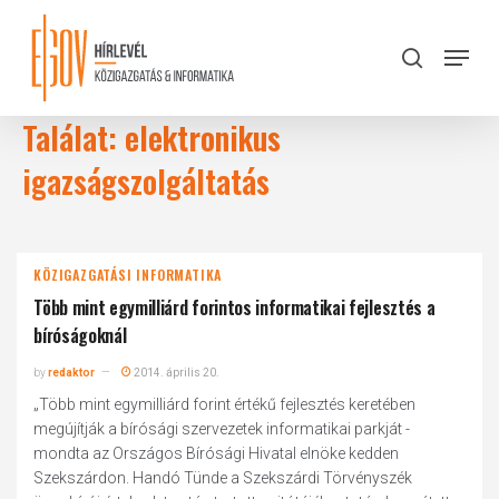
Skip
to
Menu
search
main
Close
content
Menu
Találat: elektronikus
igazságszolgáltatás
KÖZIGAZGATÁSI INFORMATIKA
Több mint egymilliárd forintos informatikai fejlesztés a
bíróságoknál
by
redaktor
2014. április 20.
„Több mint egymilliárd forint értékű fejlesztés keretében
megújítják a bírósági szervezetek informatikai parkját -
mondta az Országos Bírósági Hivatal elnöke kedden
Szekszárdon. Handó Tünde a Szekszárdi Törvényszék