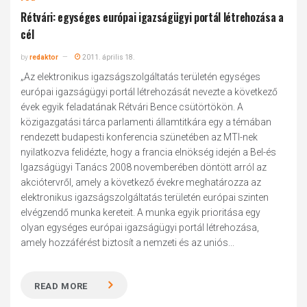
Rétvári: egységes európai igazságügyi portál létrehozása a
cél
by
redaktor
2011. április 18.
„Az elektronikus igazságszolgáltatás területén egységes
európai igazságügyi portál létrehozását nevezte a következő
évek egyik feladatának Rétvári Bence csütörtökön. A
közigazgatási tárca parlamenti államtitkára egy a témában
rendezett budapesti konferencia szünetében az MTI-nek
nyilatkozva felidézte, hogy a francia elnökség idején a Bel-és
Igazságügyi Tanács 2008 novemberében döntött arról az
akciótervről, amely a következő évekre meghatározza az
elektronikus igazságszolgáltatás területén európai szinten
elvégzendő munka kereteit. A munka egyik prioritása egy
olyan egységes európai igazságügyi portál létrehozása,
amely hozzáférést biztosít a nemzeti és az uniós...
READ MORE