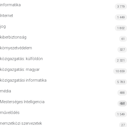
informatika
3 779
Internet
1 449
jog
1 802
kiberbiztonság
61
környezetvédelem
327
közigazgatás: külföldön
2 321
közigazgatás: magyar
10 659
közigazgatási informatika
5 783
média
488
Mesterséges Intelligencia
427
MI
művelődés
1 549
nemzetközi szervezetek
27