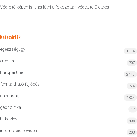
Végre térképen is lehet látni a fokozottan védett területeket
Kategóriák
egészségügy
1 114
energia
707
Európai Unió
2 149
fenntartható fejlődés
724
gazdaság
7 024
geopolitika
17
hírközlés
406
információ röviden
203