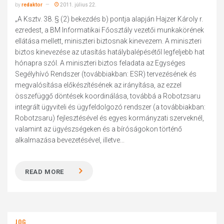
by
redaktor
2011. július 22.
„A Ksztv. 38. § (2) bekezdés b) pontja alapján Hajzer Károly r.
ezredest, a BM Informatikai Főosztály vezetői munkakörének
ellátása mellett, miniszteri biztosnak kinevezem. A miniszteri
biztos kinevezése az utasítás hatálybalépésétől legfeljebb hat
hónapra szól. A miniszteri biztos feladata az Egységes
Segélyhívó Rendszer (továbbiakban: ESR) tervezésének és
megvalósítása előkészítésének az irányítása, az ezzel
összefüggő döntések koordinálása, továbbá a Robotzsaru
integrált ügyviteli és ügyfeldolgozó rendszer (a továbbiakban:
Robotzsaru) fejlesztésével és egyes kormányzati szerveknél,
valamint az ügyészségeken és a bíróságokon történő
alkalmazása bevezetésével, illetve...
READ MORE
JOG