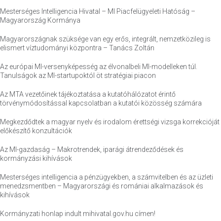
Mesterséges Intelligencia Hivatal – MI Piacfelügyeleti Hatóság –
Magyarország Kormánya
Magyarországnak szüksége van egy erős, integrált, nemzetközileg is
elismert víztudományi központra – Tanács Zoltán
Az európai MI-versenyképesség az élvonalbeli MI-modelleken túl.
Tanulságok az MI-startupoktól öt stratégiai piacon
Az MTA vezetőinek tájékoztatása a kutatóhálózatot érintő
törvénymódosítással kapcsolatban a kutatói közösség számára
Megkezdődtek a magyar nyelv és irodalom érettségi vizsga korrekcióját
előkészítő konzultációk
Az MI-gazdaság – Makrotrendek, iparági átrendeződések és
kormányzási kihívások
Mesterséges intelligencia a pénzügyekben, a számvitelben és az üzleti
menedzsmentben – Magyarországi és romániai alkalmazások és
kihívások
Kormányzati honlap indult mihivatal.gov.hu címen!