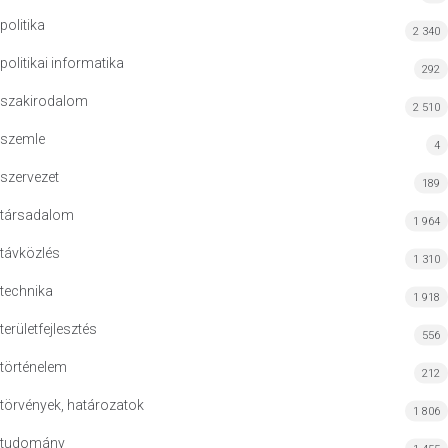
politika
2 340
politikai informatika
292
szakirodalom
2 510
szemle
4
szervezet
189
társadalom
1 964
távközlés
1 310
technika
1 918
területfejlesztés
556
történelem
212
törvények, határozatok
1 806
tudomány