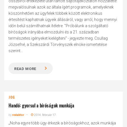
összbírói értekezlete után tartott sajtótájékoztatón hozzátette:
megvalósulnak azok az általa ígért programok, amelyeknek
köszönhetően az ügyfelek többek között elektronikus
értesítést kaphatnak ügyeik állásáról, vagy arról, hogy mennyi
időn belül számíthatnak ítéletre. "Próbálunk a szolgáltató
bíróságok irányába elmozdulni és a 21. században
természetes igényeket kielégíteni" - jegyezte meg. Csullag
Józsefné, a Szekszárdi Törvényszék elnöke ismertetése
szerint...
READ MORE
JOG
Handó: gyorsul a bíróságok munkája
by
redaktor
2014. február 17.
„Noha egyre több ügy érkezik a bíróságokhoz, azok munkája