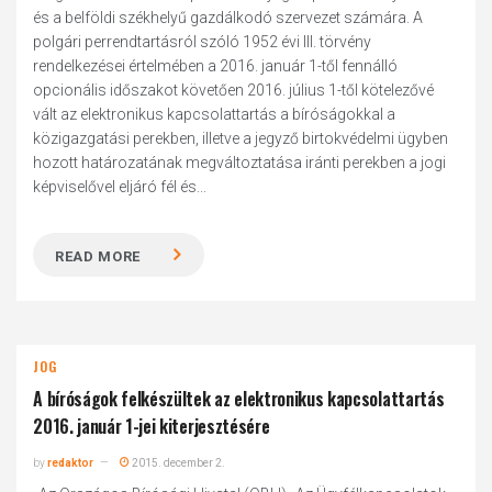
és a belföldi székhelyű gazdálkodó szervezet számára. A
polgári perrendtartásról szóló 1952 évi III. törvény
rendelkezései értelmében a 2016. január 1-től fennálló
opcionális időszakot követően 2016. július 1-től kötelezővé
vált az elektronikus kapcsolattartás a bíróságokkal a
közigazgatási perekben, illetve a jegyző birtokvédelmi ügyben
hozott határozatának megváltoztatása iránti perekben a jogi
képviselővel eljáró fél és...
READ MORE
JOG
A bíróságok felkészültek az elektronikus kapcsolattartás
2016. január 1-jei kiterjesztésére
by
redaktor
2015. december 2.