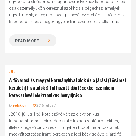
ügyfélkapu elsősorban magánszemélyekhez kapcsolódik, és
csak személyükön keresztül azokhoz a cégekhez, amelyek
ügyeit intézik, a cégkapu pedig – nevéhez méltón - a cégekhez
kapcsolódik, és a cégek ügyeinek intézésére lesz alkalmas....
READ MORE
JOG
A fővárosi és megyei kormányhivatalok és a járási (fővárosi
kerületi) hivatalok által hozott döntésekkel szembeni
keresetlevél elektronikus benyújtása
by
redaktor
2016. július 7.
„2016. július 1-től kötelezővé vált az elektronikus
kapcsolattartás a bíróságokkal a közigazgatási perekben,
illetve a jegyző birtokvédelmi ügyben hozott határozatának
megváltoztatása iránti perekben a jogi képviselővel eljáró fél