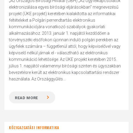
„Az Országos Bírósági Hivatal (OBH) „Az Ügyfélkapcsolatok
elektronizálása egyes bírósági eljárásokban” megnevezésű
projekt (ÜKE projekt) keretében kialakította az informatikai
feltételeket a Polgári perrendtartás elektronikus
kommunikációjára vonatkozó szabályok gyakorlati
alkalmazásához. 2013. január 1. napjától kezdődően a
törvényszéki elsőfokon újonnan induló polgári perekben az
ügyfelek számára – függetlenül attól, hogy képviselővel vagy
képviselő nélkül járnak el - választható az elektronikus
kommunikáció lehetősége. Az ÜKE projekt keretében 2015.
július 1. napjától valamennyi bírósági szinten és ügyszakban
bevezetésre került az elektronikus kapcsolattartási rendszer
használata. Az Országgyűlés...
READ MORE
KÖZIGAZGATÁSI INFORMATIKA