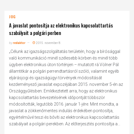
JOG
A javaslat pontosítja az elektronikus kapcsolattartás
szabályait a polgári perben
by
redaktor
2015. november 8.
„Célunk az igazságszolgáltatás területén, hogy a bírósággal
való kommunikáció minél szélesebb körben és minél több
ügyben elektronikus úton történjen – mutatott rá Völner Pál
államtitkár a polgári perrendtartásról szóló, valamint egyéb
eljárásjogi és igazságügyi törvények módosítását
kezdeményező javaslat expozéjában 2015. november 5-én az
Országgyűlésben. Emlékeztetett arra, hogy az elektronikus
kapcsolattartás bevezetésének időpontját többször
módosították, legutóbb 2016. január 1-jére. Mint mondta, a
javaslat a zökkenőmentes indulás érdekében pontosítja,
egyértelművé teszi és bővíti az elektronikus kapcsolattartás
szabályait a polgári perekben. Az előterjesztés pontosítja a...