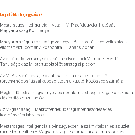
Legutóbbi bejegyzések
Mesterséges Intelligencia Hivatal – MI Piacfelügyeleti Hatóság –
Magyarország Kormánya
Magyarországnak szüksége van egy erős, integrált, nemzetközileg is
elismert víztudományi központra – Tanács Zoltán
Az európai MI-versenyképesség az élvonalbeli MI-modelleken túl.
Tanulságok az MI-startupoktól öt stratégiai piacon
Az MTA vezetőinek tájékoztatása a kutatóhálózatot érintő
törvénymódosítással kapcsolatban a kutatói közösség számára
Megkezdődtek a magyar nyelv és irodalom érettségi vizsga korrekcióját
előkészítő konzultációk
Az MI-gazdaság – Makrotrendek, iparági átrendeződések és
kormányzási kihívások
Mesterséges intelligencia a pénzügyekben, a számvitelben és az üzleti
menedzsmentben – Magyarországi és romániai alkalmazások és