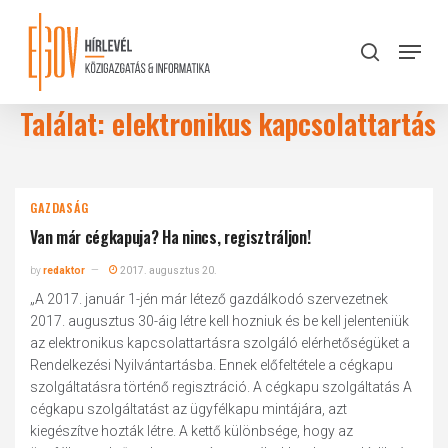
Skip
to
Menu
search
main
Close
content
Menu
Találat: elektronikus kapcsolattartás
GAZDASÁG
Van már cégkapuja? Ha nincs, regisztráljon!
by
redaktor
2017. augusztus 20.
„A 2017. január 1-jén már létező gazdálkodó szervezetnek
2017. augusztus 30-áig létre kell hozniuk és be kell jelenteniük
az elektronikus kapcsolattartásra szolgáló elérhetőségüket a
Rendelkezési Nyilvántartásba. Ennek előfeltétele a cégkapu
szolgáltatásra történő regisztráció. A cégkapu szolgáltatás A
cégkapu szolgáltatást az ügyfélkapu mintájára, azt
kiegészítve hozták létre. A kettő különbsége, hogy az