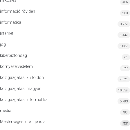
hírközlés
406
információ röviden
203
informatika
3 779
Internet
1 449
jog
1 802
kiberbiztonság
61
környezetvédelem
327
közigazgatás: külföldön
2 321
közigazgatás: magyar
10 659
közigazgatási informatika
5 783
média
488
Mesterséges Intelligencia
427
MI