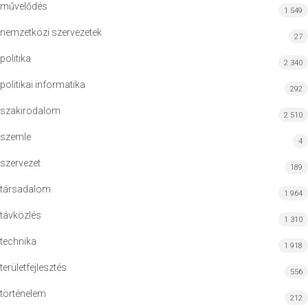
művelődés
1 549
nemzetközi szervezetek
27
politika
2 340
politikai informatika
292
szakirodalom
2 510
szemle
4
szervezet
189
társadalom
1 964
távközlés
1 310
technika
1 918
területfejlesztés
556
történelem
212