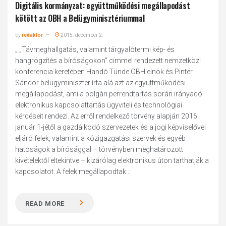
Digitális kormányzat: együttműködési megállapodást
kötött az OBH a Belügyminisztériummal
by
redaktor
2015. december 2.
„ „Távmeghallgatás, valamint tárgyalótermi kép- és
hangrögzítés a bíróságokon” címmel rendezett nemzetközi
konferencia keretében Handó Tünde OBH elnök és Pintér
Sándor belügyminiszter írta alá azt az együttműködési
megállapodást, ami a polgári perrendtartás során irányadó
elektronikus kapcsolattartás ügyviteli és technológiai
kérdéseit rendezi. Az erről rendelkező törvény alapján 2016.
január 1-jétől a gazdálkodó szervezetek és a jogi képviselővel
eljáró felek, valamint a közigazgatási szervek és egyéb
hatóságok a bírósággal – törvényben meghatározott
kivételektől eltekintve – kizárólag elektronikus úton tarthatják a
kapcsolatot. A felek megállapodtak...
READ MORE