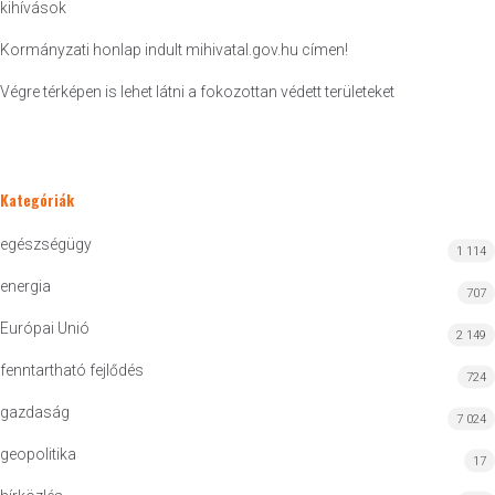
kihívások
Kormányzati honlap indult mihivatal.gov.hu címen!
Végre térképen is lehet látni a fokozottan védett területeket
Kategóriák
egészségügy
1 114
energia
707
Európai Unió
2 149
fenntartható fejlődés
724
gazdaság
7 024
geopolitika
17