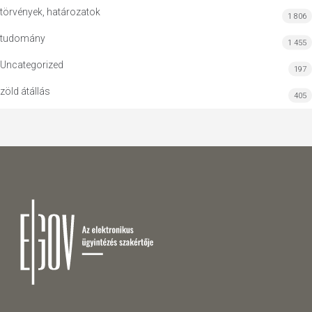
törvények, határozatok
1 806
tudomány
1 455
Uncategorized
197
zöld átállás
405