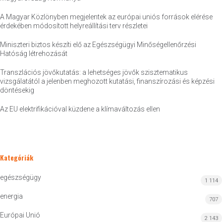
A Magyar Közlönyben megjelentek az európai uniós források elérése
érdekében módosított helyreállítási terv részletei
Miniszteri biztos készíti elő az Egészségügyi Minőségellenőrzési
Hatóság létrehozását
Transzlációs jövőkutatás: a lehetséges jövők szisztematikus
vizsgálatától a jelenben meghozott kutatási, finanszírozási és képzési
döntésekig
Az EU elektrifikációval küzdene a klímaváltozás ellen
Kategóriák
egészségügy
1 114
energia
707
Európai Unió
2 143