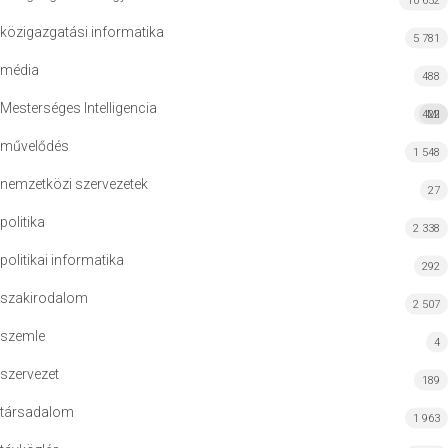
10 652
közigazgatási informatika
5 781
média
488
Mesterséges Intelligencia
422
MI
művelődés
1 548
nemzetközi szervezetek
27
politika
2 338
politikai informatika
292
szakirodalom
2 507
szemle
4
szervezet
189
társadalom
1 963