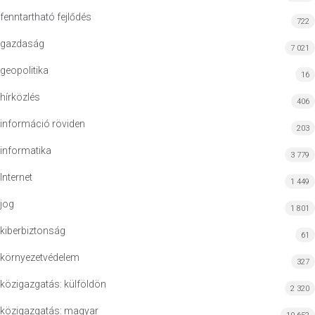
fenntartható fejlődés
722
gazdaság
7 021
geopolitika
16
hírközlés
406
információ röviden
203
informatika
3 779
Internet
1 449
jog
1 801
kiberbiztonság
61
környezetvédelem
327
közigazgatás: külföldön
2 320
közigazgatás: magyar