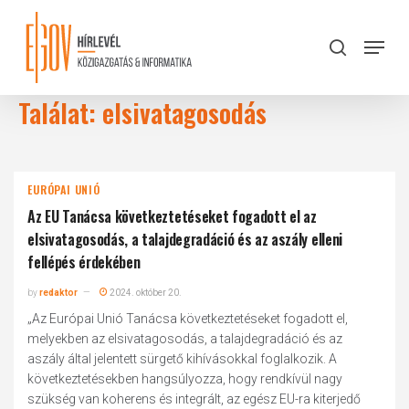
Skip
to
Menu
search
main
Close
content
Menu
Találat: elsivatagosodás
EURÓPAI UNIÓ
Az EU Tanácsa következtetéseket fogadott el az
elsivatagosodás, a talajdegradáció és az aszály elleni
fellépés érdekében
by
redaktor
2024. október 20.
„Az Európai Unió Tanácsa következtetéseket fogadott el,
melyekben az elsivatagosodás, a talajdegradáció és az
aszály által jelentett sürgető kihívásokkal foglalkozik. A
következtetésekben hangsúlyozza, hogy rendkívül nagy
szükség van koherens és integrált, az egész EU-ra kiterjedő