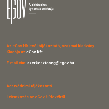
Az eGov Hírlevél tájékoztató, szakmai kiadvány.
Kiadója az
eGov Kft.
E-mail cím:
szerkesztoseg@egov.hu
Adatvédelmi tájékoztató
Leiratkozás az eGov Hírlevélről