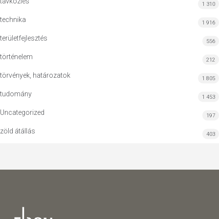
távközlés
1 310
technika
1 916
területfejlesztés
556
történelem
212
törvények, határozatok
1 805
tudomány
1 453
Uncategorized
197
zöld átállás
403