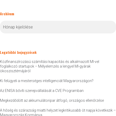
Archívum
Archívum
Legutóbbi bejegyzések
Közfinanszírozású számítási kapacitás és alkalmazott MI-vel
foglalkozó startupok – Mélyelemzés a lengyel MI-gyárak
ökoszisztémájáról
Ki felügyeli a mesterséges intelligenciát Magyarországon?
Az ENISA bővíti szerepvállalását a CVE Programban
Megkezdődött az akkumulátoripar átfogó, országos ellenőrzése
A hőség és szárazság miatti helyzet legkritikusabb öt napja következik –
Magyarország Kormánya