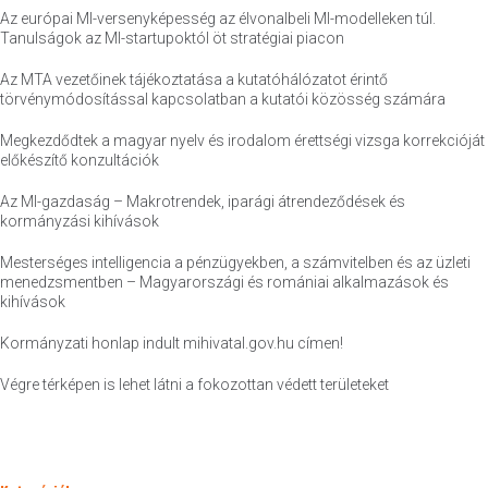
Az európai MI-versenyképesség az élvonalbeli MI-modelleken túl.
Tanulságok az MI-startupoktól öt stratégiai piacon
Az MTA vezetőinek tájékoztatása a kutatóhálózatot érintő
törvénymódosítással kapcsolatban a kutatói közösség számára
Megkezdődtek a magyar nyelv és irodalom érettségi vizsga korrekcióját
előkészítő konzultációk
Az MI-gazdaság – Makrotrendek, iparági átrendeződések és
kormányzási kihívások
Mesterséges intelligencia a pénzügyekben, a számvitelben és az üzleti
menedzsmentben – Magyarországi és romániai alkalmazások és
kihívások
Kormányzati honlap indult mihivatal.gov.hu címen!
Végre térképen is lehet látni a fokozottan védett területeket