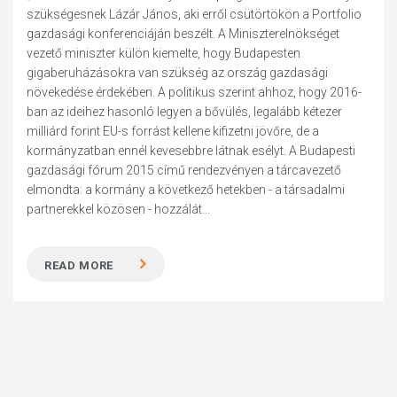
szükségesnek Lázár János, aki erről csütörtökön a Portfolio
gazdasági konferenciáján beszélt. A Miniszterelnökséget
vezető miniszter külön kiemelte, hogy Budapesten
gigaberuházásokra van szükség az ország gazdasági
növekedése érdekében. A politikus szerint ahhoz, hogy 2016-
ban az ideihez hasonló legyen a bővülés, legalább kétezer
milliárd forint EU-s forrást kellene kifizetni jövőre, de a
kormányzatban ennél kevesebbre látnak esélyt. A Budapesti
gazdasági fórum 2015 című rendezvényen a tárcavezető
elmondta: a kormány a következő hetekben - a társadalmi
partnerekkel közösen - hozzálát...
READ MORE