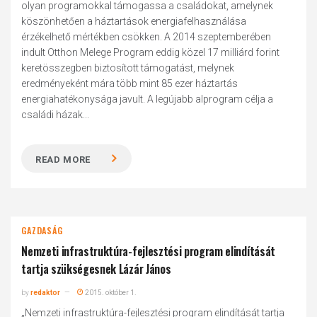
olyan programokkal támogassa a családokat, amelynek
köszönhetően a háztartások energiafelhasználása
érzékelhető mértékben csökken. A 2014 szeptemberében
indult Otthon Melege Program eddig közel 17 milliárd forint
keretösszegben biztosított támogatást, melynek
eredményeként mára több mint 85 ezer háztartás
energiahatékonysága javult. A legújabb alprogram célja a
családi házak...
READ MORE
GAZDASÁG
Nemzeti infrastruktúra-fejlesztési program elindítását
tartja szükségesnek Lázár János
by
redaktor
2015. október 1.
„Nemzeti infrastruktúra-fejlesztési program elindítását tartja