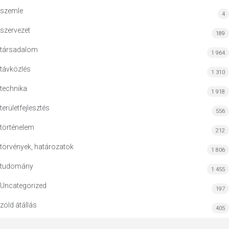
szemle
4
szervezet
189
társadalom
1 964
távközlés
1 310
technika
1 918
területfejlesztés
556
történelem
212
törvények, határozatok
1 806
tudomány
1 455
Uncategorized
197
zöld átállás
405