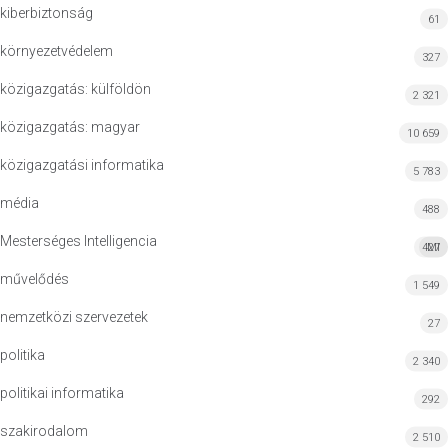
kiberbiztonság
61
környezetvédelem
327
közigazgatás: külföldön
2 321
közigazgatás: magyar
10 659
közigazgatási informatika
5 783
média
488
Mesterséges Intelligencia
427
MI
művelődés
1 549
nemzetközi szervezetek
27
politika
2 340
politikai informatika
292
szakirodalom
2 510