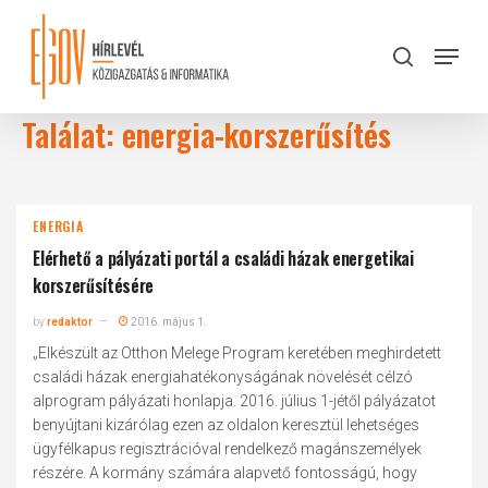
Skip
to
Menu
search
main
Close
content
Menu
Találat: energia-korszerűsítés
ENERGIA
Elérhető a pályázati portál a családi házak energetikai
korszerűsítésére
by
redaktor
2016. május 1.
„Elkészült az Otthon Melege Program keretében meghirdetett
családi házak energiahatékonyságának növelését célzó
alprogram pályázati honlapja. 2016. július 1-jétől pályázatot
benyújtani kizárólag ezen az oldalon keresztül lehetséges
ügyfélkapus regisztrációval rendelkező magánszemélyek
részére. A kormány számára alapvető fontosságú, hogy