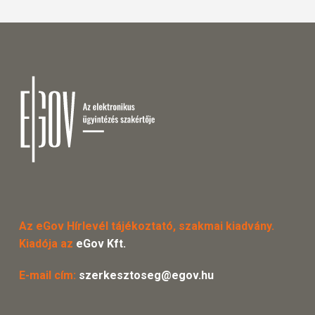
Az eGov Hírlevél tájékoztató, szakmai kiadvány.
Kiadója az
eGov Kft.
E-mail cím:
szerkesztoseg@egov.hu