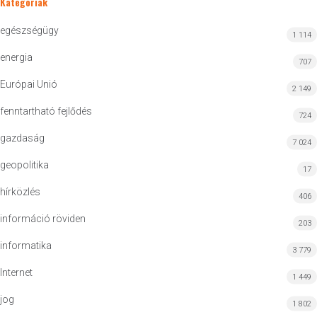
Kategóriák
egészségügy
1 114
energia
707
Európai Unió
2 149
fenntartható fejlődés
724
gazdaság
7 024
geopolitika
17
hírközlés
406
információ röviden
203
informatika
3 779
Internet
1 449
jog
1 802