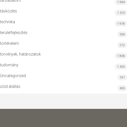
társadalom
1 964
távközlés
1 310
technika
1 918
területfejlesztés
556
történelem
212
törvények, határozatok
1 806
tudomány
1 455
Uncategorized
197
zöld átállás
405