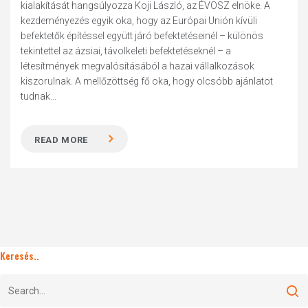
kialakítását hangsúlyozza Koji László, az ÉVOSZ elnöke. A
kezdeményezés egyik oka, hogy az Európai Unión kívüli
befektetők építéssel együtt járó befektetéseinél – különös
tekintettel az ázsiai, távolkeleti befektetéseknél – a
létesítmények megvalósításából a hazai vállalkozások
kiszorulnak. A mellőzöttség fő oka, hogy olcsóbb ajánlatot
tudnak...
READ MORE
Keresés..