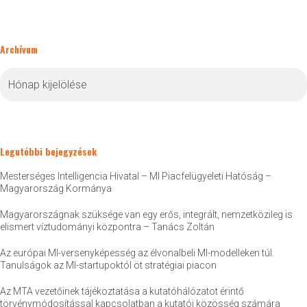
Archívum
Archívum
Legutóbbi bejegyzések
Mesterséges Intelligencia Hivatal – MI Piacfelügyeleti Hatóság –
Magyarország Kormánya
Magyarországnak szüksége van egy erős, integrált, nemzetközileg is
elismert víztudományi központra – Tanács Zoltán
Az európai MI-versenyképesség az élvonalbeli MI-modelleken túl.
Tanulságok az MI-startupoktól öt stratégiai piacon
Az MTA vezetőinek tájékoztatása a kutatóhálózatot érintő
törvénymódosítással kapcsolatban a kutatói közösség számára