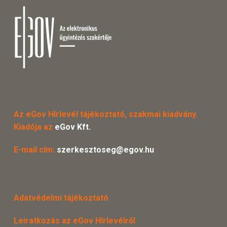
Az eGov Hírlevél tájékoztató, szakmai kiadvány.
Kiadója az
eGov Kft.
E-mail cím:
szerkesztoseg@egov.hu
Adatvédelmi tájékoztató
Leiratkozás az eGov Hírlevélről