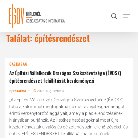
Skip
to
Menu
search
main
Close
content
Menu
Találat: építésrendészet
GAZDASÁG
Az Építési Vállalkozók Országos Szakszövetsége (ÉVOSZ)
építésrendészet felállítását kezdeményezi
by
redaktor
2025. augusztus 4.
„Az Építési Vállalkozók Országos Szakszövetsége (ÉVOSZ)
több alkalommal megfogalmazta már az építésgazdaságot
érintő versenytorzító aggályait, amely a piac ellenőrzésének
hiányában burjánzik. Az illetékes hatóságoknál most újra
kezdeményeztük a valós és célzott helyszíni ellenőrzéseket, és
ehhez ÉPÍTÉSRENDÉSZET felállítását, hatáskörének