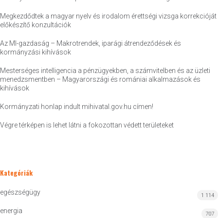
Megkezdődtek a magyar nyelv és irodalom érettségi vizsga korrekcióját
előkészítő konzultációk
Az MI-gazdaság – Makrotrendek, iparági átrendeződések és
kormányzási kihívások
Mesterséges intelligencia a pénzügyekben, a számvitelben és az üzleti
menedzsmentben – Magyarországi és romániai alkalmazások és
kihívások
Kormányzati honlap indult mihivatal.gov.hu címen!
Végre térképen is lehet látni a fokozottan védett területeket
Kategóriák
egészségügy
1 114
energia
707