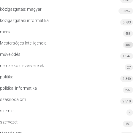
közigazgatás: magyar
10 659
közigazgatási informatika
5 783
média
488
Mesterséges Intelligencia
427
MI
művelődés
1 549
nemzetközi szervezetek
27
politika
2 340
politikai informatika
292
szakirodalom
2 510
szemle
4
szervezet
189