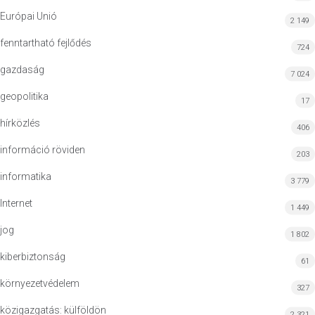
Európai Unió
2 149
fenntartható fejlődés
724
gazdaság
7 024
geopolitika
17
hírközlés
406
információ röviden
203
informatika
3 779
Internet
1 449
jog
1 802
kiberbiztonság
61
környezetvédelem
327
közigazgatás: külföldön
2 321