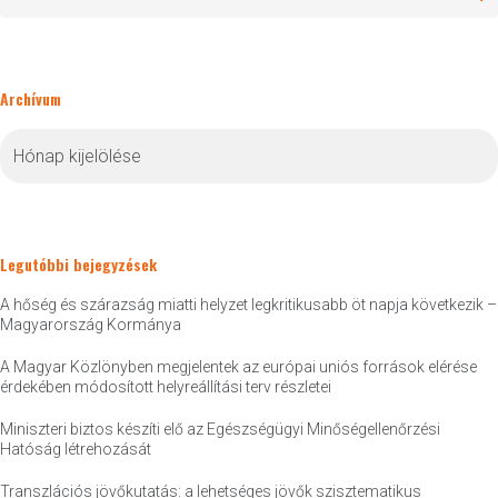
Archívum
Archívum
Legutóbbi bejegyzések
A hőség és szárazság miatti helyzet legkritikusabb öt napja következik –
Magyarország Kormánya
A Magyar Közlönyben megjelentek az európai uniós források elérése
érdekében módosított helyreállítási terv részletei
Miniszteri biztos készíti elő az Egészségügyi Minőségellenőrzési
Hatóság létrehozását
Transzlációs jövőkutatás: a lehetséges jövők szisztematikus