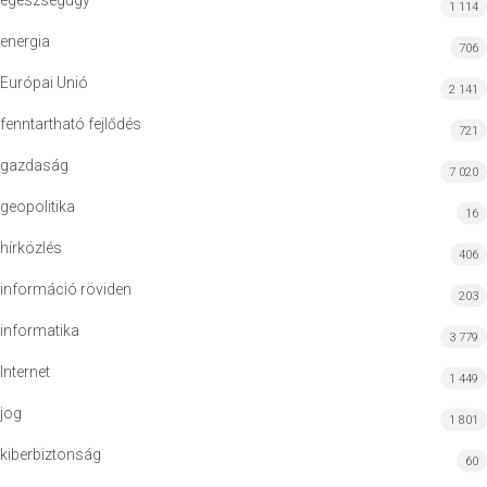
egészségügy
1 114
energia
706
Európai Unió
2 141
fenntartható fejlődés
721
gazdaság
7 020
geopolitika
16
hírközlés
406
információ röviden
203
informatika
3 779
Internet
1 449
jog
1 801
kiberbiztonság
60