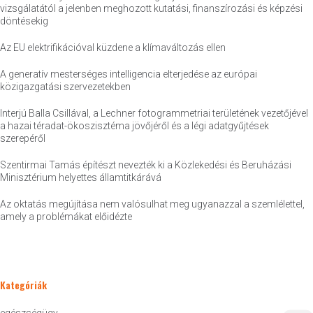
vizsgálatától a jelenben meghozott kutatási, finanszírozási és képzési
döntésekig
Az EU elektrifikációval küzdene a klímaváltozás ellen
A generatív mesterséges intelligencia elterjedése az európai
közigazgatási szervezetekben
Interjú Balla Csillával, a Lechner fotogrammetriai területének vezetőjével
a hazai téradat-ökoszisztéma jövőjéről és a légi adatgyűjtések
szerepéről
Szentirmai Tamás építészt nevezték ki a Közlekedési és Beruházási
Minisztérium helyettes államtitkárává
Az oktatás megújítása nem valósulhat meg ugyanazzal a szemlélettel,
amely a problémákat előidézte
Kategóriák