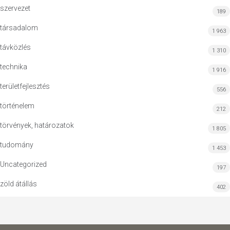
szervezet
189
társadalom
1 963
távközlés
1 310
technika
1 916
területfejlesztés
556
történelem
212
törvények, határozatok
1 805
tudomány
1 453
Uncategorized
197
zöld átállás
402