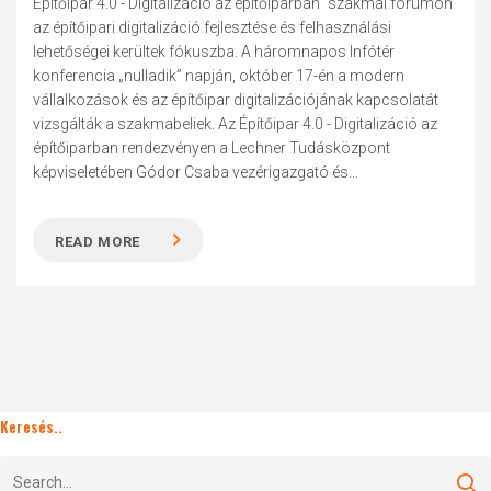
Építőipar 4.0 - Digitalizáció az építőiparban” szakmai fórumon
az építőipari digitalizáció fejlesztése és felhasználási
lehetőségei kerültek fókuszba. A háromnapos Infótér
konferencia „nulladik” napján, október 17-én a modern
vállalkozások és az építőipar digitalizációjának kapcsolatát
vizsgálták a szakmabeliek. Az Építőipar 4.0 - Digitalizáció az
építőiparban rendezvényen a Lechner Tudásközpont
képviseletében Gódor Csaba vezérigazgató és...
READ MORE
Keresés..