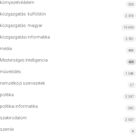
környezetvédelem
326
közigazgatás: külföldön
2 319
közigazgatás: magyar
10 650
közigazgatási informatika
5 781
média
488
Mesterséges Intelligencia
420
MI
művelődés
1 548
nemzetközi szervezetek
27
politika
2 337
politikai informatika
292
szakirodalom
2 507
szemle
4