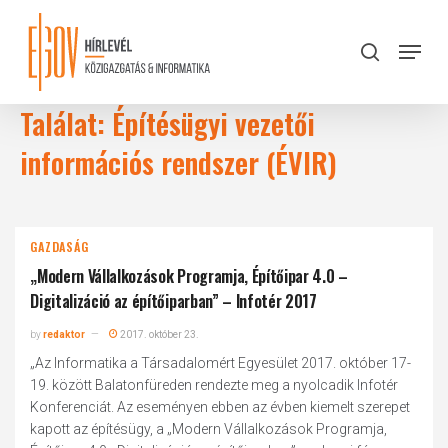
Skip
to
Menu
search
main
Close
content
Menu
Találat: Építésügyi vezetői
információs rendszer (ÉVIR)
GAZDASÁG
„Modern Vállalkozások Programja, Építőipar 4.0 –
Digitalizáció az építőiparban” – Infotér 2017
by
redaktor
2017. október 23.
„Az Informatika a Társadalomért Egyesület 2017. október 17-
19. között Balatonfüreden rendezte meg a nyolcadik Infotér
Konferenciát. Az eseményen ebben az évben kiemelt szerepet
kapott az építésügy, a „Modern Vállalkozások Programja,