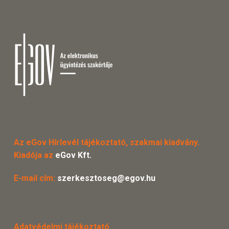
Az eGov Hírlevél tájékoztató, szakmai kiadvány.
Kiadója az
eGov Kft.
E-mail cím:
szerkesztoseg@egov.hu
Adatvédelmi tájékoztató