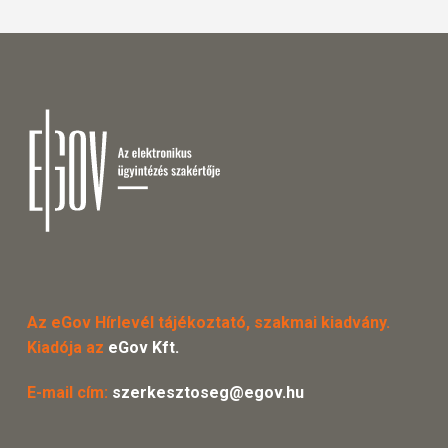
Az eGov Hírlevél tájékoztató, szakmai kiadvány.
Kiadója az
eGov Kft.
E-mail cím:
szerkesztoseg@egov.hu