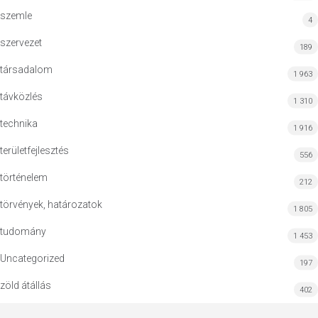
szemle
4
szervezet
189
társadalom
1 963
távközlés
1 310
technika
1 916
területfejlesztés
556
történelem
212
törvények, határozatok
1 805
tudomány
1 453
Uncategorized
197
zöld átállás
402