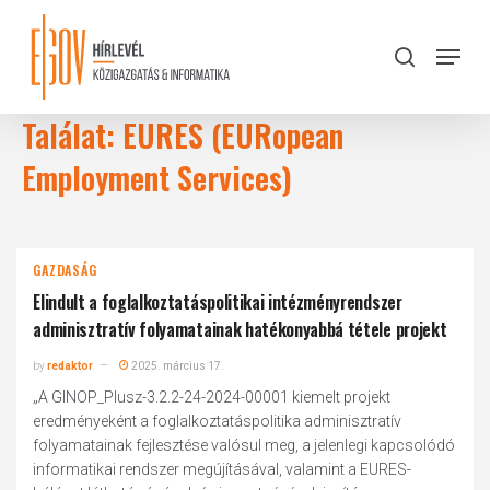
Skip
to
Menu
search
main
Close
content
Menu
Találat: EURES (EURopean
Employment Services)
GAZDASÁG
Elindult a foglalkoztatáspolitikai intézményrendszer
adminisztratív folyamatainak hatékonyabbá tétele projekt
by
redaktor
2025. március 17.
„A GINOP_Plusz-3.2.2-24-2024-00001 kiemelt projekt
eredményeként a foglalkoztatáspolitika adminisztratív
folyamatainak fejlesztése valósul meg, a jelenlegi kapcsolódó
informatikai rendszer megújításával, valamint a EURES-