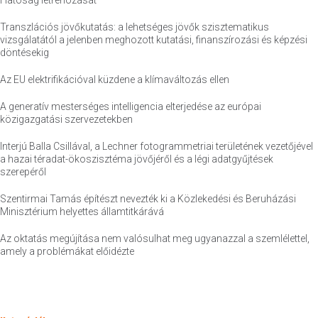
Hatóság létrehozását
Transzlációs jövőkutatás: a lehetséges jövők szisztematikus
vizsgálatától a jelenben meghozott kutatási, finanszírozási és képzési
döntésekig
Az EU elektrifikációval küzdene a klímaváltozás ellen
A generatív mesterséges intelligencia elterjedése az európai
közigazgatási szervezetekben
Interjú Balla Csillával, a Lechner fotogrammetriai területének vezetőjével
a hazai téradat-ökoszisztéma jövőjéről és a légi adatgyűjtések
szerepéről
Szentirmai Tamás építészt nevezték ki a Közlekedési és Beruházási
Minisztérium helyettes államtitkárává
Az oktatás megújítása nem valósulhat meg ugyanazzal a szemlélettel,
amely a problémákat előidézte