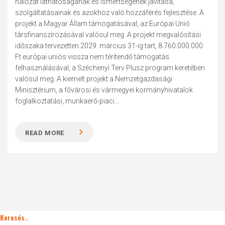
hálózat láthatóságának és ismertségének javítása,
szolgáltatásainak és azokhoz való hozzáférés fejlesztése. A
projekt a Magyar Állam támogatásával, az Európai Unió
társfinanszírozásával valósul meg. A projekt megvalósítási
időszaka tervezetten 2029. március 31-ig tart, 8.760.000.000
Ft európai uniós vissza nem térítendő támogatás
felhasználásával, a Széchenyi Terv Plusz program keretében
valósul meg. A kiemelt projekt a Nemzetgazdasági
Minisztérium, a fővárosi és vármegyei kormányhivatalok
foglalkoztatási, munkaerő-piaci...
READ MORE
Keresés..