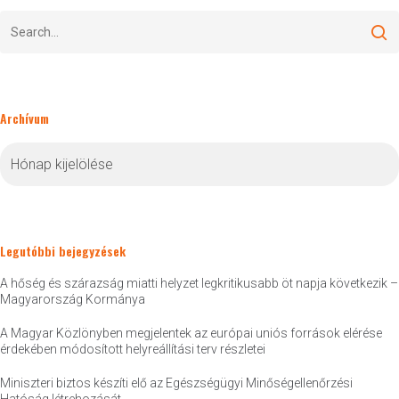
Archívum
Archívum
Legutóbbi bejegyzések
A hőség és szárazság miatti helyzet legkritikusabb öt napja következik –
Magyarország Kormánya
A Magyar Közlönyben megjelentek az európai uniós források elérése
érdekében módosított helyreállítási terv részletei
Miniszteri biztos készíti elő az Egészségügyi Minőségellenőrzési