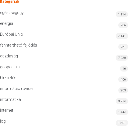
Kategóriák
egészségügy
1 114
energia
706
Európai Unió
2 141
fenntartható fejlődés
721
gazdaság
7 020
geopolitika
16
hírközlés
406
információ röviden
203
informatika
3 779
Internet
1 449
jog
1 801