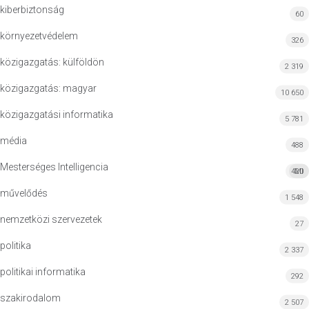
kiberbiztonság
60
környezetvédelem
326
közigazgatás: külföldön
2 319
közigazgatás: magyar
10 650
közigazgatási informatika
5 781
média
488
Mesterséges Intelligencia
420
MI
művelődés
1 548
nemzetközi szervezetek
27
politika
2 337
politikai informatika
292
szakirodalom
2 507