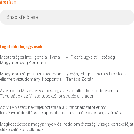
Archívum
Archívum
Legutóbbi bejegyzések
Mesterséges Intelligencia Hivatal – MI Piacfelügyeleti Hatóság –
Magyarország Kormánya
Magyarországnak szüksége van egy erős, integrált, nemzetközileg is
elismert víztudományi központra – Tanács Zoltán
Az európai MI-versenyképesség az élvonalbeli MI-modelleken túl.
Tanulságok az MI-startupoktól öt stratégiai piacon
Az MTA vezetőinek tájékoztatása a kutatóhálózatot érintő
törvénymódosítással kapcsolatban a kutatói közösség számára
Megkezdődtek a magyar nyelv és irodalom érettségi vizsga korrekcióját
előkészítő konzultációk