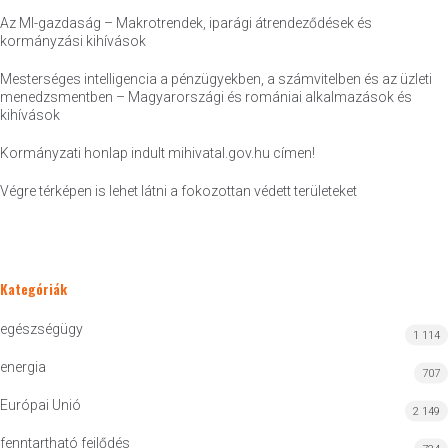
Az MI-gazdaság – Makrotrendek, iparági átrendeződések és
kormányzási kihívások
Mesterséges intelligencia a pénzügyekben, a számvitelben és az üzleti
menedzsmentben – Magyarországi és romániai alkalmazások és
kihívások
Kormányzati honlap indult mihivatal.gov.hu címen!
Végre térképen is lehet látni a fokozottan védett területeket
Kategóriák
egészségügy
1 114
energia
707
Európai Unió
2 149
fenntartható fejlődés