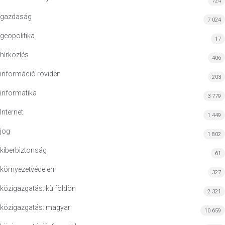
724
gazdaság
7 024
geopolitika
17
hírközlés
406
információ röviden
203
informatika
3 779
Internet
1 449
jog
1 802
kiberbiztonság
61
környezetvédelem
327
közigazgatás: külföldön
2 321
közigazgatás: magyar
10 659