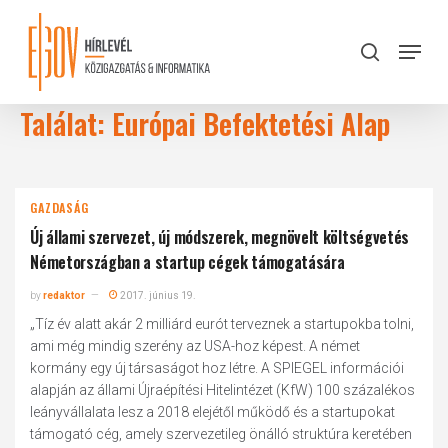
Skip
to
Menu
search
main
Close
content
Menu
Találat: Európai Befektetési Alap
GAZDASÁG
Új állami szervezet, új módszerek, megnövelt költségvetés
Németországban a startup cégek támogatására
by
redaktor
2017. június 19.
„Tíz év alatt akár 2 milliárd eurót terveznek a startupokba tolni,
ami még mindig szerény az USA-hoz képest. A német
kormány egy új társaságot hoz létre. A SPIEGEL információi
alapján az állami Újraépítési Hitelintézet (KfW) 100 százalékos
leányvállalata lesz a 2018 elejétől működő és a startupokat
támogató cég, amely szervezetileg önálló struktúra keretében