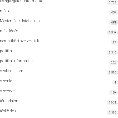
közigazgatási informatika
5 783
média
488
Mesterséges Intelligencia
427
MI
művelődés
1 549
nemzetközi szervezetek
27
politika
2 340
politikai informatika
292
szakirodalom
2 510
szemle
4
szervezet
189
társadalom
1 964
távközlés
1 310