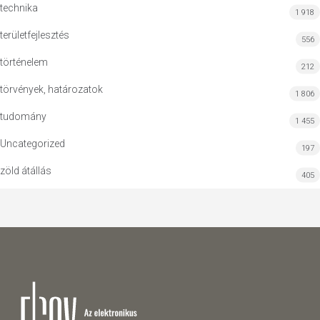
technika
1 918
területfejlesztés
556
történelem
212
törvények, határozatok
1 806
tudomány
1 455
Uncategorized
197
zöld átállás
405