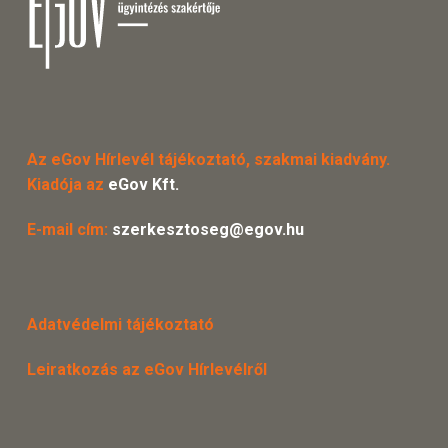
Az eGov Hírlevél tájékoztató, szakmai kiadvány.
Kiadója az
eGov Kft.
E-mail cím:
szerkesztoseg@egov.hu
Adatvédelmi tájékoztató
Leiratkozás az eGov Hírlevélről