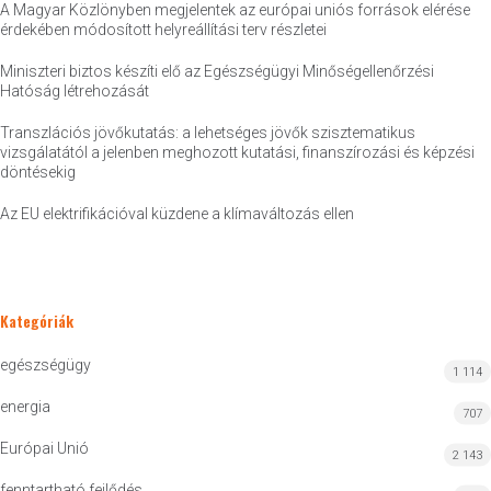
A Magyar Közlönyben megjelentek az európai uniós források elérése
érdekében módosított helyreállítási terv részletei
Miniszteri biztos készíti elő az Egészségügyi Minőségellenőrzési
Hatóság létrehozását
Transzlációs jövőkutatás: a lehetséges jövők szisztematikus
vizsgálatától a jelenben meghozott kutatási, finanszírozási és képzési
döntésekig
Az EU elektrifikációval küzdene a klímaváltozás ellen
Kategóriák
egészségügy
1 114
energia
707
Európai Unió
2 143
fenntartható fejlődés