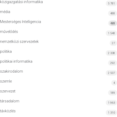
közigazgatási informatika
5 781
média
488
Mesterséges Intelligencia
422
MI
művelődés
1 548
nemzetközi szervezetek
27
politika
2 338
politikai informatika
292
szakirodalom
2 507
szemle
4
szervezet
189
társadalom
1 963
távközlés
1 310