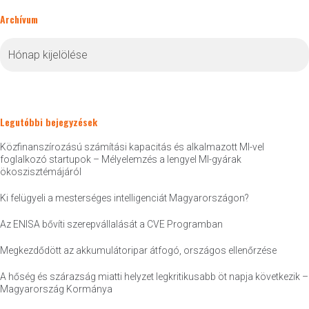
Archívum
Archívum
Legutóbbi bejegyzések
Közfinanszírozású számítási kapacitás és alkalmazott MI-vel
foglalkozó startupok – Mélyelemzés a lengyel MI-gyárak
ökoszisztémájáról
Ki felügyeli a mesterséges intelligenciát Magyarországon?
Az ENISA bővíti szerepvállalását a CVE Programban
Megkezdődött az akkumulátoripar átfogó, országos ellenőrzése
A hőség és szárazság miatti helyzet legkritikusabb öt napja következik –
Magyarország Kormánya