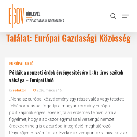
Skip
to
Menu
search
main
Close
content
Menu
Találat: Európai Gazdasági Közösség
EURÓPAI UNIÓ
Példák a nemzeti érdek érvényesítésére I.: Az üres székek
válsága – Európai Unió
by
redaktor
2026. március 15.
„Noha az európai közvélemény egy része valós vagy tettetett
felháborodással fogadja a magyar kormány Európa-
politikájának egyes lépéseit, talán érdemes felhívni arra a
figyelmet, hogy a sokszor egymással versengő nemzeti
érdekek mindig is az európai integráció meghatározó
tényezőjének számítottak. Ezekre a szempontokra hivatkoztak