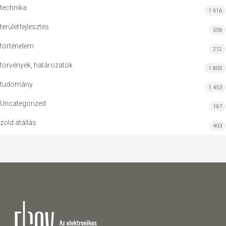
technika
1 916
területfejlesztés
556
történelem
212
törvények, határozatok
1 805
tudomány
1 453
Uncategorized
197
zöld átállás
403