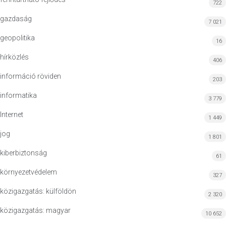
722
gazdaság
7 021
geopolitika
16
hírközlés
406
információ röviden
203
informatika
3 779
Internet
1 449
jog
1 801
kiberbiztonság
61
környezetvédelem
327
közigazgatás: külföldön
2 320
közigazgatás: magyar
10 652