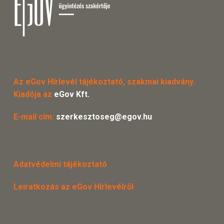
Az eGov Hírlevél tájékoztató, szakmai kiadvány.
Kiadója az
eGov Kft.
E-mail cím:
szerkesztoseg@egov.hu
Adatvédelmi tájékoztató
Leiratkozás az eGov Hírlevélről