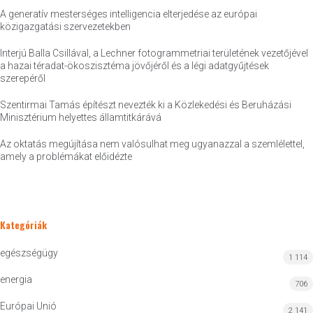
A generatív mesterséges intelligencia elterjedése az európai
közigazgatási szervezetekben
Interjú Balla Csillával, a Lechner fotogrammetriai területének vezetőjével
a hazai téradat-ökoszisztéma jövőjéről és a légi adatgyűjtések
szerepéről
Szentirmai Tamás építészt nevezték ki a Közlekedési és Beruházási
Minisztérium helyettes államtitkárává
Az oktatás megújítása nem valósulhat meg ugyanazzal a szemlélettel,
amely a problémákat előidézte
Kategóriák
egészségügy
1 114
energia
706
Európai Unió
2 141