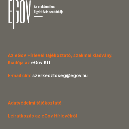
Az eGov Hírlevél tájékoztató, szakmai kiadvány.
Kiadója az
eGov Kft.
E-mail cím:
szerkesztoseg@egov.hu
Adatvédelmi tájékoztató
Leiratkozás az eGov Hírlevélről