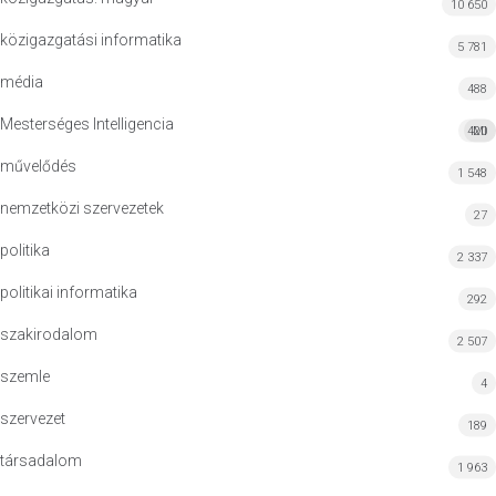
10 650
közigazgatási informatika
5 781
média
488
Mesterséges Intelligencia
420
MI
művelődés
1 548
nemzetközi szervezetek
27
politika
2 337
politikai informatika
292
szakirodalom
2 507
szemle
4
szervezet
189
társadalom
1 963