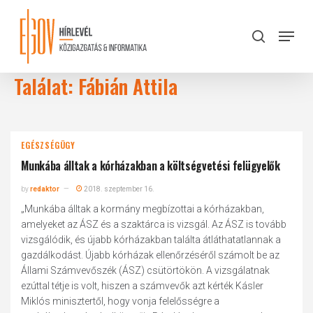
Skip
to
Menu
search
main
Close
content
Menu
Találat: Fábián Attila
EGÉSZSÉGÜGY
Munkába álltak a kórházakban a költségvetési felügyelők
by
redaktor
2018. szeptember 16.
„Munkába álltak a kormány megbízottai a kórházakban,
amelyeket az ÁSZ és a szaktárca is vizsgál. Az ÁSZ is tovább
vizsgálódik, és újabb kórházakban találta átláthatatlannak a
gazdálkodást. Újabb kórházak ellenőrzéséről számolt be az
Állami Számvevőszék (ÁSZ) csütörtökön. A vizsgálatnak
ezúttal tétje is volt, hiszen a számvevők azt kérték Kásler
Miklós minisztertől, hogy vonja felelősségre a