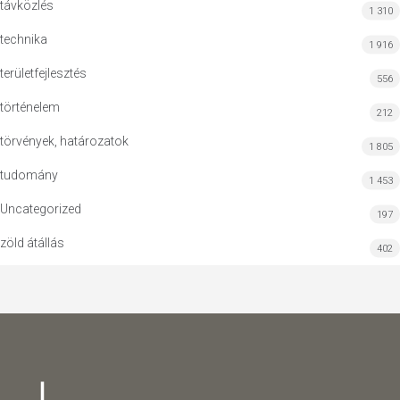
távközlés
1 310
technika
1 916
területfejlesztés
556
történelem
212
törvények, határozatok
1 805
tudomány
1 453
Uncategorized
197
zöld átállás
402