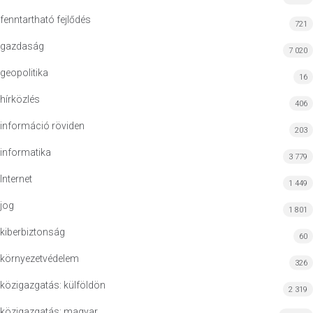
fenntartható fejlődés
721
gazdaság
7 020
geopolitika
16
hírközlés
406
információ röviden
203
informatika
3 779
Internet
1 449
jog
1 801
kiberbiztonság
60
környezetvédelem
326
közigazgatás: külföldön
2 319
közigazgatás: magyar