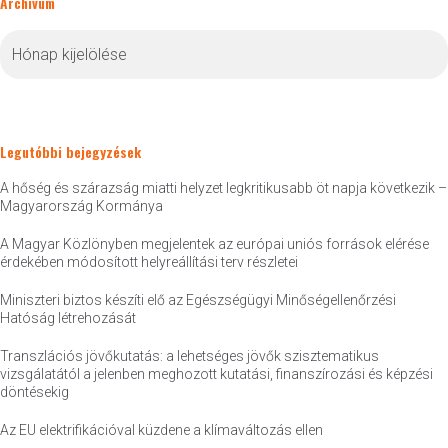
Archívum
Archívum
Legutóbbi bejegyzések
A hőség és szárazság miatti helyzet legkritikusabb öt napja következik –
Magyarország Kormánya
A Magyar Közlönyben megjelentek az európai uniós források elérése
érdekében módosított helyreállítási terv részletei
Miniszteri biztos készíti elő az Egészségügyi Minőségellenőrzési
Hatóság létrehozását
Transzlációs jövőkutatás: a lehetséges jövők szisztematikus
vizsgálatától a jelenben meghozott kutatási, finanszírozási és képzési
döntésekig
Az EU elektrifikációval küzdene a klímaváltozás ellen