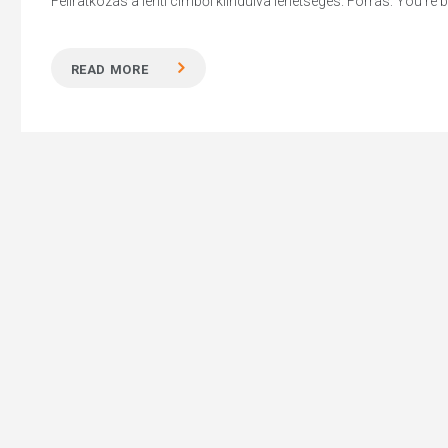
Feliratkozás a lenti címből kiindulva lehetséges. Forrás: You’re bu
READ MORE
Hit enter to search or ESC to close