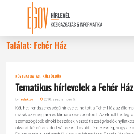
Skip
to
main
content
Találat: Fehér Ház
KÖZIGAZGATÁS: KÜLFÖLDÖN
Tematikus hírlevelek a Fehér Ház
by
redaktor
2010. szeptember 5.
Két, heti rendszerességű hírlevelet indított a Fehér Ház az áll
másik az energiára és klímára összpontosít. Az elmúlt hét legf
szemszögéből: elnöki beszédek, vezető tisztségviselők nyilatkozat
olvasói kérdésre adott válasz is. További érdekesség, hogy a kö