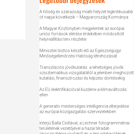
A hőség és szárazság miatti helyzet legkritikusabb
öt napja következik – Magyarország Kormánya
A Magyar Közlönyben megjelentek az európai
uniós források elérése érdekében módosított
helyreállítási terv részletei
Miniszteri biztos készíti elő az Egészségügyi
Minőségellenőrzési Hatóság létrehozását
Transzlációs jövőkutatás: a lehetséges jövők
szisztematikus vizsgálatától a jelenben meghozott
kutatási, finanszírozási és képzési döntésekig
Az EU elektrifikációval küzdene a klímaváltozás
ellen
A generatív mesterséges intelligencia elterjedése
az európai közigazgatási szervezetekben
Interjú Balla Csillával, a Lechner fotogrammetriai
területének vezetőjével a hazai téradat-
ökoszisztéma jövőjéről és a légi adatgyűjtések