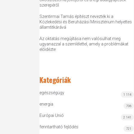
szerepéről
Szentirmai Tamás építészt nevezték ki a
Közlekedési és Beruházási Minisztérium helyettes
államtitkárává
Az oktatás megújítása nem valósulhat meg
ugyanazzal a szemlélettel, amely a problémákat
előidézte
Kategóriák
egészségügy
1 114
energia
706
Európai Unió
2 141
fenntartható fejlődés
721