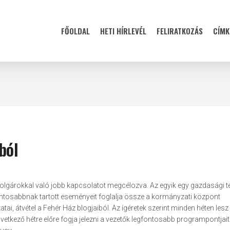
FŐOLDAL
HETI HÍRLEVÉL
FELIRATKOZÁS
CÍMK
ból
ampolgárokkal való jobb kapcsolatot megcélozva. Az egyik egy gazdasági t
ontosabbnak tartott eseményeit foglalja össze a kormányzati központ
ai, átvétel a Fehér Ház blogjaiból. Az ígéretek szerint minden héten lesz
vetkező hétre előre fogja jelezni a vezetők legfontosabb programpontjait