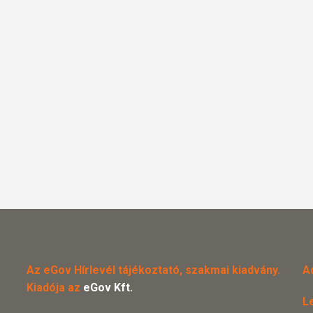
Az eGov Hírlevél tájékoztató, szakmai kiadvány.
A
Kiadója az
eGov Kft.
L