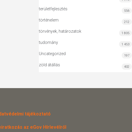
területfejlesztés
556
történelem
212
törvények, határozatok
1 805
tudomány
1 453
Uncategorized
197
zöld átállás
402
datvédelmi tájékoztató
eiratkozás az eGov Hírlevélről