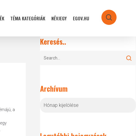
ÉK
TÉMA KATEGÓRIÁK
NÉVJEGY
EGOV.HU
search
Keresés..
Archívum
Archívum
émájú, a
 egy
.
Legutóbbi bejegyzések