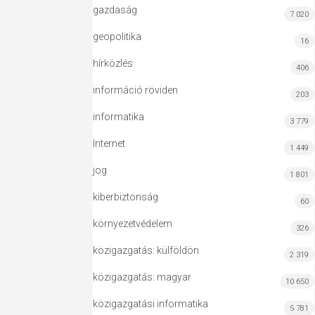
gazdaság
7 020
geopolitika
16
hírközlés
406
információ röviden
203
informatika
3 779
Internet
1 449
jog
1 801
kiberbiztonság
60
környezetvédelem
326
közigazgatás: külföldön
2 319
közigazgatás: magyar
10 650
közigazgatási informatika
5 781