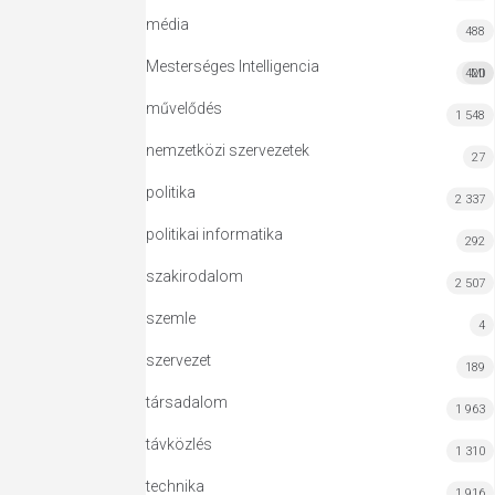
média
488
Mesterséges Intelligencia
420
MI
művelődés
1 548
nemzetközi szervezetek
27
politika
2 337
politikai informatika
292
szakirodalom
2 507
szemle
4
szervezet
189
társadalom
1 963
távközlés
1 310
technika
1 916