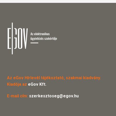
Az eGov Hírlevél tájékoztató, szakmai kiadvány.
Kiadója az
eGov Kft.
E-mail cím:
szerkesztoseg@egov.hu