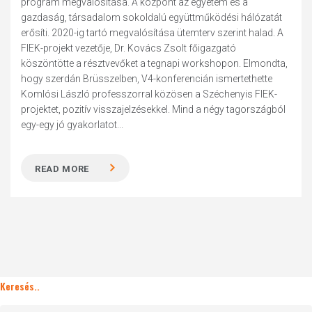
program megvalósítása. A központ az egyetem és a
gazdaság, társadalom sokoldalú együttműködési hálózatát
erősíti. 2020-ig tartó megvalósítása ütemterv szerint halad. A
FIEK-projekt vezetője, Dr. Kovács Zsolt főigazgató
köszöntötte a résztvevőket a tegnapi workshopon. Elmondta,
hogy szerdán Brüsszelben, V4-konferencián ismertethette
Komlósi László professzorral közösen a Széchenyis FIEK-
projektet, pozitív visszajelzésekkel. Mind a négy tagországból
egy-egy jó gyakorlatot...
READ MORE
Keresés..