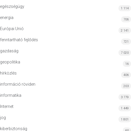
egészségügy
1 114
energia
706
Európai Unió
2 141
fenntartható fejlődés
721
gazdaság
7 020
geopolitika
16
hírközlés
406
információ röviden
203
informatika
3 779
Internet
1 449
jog
1 801
kiberbiztonság
60