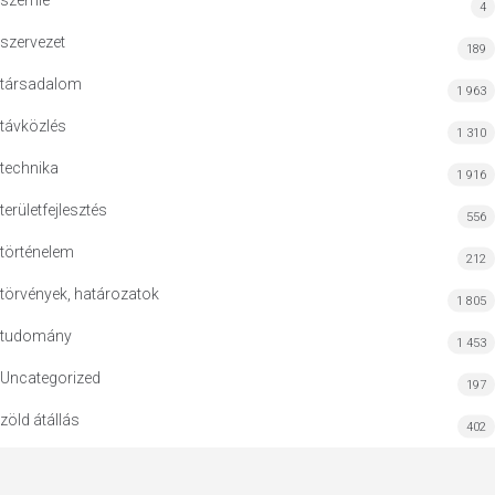
szemle
4
szervezet
189
társadalom
1 963
távközlés
1 310
technika
1 916
területfejlesztés
556
történelem
212
törvények, határozatok
1 805
tudomány
1 453
Uncategorized
197
zöld átállás
402