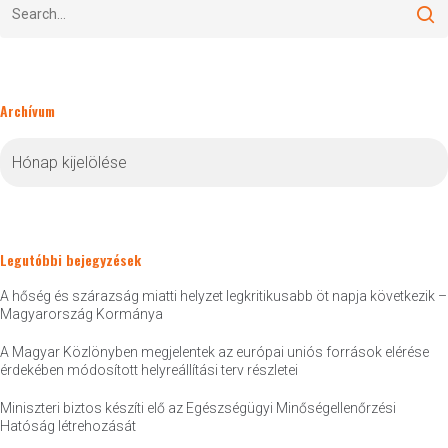
Archívum
Archívum
Legutóbbi bejegyzések
A hőség és szárazság miatti helyzet legkritikusabb öt napja következik –
Magyarország Kormánya
A Magyar Közlönyben megjelentek az európai uniós források elérése
érdekében módosított helyreállítási terv részletei
Miniszteri biztos készíti elő az Egészségügyi Minőségellenőrzési
Hatóság létrehozását