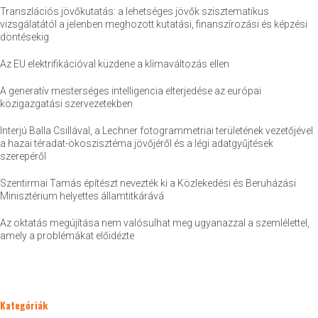
Transzlációs jövőkutatás: a lehetséges jövők szisztematikus
vizsgálatától a jelenben meghozott kutatási, finanszírozási és képzési
döntésekig
Az EU elektrifikációval küzdene a klímaváltozás ellen
A generatív mesterséges intelligencia elterjedése az európai
közigazgatási szervezetekben
Interjú Balla Csillával, a Lechner fotogrammetriai területének vezetőjével
a hazai téradat-ökoszisztéma jövőjéről és a légi adatgyűjtések
szerepéről
Szentirmai Tamás építészt nevezték ki a Közlekedési és Beruházási
Minisztérium helyettes államtitkárává
Az oktatás megújítása nem valósulhat meg ugyanazzal a szemlélettel,
amely a problémákat előidézte
Kategóriák