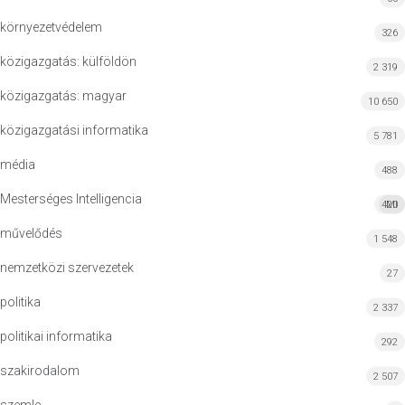
környezetvédelem
326
közigazgatás: külföldön
2 319
közigazgatás: magyar
10 650
közigazgatási informatika
5 781
média
488
Mesterséges Intelligencia
420
MI
művelődés
1 548
nemzetközi szervezetek
27
politika
2 337
politikai informatika
292
szakirodalom
2 507