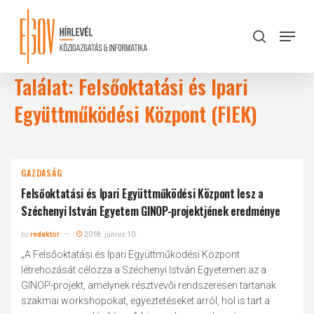
Skip
to
Menu
search
main
Close
content
Menu
Találat: Felsőoktatási és Ipari
Együttműködési Központ (FIEK)
GAZDASÁG
Felsőoktatási és Ipari Együttműködési Központ lesz a
Széchenyi István Egyetem GINOP-projektjének eredménye
by
redaktor
2018. június 10.
„A Felsőoktatási és Ipari Együttműködési Központ
létrehozását célozza a Széchenyi István Egyetemen az a
GINOP-projekt, amelynek résztvevői rendszeresen tartanak
szakmai workshopokat, egyeztetéseket arról, hol is tart a