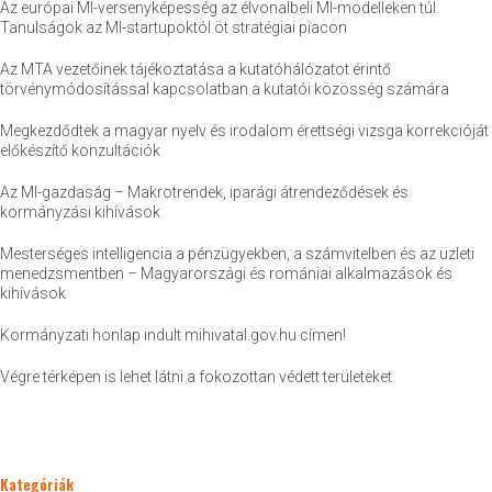
Az európai MI-versenyképesség az élvonalbeli MI-modelleken túl.
Tanulságok az MI-startupoktól öt stratégiai piacon
Az MTA vezetőinek tájékoztatása a kutatóhálózatot érintő
törvénymódosítással kapcsolatban a kutatói közösség számára
Megkezdődtek a magyar nyelv és irodalom érettségi vizsga korrekcióját
előkészítő konzultációk
Az MI-gazdaság – Makrotrendek, iparági átrendeződések és
kormányzási kihívások
Mesterséges intelligencia a pénzügyekben, a számvitelben és az üzleti
menedzsmentben – Magyarországi és romániai alkalmazások és
kihívások
Kormányzati honlap indult mihivatal.gov.hu címen!
Végre térképen is lehet látni a fokozottan védett területeket
Kategóriák