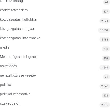
kiberbiztonság
61
környezetvédelem
327
közigazgatás: külföldön
2 321
közigazgatás: magyar
10 659
közigazgatási informatika
5 783
média
488
Mesterséges Intelligencia
427
MI
művelődés
1 549
nemzetközi szervezetek
27
politika
2 340
politikai informatika
292
szakirodalom
2 510