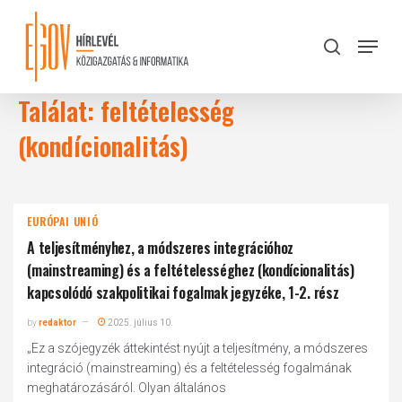
Skip
to
Menu
search
main
Close
content
Menu
Találat: feltételesség
(kondícionalitás)
EURÓPAI UNIÓ
A teljesítményhez, a módszeres integrációhoz
(mainstreaming) és a feltételességhez (kondícionalitás)
kapcsolódó szakpolitikai fogalmak jegyzéke, 1-2. rész
by
redaktor
2025. július 10.
„Ez a szójegyzék áttekintést nyújt a teljesítmény, a módszeres
integráció (mainstreaming) és a feltételesség fogalmának
meghatározásáról. Olyan általános