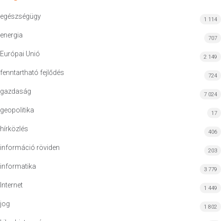
egészségügy
1 114
energia
707
Európai Unió
2 149
fenntartható fejlődés
724
gazdaság
7 024
geopolitika
17
hírközlés
406
információ röviden
203
informatika
3 779
Internet
1 449
jog
1 802