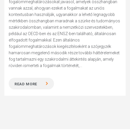
fogalommeghatározásokat javasol, amelyek összhangban
vannak azzal, ahogyan ezeket a fogalmakat az uniós
kontextusban használják, ugyanakkor a lehető legnagyobb
mértékben összhangban maradnak a szürke és tudományos
szakirodalomban, valamint a nemzetközi szervezetekben,
például az OECD-ben és az ENSZ-ben található, általánosan
elfogadott fogalmakkal. Ezen általános
fogalommeghatározások kiegészítéseként a szójegyzék
hamarosan megjelenő második része további háttérelemeket
fog tartalmazni egy szakirodalmi áttekintés alapján, amely
röviden ismerteti a fogalmak történetét,...
READ MORE