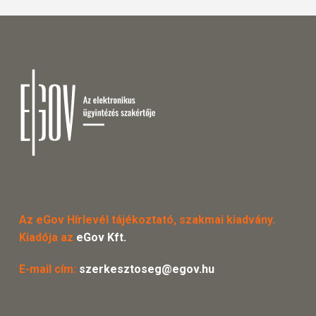
Az eGov Hírlevél tájékoztató, szakmai kiadvány.
Kiadója az
eGov Kft.
E-mail cím:
szerkesztoseg@egov.hu