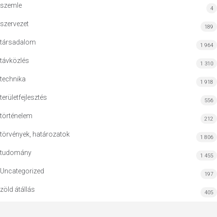
szemle
4
szervezet
189
társadalom
1 964
távközlés
1 310
technika
1 918
területfejlesztés
556
történelem
212
törvények, határozatok
1 806
tudomány
1 455
Uncategorized
197
zöld átállás
405