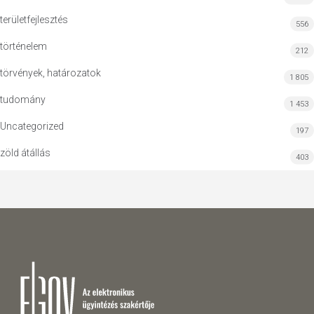
területfejlesztés
556
történelem
212
törvények, határozatok
1 805
tudomány
1 453
Uncategorized
197
zöld átállás
403