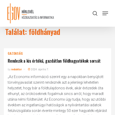
Skip
to
Menu
search
main
Close
content
Menu
Találat: földhányad
GAZDASÁG
Rendezik a kis értékű, gazdátlan földhagyatékok sorsát
by
redaktor
2024. április 7.
„Az Economx információ szerint egy a napokban benyújtott
törvényjavaslat szerint rendeznék azt a jelenlegi lehetetlen
helyzetet, hogy bár a földtulajdonos évek, akár évtizedek óta
elhunyt, az örököseknek fogalmuk sincs arról, hogy maradt
utána némi földterület. Az Economx úgy tudja, hogy az utóbbi
években az ingatlanügyi hatóságok a nyilvántartási adatok
felülvizsgálata során évente mintegy 50 ezer hagyatéki eljárást