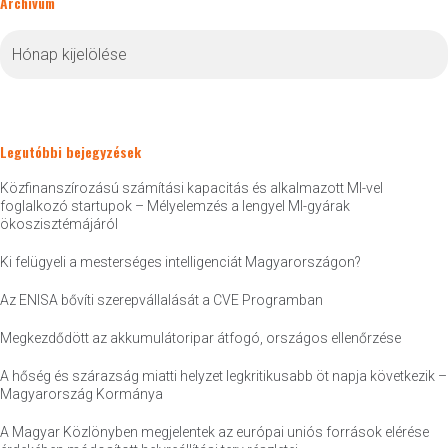
Archívum
Archívum
Legutóbbi bejegyzések
Közfinanszírozású számítási kapacitás és alkalmazott MI-vel
foglalkozó startupok – Mélyelemzés a lengyel MI-gyárak
ökoszisztémájáról
Ki felügyeli a mesterséges intelligenciát Magyarországon?
Az ENISA bővíti szerepvállalását a CVE Programban
Megkezdődött az akkumulátoripar átfogó, országos ellenőrzése
A hőség és szárazság miatti helyzet legkritikusabb öt napja következik –
Magyarország Kormánya
A Magyar Közlönyben megjelentek az európai uniós források elérése