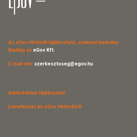
Az eGov Hírlevél tájékoztató, szakmai kiadvány.
Kiadója az
eGov Kft.
E-mail cím:
szerkesztoseg@egov.hu
Adatvédelmi tájékoztató
Leiratkozás az eGov Hírlevélről