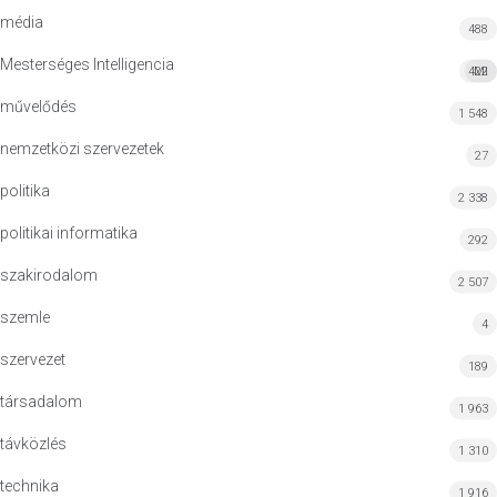
média
488
Mesterséges Intelligencia
422
MI
művelődés
1 548
nemzetközi szervezetek
27
politika
2 338
politikai informatika
292
szakirodalom
2 507
szemle
4
szervezet
189
társadalom
1 963
távközlés
1 310
technika
1 916