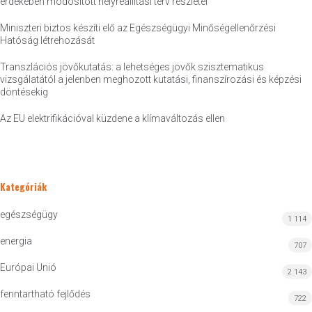
érdekében módosított helyreállítási terv részletei
Miniszteri biztos készíti elő az Egészségügyi Minőségellenőrzési
Hatóság létrehozását
Transzlációs jövőkutatás: a lehetséges jövők szisztematikus
vizsgálatától a jelenben meghozott kutatási, finanszírozási és képzési
döntésekig
Az EU elektrifikációval küzdene a klímaváltozás ellen
Kategóriák
egészségügy
1 114
energia
707
Európai Unió
2 143
fenntartható fejlődés
722