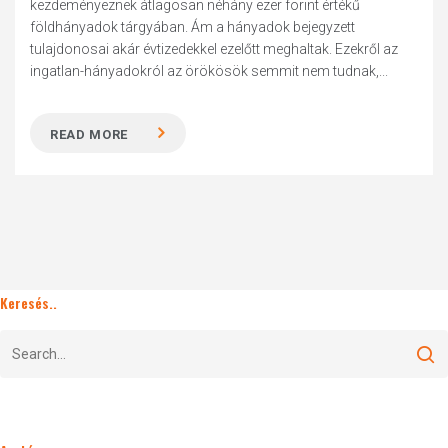
kezdeményeznek átlagosan néhány ezer forint értékű
földhányadok tárgyában. Ám a hányadok bejegyzett
tulajdonosai akár évtizedekkel ezelőtt meghaltak. Ezekről az
ingatlan-hányadokról az örökösök semmit nem tudnak,...
READ MORE
Keresés..