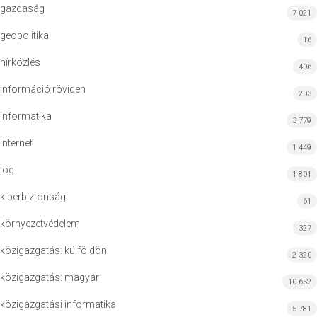
gazdaság
7 021
geopolitika
16
hírközlés
406
információ röviden
203
informatika
3 779
Internet
1 449
jog
1 801
kiberbiztonság
61
környezetvédelem
327
közigazgatás: külföldön
2 320
közigazgatás: magyar
10 652
közigazgatási informatika
5 781